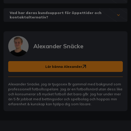
Vad har deras kundsupport för öppettider och
kontaktalternativ?
Alexander Snäcke
Lär känna Alexander
Alexander Snäcke, jag är tjugosex år gammal med bakgrund som
professionell fotbollsspelare. Jag är en fotbollsnörd utan dess like
och konsumerar så mycket fotboll det bara går. Jag har under mer
än 5 år jobbat med bettingsidor och spelbolag och hoppas min
erfarenhet & kunskap kan hjälpa dig som läsare.