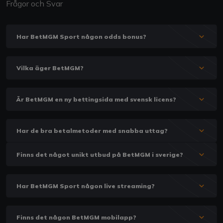
Frågor och Svar
Har BetMGM Sport någon odds bonus?
Vilka äger BetMGM?
Är BetMGM en ny bettingsida med svensk licens?
Har de bra betalmetoder med snabba uttag?
Finns det något unikt utbud på BetMGM i sverige?
Har BetMGM Sport någon live streaming?
Finns det någon BetMGM mobilapp?