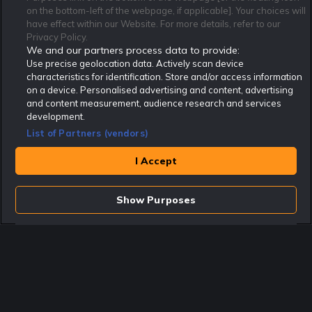
on the bottom-left of the webpage, if applicable]. Your choices will
Kontakta oss
Nyhetsarkiv
Integritetspolicy
have effect within our Website. For more details, refer to our
Redaktionen
Tipsarkiv
Sportkalender
Privacy Policy.
We and our partners process data to provide:
Redaktionell policy
Rekatochklart shop
Use precise geolocation data. Actively scan device
characteristics for identification. Store and/or access information
Rekatochklart.com är Sveriges ledande betting-community. 2017 nominerades
on a device. Personalised advertising and content, advertising
Rekatochklart som en av världens bästa spelinformations-sajter på spelbranschens egen
Oscarsgala EGR Awards.
and content measurement, audience research and services
development.
Rekatochklart är oberoende och ej knutet till något specifikt spelbolag. Här hittar du
speltips, unika insättningsbonusar och erbjudanden från de största och mest seriösa
List of Partners (vendors)
spelbolagen. En spelbok, spelskola, information om skador och avstängningar samt vårt
populära klotterplank.
Har du några frågor är du välkommen att
kontakta oss
.
I Accept
Copyright © Rekatochklart.com 2008-2026 - Alla rättigheter reserverade.
Show Purposes
Spela ansvarsfullt. Åldersgränsen för spel är 18+ Har ditt spelande blivit ett
problem? Kontakta stödlinjen på 020-81 91 00. Odds kan ändras. Alla odds var
korrekta vid den tidpunkt de publicerades. Spel utan konto innebär att man
använder e-legitimation för registrering. Delar av innehållet på sajten är
kommersiellt innehåll.