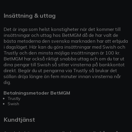
Insättning & uttag
Det är inga som helst konstigheter när det kommer till
insättningar och uttag hos BetMGM då de har valt de
bästa metoderna den svenska marknaden har att erbjuda
i dagsläget. Här kan du göra insättningar med Swish och
Trustly och den minsta möjliga insättningen är 100 kr.
BetMGM har också riktigt snabba uttag och om du tar ut
dina pengar till Swish så sitter vinsterna på bankkontot
direkt. Begär du ut pengarna via Trustly så brukar det
sällan dröja längre än fem minuter innan vinsterna når
dig.
Betalningsmetoder BetMGM
Trustly
Swish
Kundtjänst