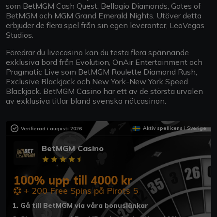
som BetMGM Cash Quest, Bellagio Diamonds, Gates of
BetMGM och MGM Grand Emerald Nights. Utöver detta
erbjuder de flera spel från sin egen leverantör, LeoVegas
Studios.
Föredrar du livecasino kan du testa flera spännande
exklusiva bord från Evolution, OnAir Entertainment och
Pragmatic Live som BetMGM Roulette Diamond Rush,
Exclusive Blackjack och New York-New York Speed
Blackjack. BetMGM Casino har ett av de största urvalen
av exklusiva titlar bland svenska nätcasinon.
Aktiv spellicens i Sverige
Verifierad i augusti 2026
BetMGM Casino
100% upp till 4000 kr
+ 200 Free Spins på Pirots 5
Gå till BetMGM via våra bonuslänkar