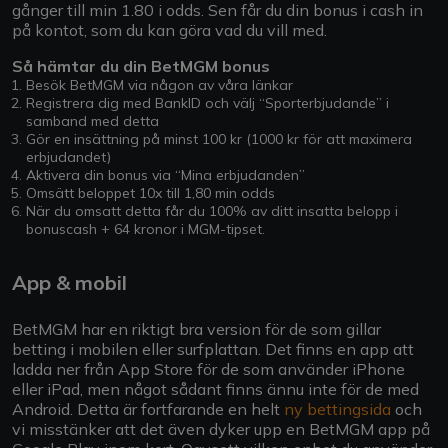
gånger till min 1.80 i odds. Sen får du din bonus i cash in
på kontot, som du kan göra vad du vill med.
Så hämtar du din BetMGM bonus
Besök BetMGM via någon av våra länkar
Registrera dig med BankID och välj “Sporterbjudande” i
samband med detta
Gör en insättning på minst 100 kr (1000 kr för att maximera
erbjudandet)
Aktivera din bonus via “Mina erbjudanden”
Omsätt beloppet 10x till 1,80 min odds
När du omsatt detta får du 100% av ditt insatta belopp i
bonuscash + 64 kronor i MGM-tipset.
App & mobil
BetMGM har en riktigt bra version för de som gillar
betting i mobilen eller surfplattan. Det finns en app att
ladda ner från App Store för de som använder iPhone
eller iPad, men något sådant finns ännu inte för de med
Android. Detta är fortfarande en helt
ny bettingsida
och
vi misstänker att det även dyker upp en BetMGM app på