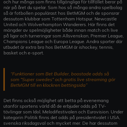
och hur många som finns tillgängliga för tillfället beror på
när på året du spelar. Som hos så många andra spelbolag
så är fotbollen populärast hos BetMGM och de sponsrar
dessutom klubbar som Tottenham Hotspur, Newcastle
United och Wolverhampton Wanderers. Här finns det
mängder av spelmöjligheter både innan match och live
på ligor och turneringar som Allsvenskan, Premier League,
Champions League och Europa League. Andra sporter där
utbudet är extra bra hos BetMGM är ishockey, tennis,
basket och e-sport.
“Funktioner som Bet Builder, boostade odds så
som "Super swedes" och gratis live streaming gör
BetMGM till en klockren bettingsida”
Det finns också möjlighet att betta på evenemang
utanför sportens värld då de erbjuder odds på TV-
tävlingar som Idol, Melodifestivalen och Eurovision. Under
kategorin Politik finns det odds på presidentvalet i USA,
svenska riksdagsval och mycket mer. De har dessutom