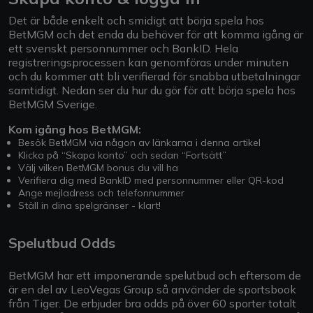
Det är både enkelt och smidigt att börja spela hos
BetMGM och det enda du behöver för att komma igång är
ett svenskt personnummer och BankID. Hela
registreringsprocessen kan genomföras under minuten
och du kommer att bli verifierad för snabba utbetalningar
samtidigt. Nedan ser du hur du gör för att börja spela hos
BetMGM Sverige.
Kom igång hos BetMGM:
Besök BetMGM via någon av länkarna i denna artikel
Klicka på “Skapa konto” och sedan “Fortsätt”
Välj vilken BetMGM bonus du vill ha
Verifiera dig med BankID med personnummer eller QR-kod
Ange mejladress och telefonnummer
Ställ in dina spelgränser - klart!
Spelutbud Odds
BetMGM har ett imponerande spelutbud och eftersom de
är en del av LeoVegas Group så använder de sportsbook
från Tiger. De erbjuder bra odds på över 60 sporter totalt