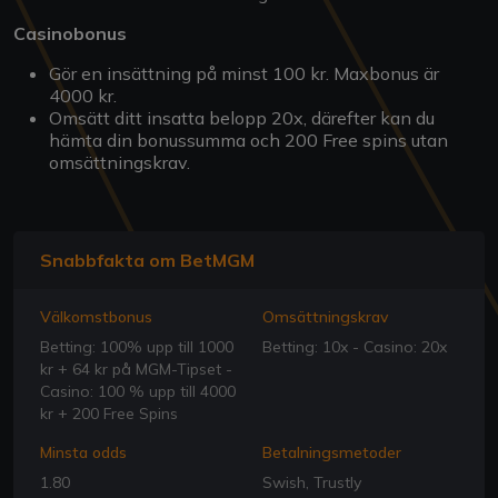
Casinobonus
Gör en insättning på minst 100 kr. Maxbonus är
4000 kr.
Omsätt ditt insatta belopp 20x, därefter kan du
hämta din bonussumma och 200 Free spins utan
omsättningskrav.
Snabbfakta om BetMGM
Välkomstbonus
Omsättningskrav
Betting: 100% upp till 1000
Betting: 10x - Casino: 20x
kr + 64 kr på MGM-Tipset -
Casino: 100 % upp till 4000
kr + 200 Free Spins
Minsta odds
Betalningsmetoder
1.80
Swish, Trustly