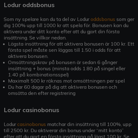
Lodur oddsbonus
Som ny spelare kan du ta del av Lodur
oddsbonus
som ger
dig 100% upp till 1000 kr att spela för. Bonusen kan du
aktivera under ditt konto efter att du gjort din första
insättning. Se villkor nedan.
Lägsta insättning för att aktivera bonusen är 100 kr. Ett
första spel måste sen läggas till 1.50 i odds för att
aktivera bonusen.
Omsättningskrav på bonusen är sedan 6 gånger
insättning + bonus (minsta odds 1.80 på singel eller
1.40 på kombinationsspel)
Maximalt 500 kr räknas mot omsättningen per spel
Du har 60 dagar på dig att aktivera bonusen och
omsätta den efter registrering
Lodur casinobonus
Lodur
casinobonus
matchar din insättning till 100%, upp
till 2500 kr. Du aktiverar din bonus under “mitt konto”
efter att du gjort en första insättning på lägst 100 kr. Se