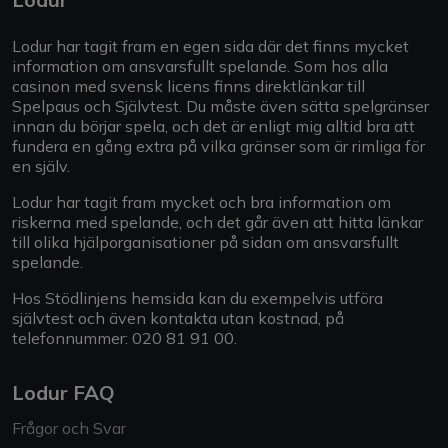
Lodur har tagit fram en egen sida där det finns mycket
information om ansvarsfullt spelande. Som hos alla
casinon med svensk licens finns direktlänkar till
Spelpaus och Självtest. Du måste även sätta spelgränser
innan du börjar spela, och det är enligt mig alltid bra att
fundera en gång extra på vilka gränser som är rimliga för
en själv.
Lodur har tagit fram mycket och bra information om
riskerna med spelande, och det går även att hitta länkar
till olika hjälporganisationer på sidan om ansvarsfullt
spelande.
Hos Stödlinjens hemsida kan du exempelvis utföra
självtest och även kontakta utan kostnad, på
telefonnummer: 020 81 91 00.
Lodur FAQ
Frågor och Svar