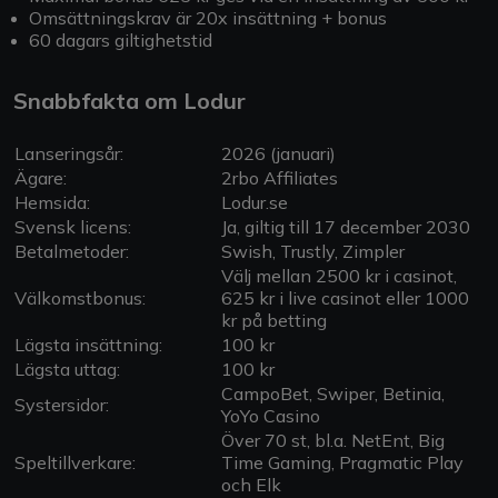
Omsättningskrav är 20x insättning + bonus
60 dagars giltighetstid
Snabbfakta om Lodur
Lanseringsår:
2026 (januari)
Ägare:
2rbo Affiliates
Hemsida:
Lodur.se
Svensk licens:
Ja, giltig till 17 december 2030
Betalmetoder:
Swish, Trustly, Zimpler
Välj mellan 2500 kr i casinot,
Välkomstbonus:
625 kr i live casinot eller 1000
kr på betting
Lägsta insättning:
100 kr
Lägsta uttag:
100 kr
CampoBet, Swiper, Betinia,
Systersidor:
YoYo Casino
Över 70 st, bl.a. NetEnt, Big
Speltillverkare:
Time Gaming, Pragmatic Play
och Elk