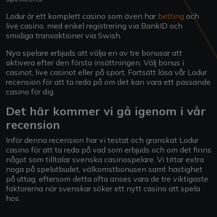
Lodur är ett komplett casino som även har
betting
och
live casino, med enkel registrering via BankID och
smidiga transaktioner via Swish.
Nya spelare erbjuds att välja en av tre bonusar att
aktivera efter den första insättningen. Välj bonus i
casinot, live casinot eller på sport. Fortsätt läsa vår Lodur
recension för att ta reda på om det kan vara ett passande
casino för dig.
Det här kommer vi gå igenom i vår
recension
Inför denna recension har vi testat och granskat Lodur
casino för att ta reda på vad som erbjuds och om det finns
något som tilltalar svenska casinospelare. Vi tittar extra
noga på spelutbudet, välkomstbonusen samt hastighet
på uttag, eftersom detta ofta anses vara de tre viktigaste
faktorerna när svenskar söker ett nytt casino att spela
hos.