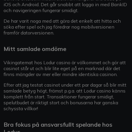
iOS och Android. Det går snabbt att logga in med BankID
och navigeringen fungerar smidigt.
De har varit noga med att göra det enkelt att hitta och
söka efter spel och jag föredrar nog mobilversionen
framför datorversionen.
Mitt samlade omdöme
Vikingatemat hos Lodur casino är välkommet och gör att
casinot står ut och blir lite eget på en marknad där det
finns mängder av mer eller mindre identiska casinon.
Efter att jag testat casinot under ett par dagar så blir mitt
samlade betyg högt, främst p.g.a. att Lodur casino känns
komplett från start. Transaktioner fungerar smidigt,
spelutbudet är riktigt stort och bonusarna har ganska
schyssta villkor!
Bra fokus på ansvarsfullt spelande hos
Lodur