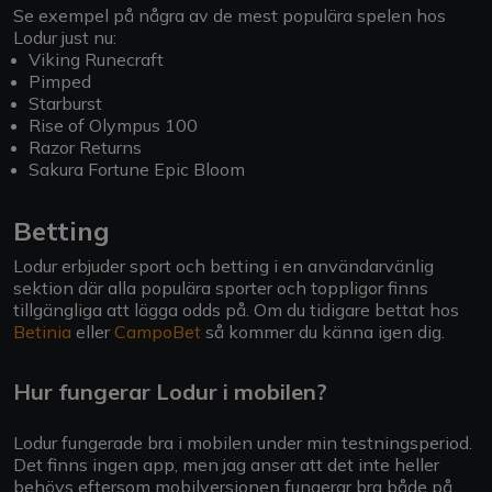
Se exempel på några av de mest populära spelen hos
Lodur just nu:
Viking Runecraft
Pimped
Starburst
Rise of Olympus 100
Razor Returns
Sakura Fortune Epic Bloom
Betting
Lodur erbjuder sport och betting i en användarvänlig
sektion där alla populära sporter och toppligor finns
tillgängliga att lägga odds på. Om du tidigare bettat hos
Betinia
eller
CampoBet
så kommer du känna igen dig.
Hur fungerar Lodur i mobilen?
Lodur fungerade bra i mobilen under min testningsperiod.
Det finns ingen app, men jag anser att det inte heller
behövs eftersom mobilversionen fungerar bra både på