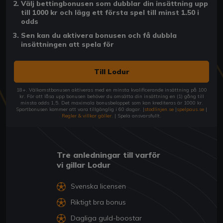
Välj bettingbonusen som dubblar din insättning upp
till 1000 kr och lägg ett första spel till minst 1.50 i
odds
Sen kan du aktivera bonusen och få dubbla
insättningen att spela för
Till Lodur
18+. Välkomstbonusen aktiveras med en minsta kvalificerande insättning på 100
kr. För att låsa upp bonusen behöver du omsätta din insättning en (1) gång till
minsta odds 1,5. Det maximala bonusbeloppet som kan krediteras är 1000 kr.
Sportbonusen kommer att vara tillgänglig i 60 dagar. |
stodlinjen.se
|
spelpaus.se
|
Regler & villkor gäller.
| Spela ansvarsfullt.
Tre anledningar till varför
vi gillar Lodur
Svenska licensen
Riktigt bra bonus
Dagliga guld-boostar