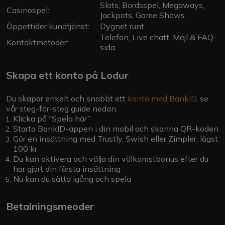
Slots, Bordsspel, Megaways,
Casinospel:
Jackpots, Game Shows
Öppettider kundtjänst:
Dygnet runt
Telefon, Live chatt, Mejl & FAQ-
Kontaktmetoder:
sida
Skapa ett konto på Lodur
Du skapar enkelt och snabbt ett
konto med BankID
, se
vår steg-för-steg guide nedan.
Klicka på “Spela här”
Starta BankID-appen i din mobil och skanna QR-koden
Gör en insättning med Trustly, Swish eller Zimpler, lägst
100 kr
Du kan aktivera och välja din välkomstbonus efter du
har gjort din första insättning
Nu kan du sätta igång och spela
Betalningsmeoder