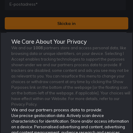
Jag vill få nyhetsbrev från Rekatochklart och jag är 18+. Regler
We Care About Your Privacy
och villkor gäller.
*
We and our
1008
partners store and access personal data, like
browsing data or unique identifiers, on your device. Selecting I
Accept enables tracking technologies to support the purposes
shown under we and our partners process data to provide. If
trackers are disabled, some content and ads you see may not be
as relevant to you. You can resurface this menu to change your
Affiliate Modell
Ansvarsfullt Spelande
Cookie Policy
choices or withdraw consent at any time by clicking the Show
Purposes link on the bottom of the webpage [or the floating icon
Om Rekatochklart
F.A.Q
Användarvilkor
on the bottom-left of the webpage, if applicable]. Your choices will
Kontakta oss
Nyhetsarkiv
Integritetspolicy
have effect within our Website. For more details, refer to our
Redaktionen
Tipsarkiv
Sportkalender
Privacy Policy.
We and our partners process data to provide:
Redaktionell policy
Rekatochklart shop
Use precise geolocation data. Actively scan device
characteristics for identification. Store and/or access information
Rekatochklart.com är Sveriges ledande betting-community. 2017 nominerades
on a device. Personalised advertising and content, advertising
Rekatochklart som en av världens bästa spelinformations-sajter på spelbranschens egen
Oscarsgala EGR Awards.
and content measurement, audience research and services