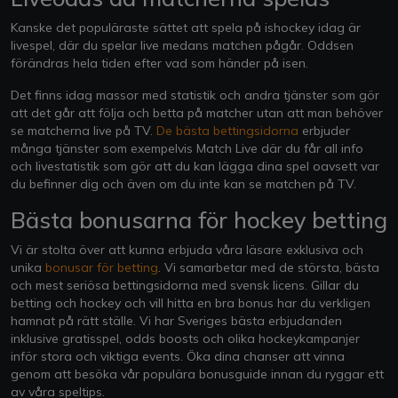
Kanske det populäraste sättet att spela på ishockey idag är
livespel, där du spelar live medans matchen pågår. Oddsen
förändras hela tiden efter vad som händer på isen.
Det finns idag massor med statistik och andra tjänster som gör
att det går att följa och betta på matcher utan att man behöver
se matcherna live på TV.
De bästa bettingsidorna
erbjuder
många tjänster som exempelvis Match Live där du får all info
och livestatistik som gör att du kan lägga dina spel oavsett var
du befinner dig och även om du inte kan se matchen på TV.
Bästa bonusarna för hockey betting
Vi är stolta över att kunna erbjuda våra läsare exklusiva och
unika
bonusar för betting
. Vi samarbetar med de största, bästa
och mest seriösa bettingsidorna med svensk licens. Gillar du
betting och hockey och vill hitta en bra bonus har du verkligen
hamnat på rätt ställe. Vi har Sveriges bästa erbjudanden
inklusive gratisspel, odds boosts och olika hockeykampanjer
inför stora och viktiga events. Öka dina chanser att vinna
genom att besöka vår populära bonusguide innan du ryggar ett
av våra speltips.