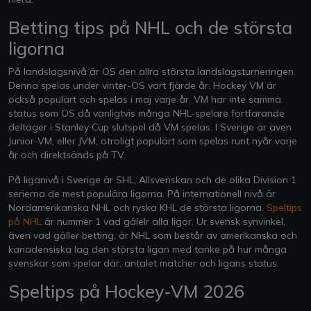
Betting tips på NHL och de största
ligorna
På landslagsnivå är OS den allra största landslagsturneringen.
Denna spelas under vinter-OS vart fjärde år. Hockey VM är
också populärt och spelas i maj varje år. VM har inte samma
status som OS då vanligtvis många NHL-spelare fortfarande
deltager i Stanley Cup slutspel då VM spelas. I Sverige är även
Junior-VM, eller JVM, otroligt populärt som spelas runt nyår varje
år och direktsänds på TV.
På liganivå i Sverige är SHL, Allsvenskan och de olika Division 1
serierna de mest populära ligorna. På internationell nivå är
Nordamerikanska NHL och ryska KHL de största ligorna.
Speltips
på NHL
är nummer 1 vad gälelr alla ligor. Ur svensk synvinkel,
även vad gäller betting, är NHL som består av amerikanska och
kanadensiska lag den största ligan med tanke på hur många
svenskar som spelar där, antalet matcher och ligans status.
Speltips på Hockey-VM 2026