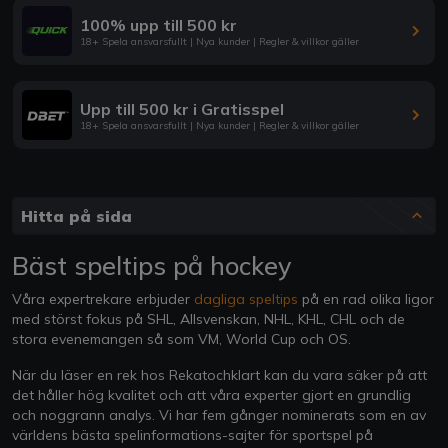
100% upp till 500 kr
18+ Spela ansvarsfullt | Nya kunder | Regler & villkor gäller
Upp till 500 kr i Gratisspel
18+ Spela ansvarsfullt | Nya kunder | Regler & villkor gäller
Hitta på sida
Bäst speltips på hockey
Våra expertrekare erbjuder
dagliga speltips
på en rad olika ligor
med störst fokus på SHL, Allsvenskan, NHL, KHL, CHL och de
stora evenemangen så som VM, World Cup och OS.
När du läser en rek hos Rekatochklart kan du vara säker på att
det håller hög kvalitet och att våra experter gjort en grundlig
och noggrann analys. Vi har fem gånger nominerats som en av
världens bästa spelinformations-sajter för sportspel på