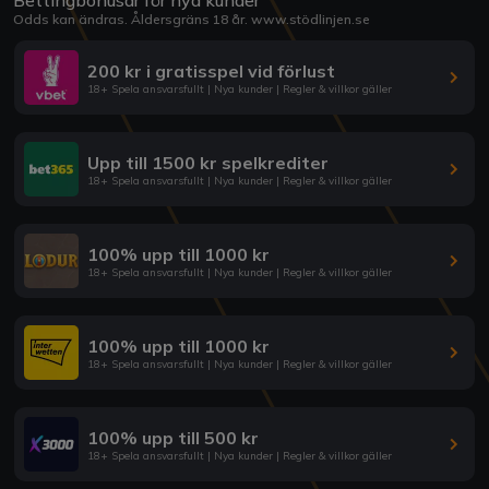
Bettingbonusar för nya kunder
Odds kan ändras. Åldersgräns 18 år.
www.stödlinjen.se
200 kr i gratisspel vid förlust
18+ Spela ansvarsfullt | Nya kunder | Regler & villkor gäller
Upp till 1500 kr spelkrediter
18+ Spela ansvarsfullt | Nya kunder | Regler & villkor gäller
100% upp till 1000 kr
18+ Spela ansvarsfullt | Nya kunder | Regler & villkor gäller
100% upp till 1000 kr
18+ Spela ansvarsfullt | Nya kunder | Regler & villkor gäller
100% upp till 500 kr
18+ Spela ansvarsfullt | Nya kunder | Regler & villkor gäller