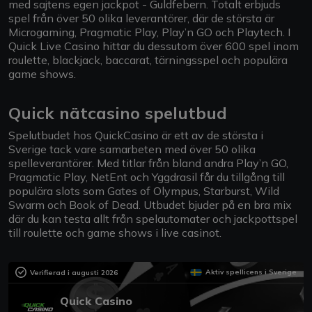
med sajtens egen jackpot - Guldfebern. Totalt erbjuds
spel från över 50 olika leverantörer, där de största är
Microgaming, Pragmatic Play, Play’n GO och Playtech. I
Quick Live Casino hittar du dessutom över 600 spel inom
roulette, blackjack, baccarat, tärningsspel och populära
game shows.
Quick nätcasino spelutbud
Spelutbudet hos QuickCasino är ett av de största i
Sverige tack vare samarbeten med över 50 olika
spelleverantörer. Med titlar från bland andra Play’n GO,
Pragmatic Play, NetEnt och Yggdrasil får du tillgång till
populära slots som Gates of Olympus, Starburst, Wild
Swarm och Book of Dead. Utbudet bjuder på en bra mix
där du kan testa allt från spelautomater och jackpottspel
till roulette och game shows i live casinot.
Aktiv spellicens i Sverige
Verifierad i augusti 2026
Quick Casino