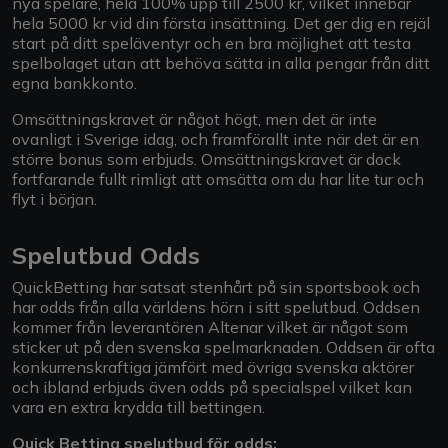
nya spelare, hela 100% upp till 2500 kr, vilket innebär
hela 5000 kr vid din första insättning. Det ger dig en rejäl
start på ditt speläventyr och en bra möjlighet att testa
spelbolaget utan att behöva sätta in alla pengar från ditt
egna bankkonto.
Omsättningskravet är något högt, men det är inte
ovanligt i Sverige idag, och framförallt inte när det är en
större bonus som erbjuds. Omsättningskravet är dock
fortfarande fullt rimligt att omsätta om du har lite tur och
flyt i början.
Spelutbud Odds
QuickBetting har satsat stenhårt på sin sportsbook och
har odds från alla världens hörn i sitt spelutbud. Oddsen
kommer från leverantören Altenar vilket är något som
sticker ut på den svenska spelmarknaden. Oddsen är ofta
konkurrenskraftiga jämfört med övriga svenska aktörer
och ibland erbjuds även odds på specialspel vilket kan
vara en extra krydda till bettingen.
Quick Betting spelutbud för odds: