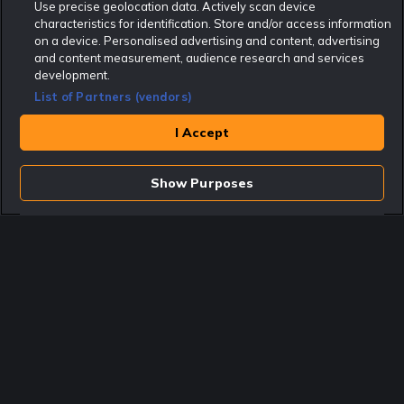
Use precise geolocation data. Actively scan device
Rekatochklart.com är Sveriges ledande betting-community. 2017 nominerades
Rekatochklart som en av världens bästa spelinformations-sajter på spelbranschens egen
characteristics for identification. Store and/or access information
Oscarsgala EGR Awards.
on a device. Personalised advertising and content, advertising
Rekatochklart är oberoende och ej knutet till något specifikt spelbolag. Här hittar du
and content measurement, audience research and services
speltips, unika insättningsbonusar och erbjudanden från de största och mest seriösa
development.
spelbolagen. En spelbok, spelskola, information om skador och avstängningar samt vårt
populära klotterplank.
List of Partners (vendors)
Har du några frågor är du välkommen att
kontakta oss
.
I Accept
Copyright © Rekatochklart.com 2008-2026 - Alla rättigheter reserverade.
Spela ansvarsfullt. Åldersgränsen för spel är 18+ Har ditt spelande blivit ett
problem? Kontakta stödlinjen på 020-81 91 00. Odds kan ändras. Alla odds var
Show Purposes
korrekta vid den tidpunkt de publicerades. Spel utan konto innebär att man
använder e-legitimation för registrering. Delar av innehållet på sajten är
kommersiellt innehåll.