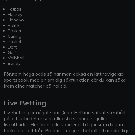
Fotboll
Hockey
Handboll
Politik
Basket
Curling
Basket
Dart
Golf
Vollyboll
Bandy
Förutom höga odds så har man också en lättnavigerad
sportsbook med en smidig sökfunktion där du kan söka
fram dina matcher på nolltid.
Live Betting
Livebetting är något som Quick Betting satsat stenhårt
på och utbudet är som allra störst när det gäller
liveutbudet. Här finns alla sporter och ligor som du kan
tänka dig, alltifrån Premier League i fotboll till mindre ligor