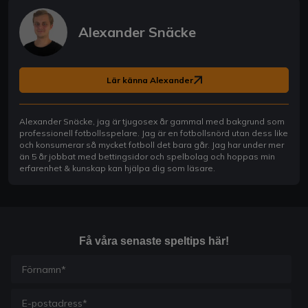
Alexander Snäcke
Lär känna Alexander
Alexander Snäcke, jag är tjugosex år gammal med bakgrund som
professionell fotbollsspelare. Jag är en fotbollsnörd utan dess like
och konsumerar så mycket fotboll det bara går. Jag har under mer
än 5 år jobbat med bettingsidor och spelbolag och hoppas min
erfarenhet & kunskap kan hjälpa dig som läsare.
Få våra senaste speltips här!