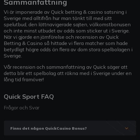
Sammanfattning
Vi är imponerade av Quick betting & casino satsning i
Sverige med alltifrån hur man tänkt till med sitt
spelutbud, den lättnavigerade sajten, välkomstbonusen
och inte minst utbudet av odds som sticker ut i Sverige.
När vi gjorde en jämförelse och recension av Quick
Betting & Casino så hittade vi flera matcher som hade
betydligt högre odds än flera av dom stora spelbolagen i
Sverige.
Vår recension och sammanfattning av Quick säger att
detta blir ett spelbolag att räkna med i Sverige under en
lång tid framöver!
Quick Sport FAQ
Frågor och Svar
Finns det någon QuickCasino Bonus?