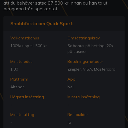
att du behöver satsa 87 500 kr innan du kan ta ut
pengarna från spelkontot.
Snabbfakta om Quick Sport
Välkomstbonus
Omsättningskrav
100% upp till 500 kr
6x bonus på betting. 20x
på casino.
Minsta odds
Betalningsmetoder
1.80
Zimpler, VISA, Mastercard
Plattform
App
Altenar.
Nej.
Högsta insättning
Minsta insättning
-
-
Minsta uttag
Bet-builder
-
Ja