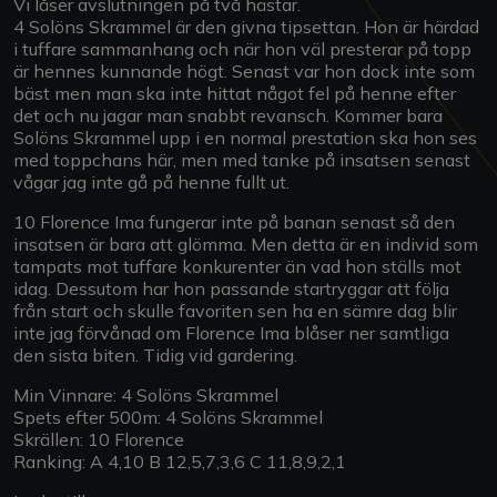
Vi låser avslutningen på två hästar.
4 Solöns Skrammel är den givna tipsettan. Hon är härdad
i tuffare sammanhang och när hon väl presterar på topp
är hennes kunnande högt. Senast var hon dock inte som
bäst men man ska inte hittat något fel på henne efter
det och nu jagar man snabbt revansch. Kommer bara
Solöns Skrammel upp i en normal prestation ska hon ses
med toppchans här, men med tanke på insatsen senast
vågar jag inte gå på henne fullt ut.
10 Florence Ima fungerar inte på banan senast så den
insatsen är bara att glömma. Men detta är en individ som
tampats mot tuffare konkurenter än vad hon ställs mot
idag. Dessutom har hon passande startryggar att följa
från start och skulle favoriten sen ha en sämre dag blir
inte jag förvånad om Florence Ima blåser ner samtliga
den sista biten. Tidig vid gardering.
Min Vinnare: 4 Solöns Skrammel
Spets efter 500m: 4 Solöns Skrammel
Skrällen: 10 Florence
Ranking: A 4,10 B 12,5,7,3,6 C 11,8,9,2,1