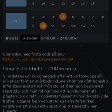
9
10
11
12
13
14
15
1
2
3
4
5
6
7
8
DD-2
9
10
11
12
13
14
15
Insats:
6 rader
x
40.00
=
240.00 kr
Spelbolag med fasta odds på trav:
bet365
-
Casumo
-
LeoVegas
-
Unibet
Dagens Dubbel 1 - 2140m auto
5 Radetzky gör nu comeback efter ett kortare uppehåll
vilket gör formen svårbedömd, men han har gått banjobb
inför dagens start och från stallet låter man nöjda med
Radetzky och man räknar med att han kommer att
prestera bra direkt. Kapacitetsmässigt tillhör Radetzky de
bättre i dagens lopp och att Mika Forss förstärker i
vagnen är ett plus. I ett öppet lopp är Radetzky min
tipsetta.