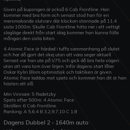
Given på kupongen är också 6 Cab Frontline. Han
kommer med bra form och senast stod han för en
mersmakande slutvarv där klockan stannade på 11,4
sista 1000m. Skulle Cab Frontline hitta ner i ett vettigt
slagläge direkt från start idag kommer han kunna fälla
mångan den sista biten.
4 Atomic Face är härdad i tuffa sammanhang på slutet
och har då gjort det okej utan att vara seger aktuell.
Senast var han ute på V75 och gick då bra hela vägen
utan att vara tom över linjen. Inför dagens start låter
Oskar Kylin Blom optimistisk och taktiken är given.
Atomic Face laddas mot spets och kommer han dit är han
hästen att slå.
Min Vinnare: 5 Radetzky
Spets efter 500m: 4 Atomic Face
Skrällen: 6 Cab Frontline.
Ranking: A 5,6,4 B 3,2,9,7,10 C 1,8
Dagens Dubbel 2 - 1640m auto