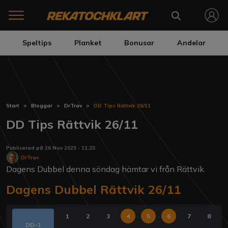
Speltips
Planket
Bonusar
Andelar
Start
Bloggar
DrTrav
DD Tips Rättvik 26/11
DD Tips Rättvik 26/11
Publicerad på 26 Nov 2023 - 11:25
DrTrav
Dagens Dubbel denna söndag hämtar vi från Rättvik.
Dagens Dubbel Rättvik 26/11
1
2
3
4
5
6
7
8
DD-1