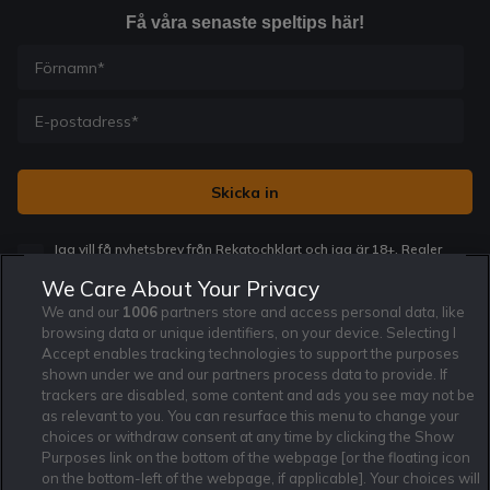
Få våra senaste speltips här!
Jag vill få nyhetsbrev från Rekatochklart och jag är 18+. Regler
och villkor gäller.
*
We Care About Your Privacy
We and our
1006
partners store and access personal data, like
browsing data or unique identifiers, on your device. Selecting I
Accept enables tracking technologies to support the purposes
shown under we and our partners process data to provide. If
trackers are disabled, some content and ads you see may not be
Affiliate Modell
Ansvarsfullt Spelande
Cookie Policy
as relevant to you. You can resurface this menu to change your
Om Rekatochklart
F.A.Q
Användarvilkor
choices or withdraw consent at any time by clicking the Show
Purposes link on the bottom of the webpage [or the floating icon
Kontakta oss
Nyhetsarkiv
Integritetspolicy
on the bottom-left of the webpage, if applicable]. Your choices will
Redaktionen
Tipsarkiv
Sportkalender