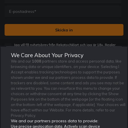
Jag vill få nyhetsbrev från Rekatochklart och jag är 18+. Regler
och villkor gäller.
*
We Care About Your Privacy
We and our
1008
partners store and access personal data, like
browsing data or unique identifiers, on your device. Selecting I
Accept enables tracking technologies to support the purposes
shown under we and our partners process data to provide. If
trackers are disabled, some content and ads you see may not be
Affiliate Modell
Ansvarsfullt Spelande
Cookie Policy
as relevant to you. You can resurface this menu to change your
Om Rekatochklart
F.A.Q
Användarvilkor
choices or withdraw consent at any time by clicking the Show
Purposes link on the bottom of the webpage [or the floating icon
Kontakta oss
Nyhetsarkiv
Integritetspolicy
on the bottom-left of the webpage, if applicable]. Your choices will
Redaktionen
Tipsarkiv
Sportkalender
have effect within our Website. For more details, refer to our
Privacy Policy.
Redaktionell policy
Rekatochklart shop
We and our partners process data to provide:
Use precise geolocation data. Actively scan device
Rekatochklart.com är Sveriges ledande betting-community. 2017 nominerades