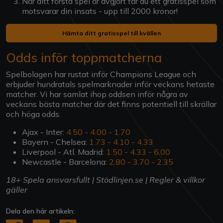
När ditt första spel är avgjort får du ett gratisspel som
motsvarar din insats - upp till 2000 kronor!
Hämta ditt gratisspel till kvällen
Odds inför toppmatcherna
Spelbolagen har rustat inför Champions League och
erbjuder hundratals spelmarknader inför veckans hetaste
matcher. Vi har samlat ihop oddsen inför några av
veckans bästa matcher där det finns potentiell till skrällar
och höga odds.
Ajax - Inter:
4.50 - 4.00 - 1.70
Bayern - Chelsea:
1.73 - 4.10 - 4.33
Liverpool - Atl. Madrid:
1.50 - 4.33 - 6.00
Newcastle - Barcelona:
2.80 - 3.70 - 2.35
18+ Spela ansvarsfullt | Stödlinjen.se | Regler & villkor
gäller
Dela den här artikeln: