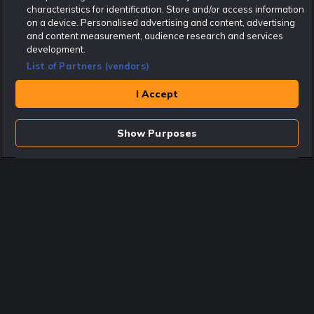
Rekatochklart som en av världens bästa spelinformations-sajter på spelbranschens egen
characteristics for identification. Store and/or access information
Oscarsgala EGR Awards.
on a device. Personalised advertising and content, advertising
Rekatochklart är oberoende och ej knutet till något specifikt spelbolag. Här hittar du
and content measurement, audience research and services
speltips, unika insättningsbonusar och erbjudanden från de största och mest seriösa
development.
spelbolagen. En spelbok, spelskola, information om skador och avstängningar samt vårt
populära klotterplank.
List of Partners (vendors)
Har du några frågor är du välkommen att
kontakta oss
.
I Accept
Copyright © Rekatochklart.com 2008-2026 - Alla rättigheter reserverade.
Spela ansvarsfullt. Åldersgränsen för spel är 18+ Har ditt spelande blivit ett
problem? Kontakta stödlinjen på 020-81 91 00. Odds kan ändras. Alla odds var
Show Purposes
korrekta vid den tidpunkt de publicerades. Spel utan konto innebär att man
använder e-legitimation för registrering. Delar av innehållet på sajten är
kommersiellt innehåll.