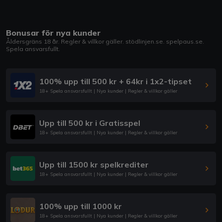
Bonusar för nya kunder
Åldersgräns 18 år. Regler & villkor gäller.
stödlinjen.se
.
spelpaus.se
.
Spela ansvarsfullt.
100% upp till 500 kr + 64kr i 1x2-tipset
18+ Spela ansvarsfullt | Nya kunder | Regler & villkor gäller
Upp till 500 kr i Gratisspel
18+ Spela ansvarsfullt | Nya kunder | Regler & villkor gäller
Upp till 1500 kr spelkrediter
18+ Spela ansvarsfullt | Nya kunder | Regler & villkor gäller
100% upp till 1000 kr
18+ Spela ansvarsfullt | Nya kunder | Regler & villkor gäller