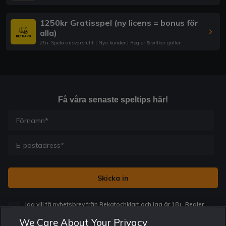
1250kr Gratisspel (ny licens = bonus för
alla)
25+ Spela ansvarsfullt | Nya kunder | Regler & villkor gäller
Få våra senaste speltips här!
Jag vill få nyhetsbrev från Rekatochklart och jag är 18+. Regler
och villkor gäller.
*
We Care About Your Privacy