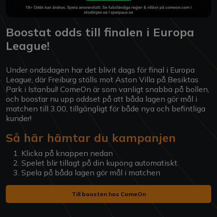
Boostat odds till finalen i Europa
League!
Under ondsdagen har det blivit dags för final i Europa
League, där Freiburg ställs mot Aston Villa på Besiktas
Park i Istanbul! ComeOn är som vanligt snabba på bollen,
och boostar nu upp oddset på att båda lagen gör mål i
matchen till 3.00, tillgängligt för både nya och befintliga
kunder!
Så här hämtar du kampanjen
Klicka på knappen nedan
Spelet blir tillagt på din kupong automatiskt
Spela på båda lagen gör mål i matchen
Till boosten hos ComeOn