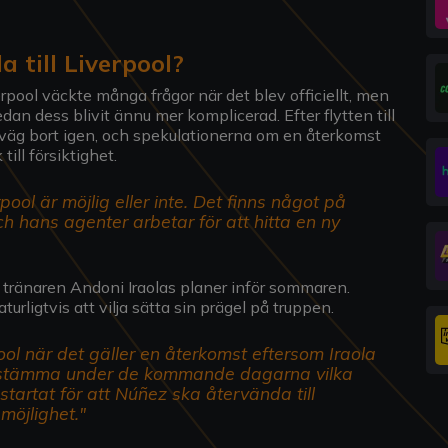
till Liverpool?
ool väckte många frågor när det blev officiellt, men
an dess blivit ännu mer komplicerad. Efter flytten till
å väg bort igen, och spekulationerna om en återkomst
till försiktighet.
pool är möjlig eller inte. Det finns något på
h hans agenter arbetar för att hitta en ny
 tränaren Andoni Iraolas planer inför sommaren.
rligtvis att vilja sätta sin prägel på truppen.
ool när det gäller en återkomst eftersom Iraola
estämma under de kommande dagarna vilka
 startat för att Núñez ska återvända till
möjlighet."