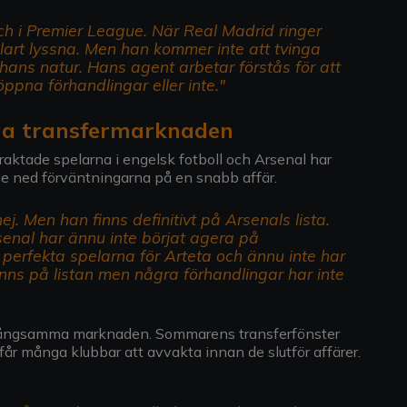
 och i Premier League. När Real Madrid ringer
lart lyssna. Men han kommer inte att tvinga
i hans natur. Hans agent arbetar förstås för att
ppna förhandlingar eller inte."
ga transfermarknaden
raktade spelarna i engelsk fotboll och Arsenal har
de ned förväntningarna på en snabb affär.
ej. Men han finns definitivt på Arsenals lista.
rsenal har ännu inte börjat agera på
perfekta spelarna för Arteta och ännu inte har
inns på listan men några förhandlingar har inte
den långsamma marknaden. Sommarens transferfönster
år många klubbar att avvakta innan de slutför affärer.