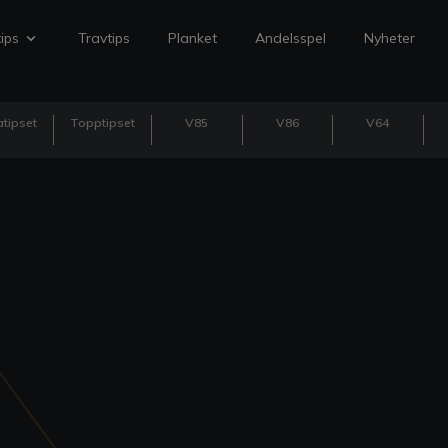
ips
Travtips
Planket
Andelsspel
Nyheter
tipset
Topptipset
V85
V86
V64