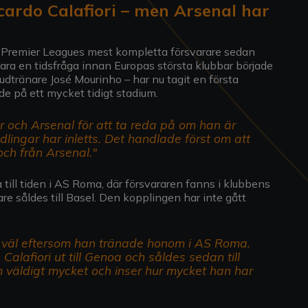
cardo Calafiori – men Arsenal har
av Premier Leagues mest kompletta försvarare sedan
 bara en tidsfråga innan Europas största klubbar började
udtränare José Mourinho – har nu tagit en första
de på ett mycket tidigt stadium.
r och Arsenal för att ta reda på om han är
lingar har inletts. Det handlade först om att
ch från Arsenal."
till tiden i AS Roma, där försvararen fanns i klubbens
re såldes till Basel. Den kopplingen har inte gått
 väl eftersom han tränade honom i AS Roma.
alafiori ut till Genoa och såldes sedan till
m väldigt mycket och inser hur mycket han har