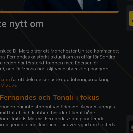
te nytt om
nluca Di Marzio tror att Manchester United kommer att
us Fernandes är starkt aktuell om en affär för Sandro
lag redan har förstärkt truppen med Ederson är
rd, och Di Marzio har följt varje utveckling noggrant.
t.com
för att dela de senaste uppdateringarna kring
M 2026
.
 Fernandes och Tonali i fokus
knaden har inte stannat vid Ederson. Amorim uppges
 mittfältet, och klubben har identifierat både
Ham Uniteds Mateus Fernandes som prioriterade
elarna genom deras karriärer – är övertygad om Uniteds