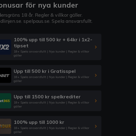
onusar för nya kunder
ersgräns 18 år. Regler & villkor gäller.
dlinjen.se
.
spelpaus.se
. Spela ansvarsfullt.
100% upp till 500 kr + 64kr i 1x2-
tipset
18+ Spela ansvarsfullt | Nya kunder | Regler & villkor
gäller
Upp till 500 kr i Gratisspel
18+ Spela ansvarsfullt | Nya kunder | Regler & villkor
gäller
Upp till 1500 kr spelkrediter
18+ Spela ansvarsfullt | Nya kunder | Regler & villkor
gäller
100% upp till 1000 kr
18+ Spela ansvarsfullt | Nya kunder | Regler & villkor
gäller