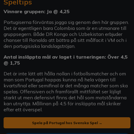
Speltips
Vinnare gruppen: Ja @ 4,25
Portugiserna förväntas jogga sig genom den här gruppen.
Det är egentligen bara Colombia som är en utmanare till
gruppsegern. Både DR Kongo och Uzbekistan erbjuder
chanser till Ronaldo att bättra på sitt målfacit i VM och i
den portugisiska landslagströjan.
Antal insläppta mål av laget i turneringen: Över 4,5
@ 1,75
Det är inte lätt att hålla nollan i fotbollsmatcher och om
man som Portugal hoppas kunna nå hela vägen till
kvartsfinal eller semifinal är det många matcher som ska
spelas. Offensiven och framförallt mittfältet ser löjligt
starkt ut men defensivt finns det hål som motståndarna
kan utnyttja. Mållinan på 4,5 för insläppta mål skriker
efter ett överspel.
Spela på Portugal hos Svenska Spel →