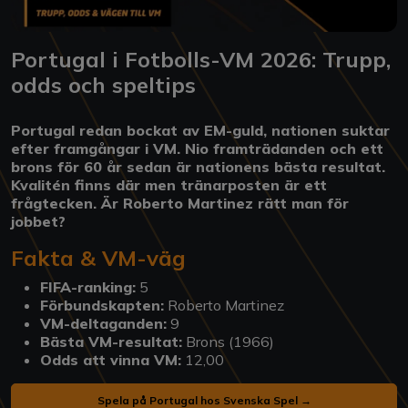
Portugal i Fotbolls-VM 2026: Trupp,
odds och speltips
Portugal redan bockat av EM-guld, nationen suktar
efter framgångar i VM. Nio framträdanden och ett
brons för 60 år sedan är nationens bästa resultat.
Kvalitén finns där men tränarposten är ett
frågtecken. Är Roberto Martinez rätt man för
jobbet?
Fakta & VM-väg
FIFA-ranking:
5
Förbundskapten:
Roberto Martinez
VM-deltaganden:
9
Bästa VM-resultat:
Brons (1966)
Odds att vinna VM:
12,00
Spela på Portugal hos Svenska Spel →