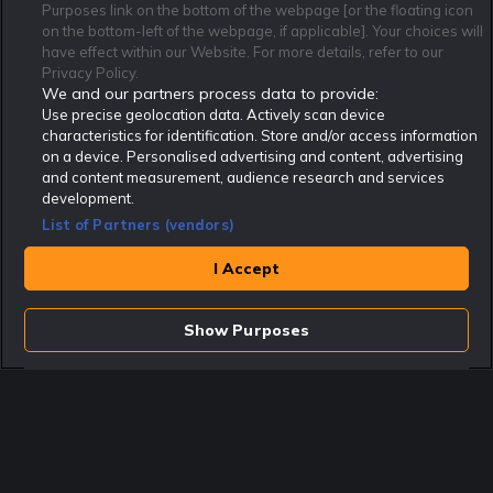
Purposes link on the bottom of the webpage [or the floating icon
Kontakta oss
Nyhetsarkiv
Integritetspolicy
on the bottom-left of the webpage, if applicable]. Your choices will
Redaktionen
Tipsarkiv
Sportkalender
have effect within our Website. For more details, refer to our
Privacy Policy.
Redaktionell policy
Rekatochklart shop
We and our partners process data to provide:
Use precise geolocation data. Actively scan device
Rekatochklart.com är Sveriges ledande betting-community. 2017 nominerades
Rekatochklart som en av världens bästa spelinformations-sajter på spelbranschens egen
characteristics for identification. Store and/or access information
Oscarsgala EGR Awards.
on a device. Personalised advertising and content, advertising
Rekatochklart är oberoende och ej knutet till något specifikt spelbolag. Här hittar du
and content measurement, audience research and services
speltips, unika insättningsbonusar och erbjudanden från de största och mest seriösa
development.
spelbolagen. En spelbok, spelskola, information om skador och avstängningar samt vårt
populära klotterplank.
List of Partners (vendors)
Har du några frågor är du välkommen att
kontakta oss
.
I Accept
Copyright © Rekatochklart.com 2008-2026 - Alla rättigheter reserverade.
Spela ansvarsfullt. Åldersgränsen för spel är 18+ Har ditt spelande blivit ett
problem? Kontakta stödlinjen på 020-81 91 00. Odds kan ändras. Alla odds var
Show Purposes
korrekta vid den tidpunkt de publicerades. Spel utan konto innebär att man
använder e-legitimation för registrering. Delar av innehållet på sajten är
kommersiellt innehåll.