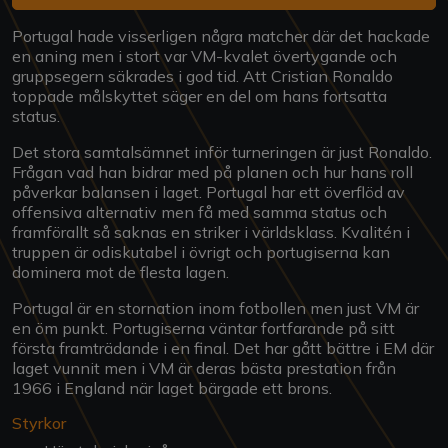
Portugal hade visserligen några matcher där det hackade
en aning men i stort var VM-kvalet övertygande och
gruppsegern säkrades i god tid. Att Cristian Ronaldo
toppade målskyttet säger en del om hans fortsatta
status.
Det stora samtalsämnet inför turneringen är just Ronaldo.
Frågan vad han bidrar med på planen och hur hans roll
påverkar balansen i laget. Portugal har ett överflöd av
offensiva alternativ men få med samma status och
framförallt så saknas en striker i världsklass. Kvalitén i
truppen är odiskutabel i övrigt och portugiserna kan
dominera mot de flesta lagen.
Portugal är en stornation inom fotbollen men just VM är
en öm punkt. Portugiserna väntar fortfarande på sitt
första framträdande i en final. Det har gått bättre i EM där
laget vunnit men i VM är deras bästa prestation från
1966 i England när laget bärgade ett brons.
Styrkor