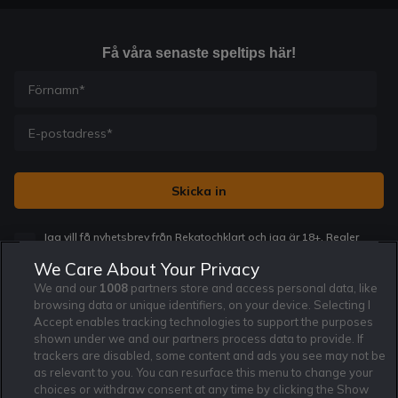
Få våra senaste speltips här!
Jag vill få nyhetsbrev från Rekatochklart och jag är 18+. Regler
och villkor gäller.
*
We Care About Your Privacy
We and our
1008
partners store and access personal data, like
browsing data or unique identifiers, on your device. Selecting I
Accept enables tracking technologies to support the purposes
shown under we and our partners process data to provide. If
trackers are disabled, some content and ads you see may not be
Affiliate Modell
Ansvarsfullt Spelande
Cookie Policy
as relevant to you. You can resurface this menu to change your
Om Rekatochklart
F.A.Q
Användarvilkor
choices or withdraw consent at any time by clicking the Show