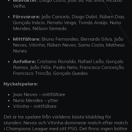
Målvakter:
Diogo Costa, José Sá, Rui Silva, Ricardo
Velho.
Försvarare:
Joåo Cancelo, Diogo Dalot, Rúben Dias,
Gonçalo Inácio, Renato Veiga, Tomás Araújo, Nuno
Mendes, Nélson Semedo.
Mittfältare:
Bruno Fernandes, Bernardo Silva, Joåo
Neves, Vitinha, Rúben Neves, Samu Costa, Matheus
Nunes.
Anfallare:
Cristiano Ronaldo, Rafael Leåo, Gonçalo
Ramos, Joåo Félix, Pedro Neto, Francisco Conceiçåo,
Francisco Trincåo, Gonçalo Guedes.
Nyckelspelare:
Joao Neves – mittfältare
Nuno Mendes – ytter
Vitinha – mittfältare
Det är tre spelare från världens bästa klubblag för
stunden. Neves och Vitinha dominerar match efter match
i Champions League med sitt PSG. Det finns ingen bättre