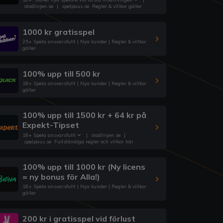
stodlinjen.se
|
spelpaus.se
Regler & villkor gäller
1000 kr gratisspel
25+ Spela ansvarsfullt | Nya kunder | Regler & villkor
gäller
100% upp till 500 kr
18+ Spela ansvarsfullt | Nya kunder | Regler & villkor
gäller
100% upp till 1500 kr + 64 kr på
Expekt-Tipset
18+ Spela ansvarsfullt
|
stodlinjen.se
|
spelpaus.se
Fullständiga regler och villkor här
100% upp till 1000 kr (Ny licens
= ny bonus för Alla!)
18+ Spela ansvarsfullt | Nya kunder | Regler & villkor
gäller
200 kr i gratisspel vid förlust