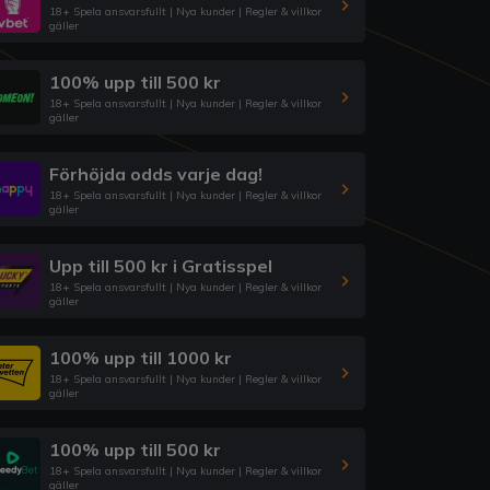
18+ Spela ansvarsfullt | Nya kunder | Regler & villkor
gäller
100% upp till 500 kr
18+ Spela ansvarsfullt | Nya kunder | Regler & villkor
gäller
Förhöjda odds varje dag!
18+ Spela ansvarsfullt | Nya kunder | Regler & villkor
gäller
Upp till 500 kr i Gratisspel
18+ Spela ansvarsfullt | Nya kunder | Regler & villkor
gäller
100% upp till 1000 kr
18+ Spela ansvarsfullt | Nya kunder | Regler & villkor
gäller
100% upp till 500 kr
18+ Spela ansvarsfullt | Nya kunder | Regler & villkor
gäller