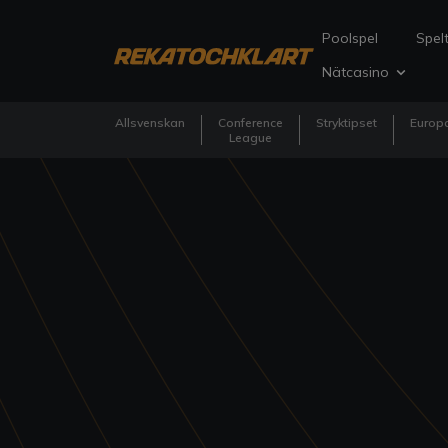
Poolspel
Spelt
Nätcasino
Allsvenskan
Conference
Stryktipset
Europa
League