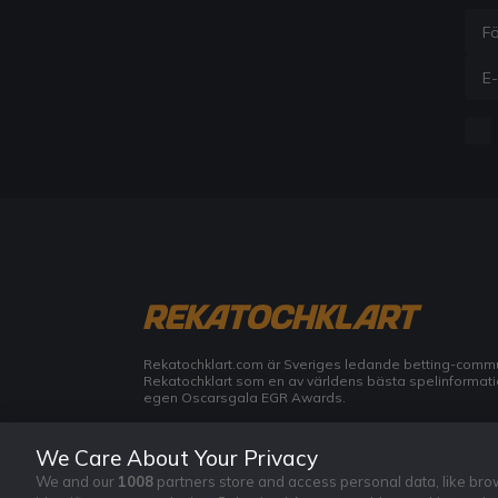
Rekatochklart.com är Sveriges ledande betting-comm
Rekatochklart som en av världens bästa spelinformat
egen Oscarsgala EGR Awards.
Rekatochklart är oberoende och ej knutet till något spe
speltips, unika insättningsbonusar och erbjudanden f
We Care About Your Privacy
spelbolagen. En spelbok, spelskola, information om 
We and our
1008
partners store and access personal data, like bro
vårt populära klotterplank.