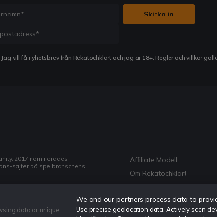
Jag vill få nyhetsbrev från Rekatochklart och jag är 18+. Regler och villkor gälle
unity. 2017 nominerades
Affiliate Modell
ions-sajter på spelbranschens
Om Rekatochklart
Kontakta oss
cifikt spelbolag. Här hittar du
rån de största och mest seriösa
We and our partners process data to provi
Redaktionen
skador och avstängningar samt
Use precise geolocation data. Actively scan dev
wsing data or unique