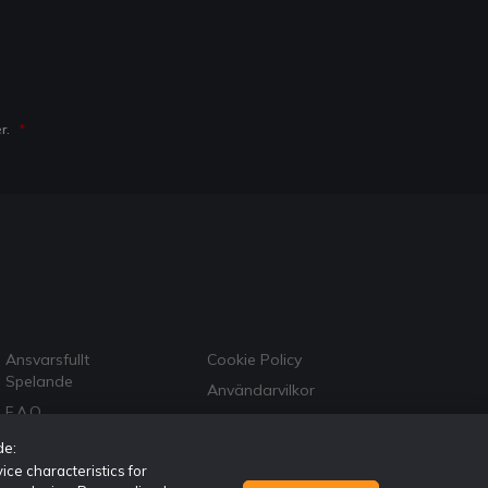
r.
*
Ansvarsfullt
Cookie Policy
Spelande
Användarvilkor
F.A.Q
Integritetspolicy
Nyhetsarkiv
de:
Sportkalender
ice characteristics for
Tipsarkiv
Rekatochklart shop