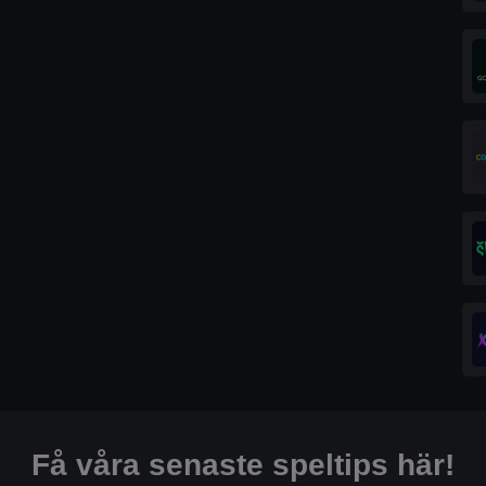
Få våra senaste speltips här!