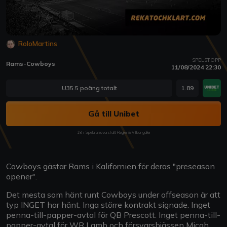
RoloMartins
SPELSTOPP
Rams-Cowboys
11/08/2024 22:30
U35.5 poäng totalt
1.89
Gå till Unibet
18+ Spela ansvarsfullt Regler & Villkor gäller
Cowboys gästar Rams i Kalifornien för deras "preseason
opener".
Det mesta som hänt runt Cowboys under offseason är att
typ INGET har hänt. Inga större kontrakt signade. Inget
penna-till-papper-avtal för QB Prescott. Inget penna-till-
papper-avtal för WR Lamb och försvarsbjässen Micah