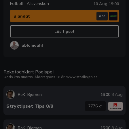
Fotboll - Allsvenskan
10 Aug 19:00
Blandat
0.00
Läs tipset
ablomdahl
Rekatochklart Poolspel
Odds kan ändras. Åldersgräns 18 år.
www.stödlinjen.se
RoK_Bjornen
16:00
8 Aug
Stryktipset Tips 8/8
7776 kr
RoK_Bjornen
16:00
8 Aug