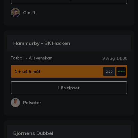
Gio-R
Hammarby - BK Häcken
Fotboll - Allsvenskan
9 Aug 14:00
1 + u4,5 mål
2.10
Läs tipset
Polsater
Björnens Dubbel