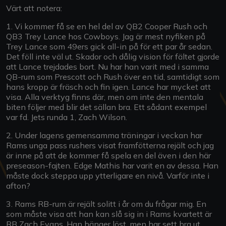
Värt att notera:
1. Vi kommer få se en hel del av QB2 Cooper Rush och
QB3 Trey Lance hos Cowboys. Jag är mest nyfiken på
Trey Lance som 49ers gick all-in på för ett par år sedan.
Det föll inte väl ut. Skador och dålig vision för fältet gjorde
att Lance trejdades bort. Nu har han varit med i samma
QB-rum som Prescott och Rush över en tid, samtidigt som
hans kropp är fräsch och fin igen. Lance har mycket att
visa. Alla verktyg finns där, men om inte den mentala
biten följer med blir det sällan bra. Ett sådant exempel
var fd. Jets runda 1, Zach Wilson.
2. Under lagens gemensamma träningar i veckan har
Rams unga pass rushers visat framfötterna rejält och jag
är inne på att de kommer få spela en del även i den här
preseason-fajten. Edge Mathis har varit en av dessa. Han
måste dock steppa upp ytterligare en nivå. Varför inte i
afton?
3. Rams RB-rum är rejält solitt i år om du frågar mig. En
som måste visa att han kan slå sig in i Rams kvartett är
RB Zach Evans. Han hänger löst, men har sett bra ut