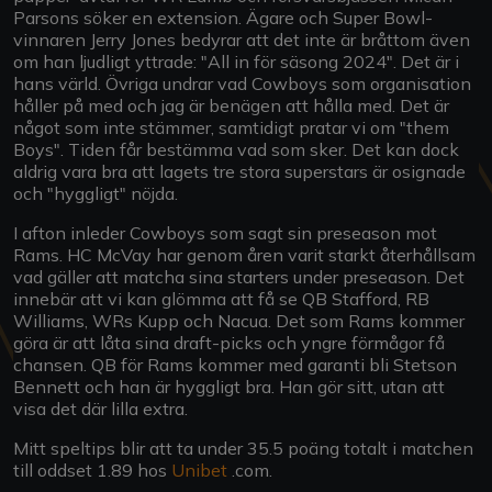
Parsons söker en extension. Ägare och Super Bowl-
vinnaren Jerry Jones bedyrar att det inte är bråttom även
om han ljudligt yttrade: "All in för säsong 2024". Det är i
hans värld. Övriga undrar vad Cowboys som organisation
håller på med och jag är benägen att hålla med. Det är
något som inte stämmer, samtidigt pratar vi om "them
Boys". Tiden får bestämma vad som sker. Det kan dock
aldrig vara bra att lagets tre stora superstars är osignade
och "hyggligt" nöjda.
I afton inleder Cowboys som sagt sin preseason mot
Rams. HC McVay har genom åren varit starkt återhållsam
vad gäller att matcha sina starters under preseason. Det
innebär att vi kan glömma att få se QB Stafford, RB
Williams, WRs Kupp och Nacua. Det som Rams kommer
göra är att låta sina draft-picks och yngre förmågor få
chansen. QB för Rams kommer med garanti bli Stetson
Bennett och han är hyggligt bra. Han gör sitt, utan att
visa det där lilla extra.
Mitt speltips blir att ta under 35.5 poäng totalt i matchen
till oddset 1.89 hos
Unibet
.com.