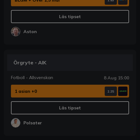
1.83
Läs tipset
Aston
Örgryte - AIK
Fotboll - Allsvenskan
8 Aug 15:00
1 asian +0
2.25
Läs tipset
Polsater