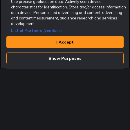
Use precise geolocation data. Actively scan device
characteristics for identification. Store and/or access information
Rekatochklart.com är Sveriges ledande betting-community. 2017 nominerades
on a device. Personalised advertising and content, advertising
Rekatochklart som en av världens bästa spelinformations-sajter på spelbranschens egen
Oscarsgala EGR Awards.
and content measurement, audience research and services
development.
Rekatochklart är oberoende och ej knutet till något specifikt spelbolag. Här hittar du
speltips, unika insättningsbonusar och erbjudanden från de största och mest seriösa
List of Partners (vendors)
spelbolagen. En spelbok, spelskola, information om skador och avstängningar samt vårt
populära klotterplank.
Har du några frågor är du välkommen att
kontakta oss
.
I Accept
Copyright © Rekatochklart.com 2008-2026 - Alla rättigheter reserverade.
Show Purposes
Spela ansvarsfullt. Åldersgränsen för spel är 18+ Har ditt spelande blivit ett
problem? Kontakta stödlinjen på 020-81 91 00. Odds kan ändras. Alla odds var
korrekta vid den tidpunkt de publicerades. Spel utan konto innebär att man
använder e-legitimation för registrering. Delar av innehållet på sajten är
kommersiellt innehåll.