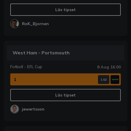
Läs tipset
RoK_Bjornen
West Ham - Portsmouth
Fotboll - EFL Cup
8 Aug 16:00
1
1.53
Läs tipset
jewertsson