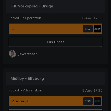
IFK Norköping - Brage
Fotboll - Superettan
8 Aug 17:00
1
1.52
Läs tipset
jewertsson
Mjällby - Elfsborg
Fotboll - Allsvenskan
8 Aug 17:30
2 asian +0
2.35