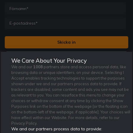
Jag vill få nyhetsbrev från Rekatochklart och jag är 18+. Regler
We Care About Your Privacy
och villkor gäller.
*
We and our
1008
partners store and access personal data, like
browsing data or unique identifiers, on your device. Selecting I
Accept enables tracking technologies to support the purposes
shown under we and our partners process data to provide. If
trackers are disabled, some content and ads you see may not be
as relevant to you. You can resurface this menu to change your
Affiliate Modell
Ansvarsfullt Spelande
Cookie Policy
choices or withdraw consent at any time by clicking the Show
Om Rekatochklart
F.A.Q
Användarvilkor
Purposes link on the bottom of the webpage [or the floating icon
on the bottom-left of the webpage, if applicable]. Your choices will
Kontakta oss
Nyhetsarkiv
Integritetspolicy
have effect within our Website. For more details, refer to our
Redaktionen
Tipsarkiv
Sportkalender
Privacy Policy.
We and our partners process data to provide:
Redaktionell policy
Rekatochklart shop