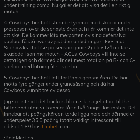
under training camp. Nu gäller det att visa det i en riktig
match.
4. Cowboys har haft stora bekymmer med skador under
preseason över de senaste åren och i år kommer det inte
att ske. De kommer låta merparten av sina defensiva
spelare få stå över av just den anledningen. Exv. mot
Seahawks i fjol (se preseason game 2) blev två rookies
skadade i samma match - ACLs. Cowboys vill inte se
detta igen och därmed blir det mest rotation på B- och C-
spelare med lutning åt C-spelare.
5. Cowboys har haft lätt för Rams genom åren. De har
mötts fyra gånger under grundsäsong och då har
Cowboys vunnit tre av dessa.
Jag ser inte att det här kan bli en s.k. nagelbitare til the
bitter end, utan vi kommer få se två "unga" lag mötas. Det
innebär att poängskörden torde ligga nere och därmed är
underspelet 35.5 poäng totalt väldigt intressant till
oddset 1.89 hos
Unibet
.com.
/RoloMartins