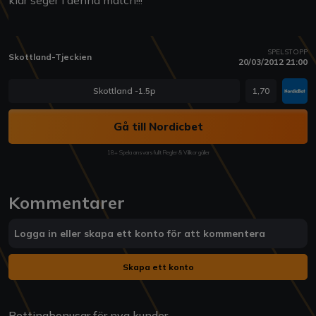
SPELSTOPP
Skottland-Tjeckien
20/03/2012 21:00
Skottland -1.5p
1,70
Gå till Nordicbet
18+ Spela ansvarsfullt Regler & Villkor gäller
Kommentarer
Logga in eller skapa ett konto för att kommentera
Skapa ett konto
Bettingbonusar för nya kunder