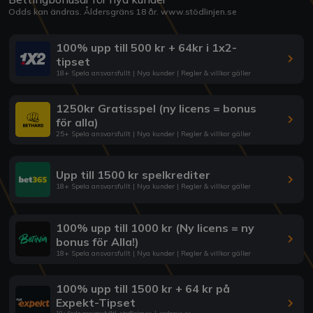
Odds kan ändras. Åldersgräns 18 år.
www.stödlinjen.se
100% upp till 500 kr + 64kr i 1x2-
tipset
18+ Spela ansvarsfullt | Nya kunder | Regler & villkor gäller
1250kr Gratisspel (ny licens = bonus
för alla)
25+ Spela ansvarsfullt | Nya kunder | Regler & villkor gäller
Upp till 1500 kr spelkrediter
18+ Spela ansvarsfullt | Nya kunder | Regler & villkor gäller
100% upp till 1000 kr (Ny licens = ny
bonus för Alla!)
18+ Spela ansvarsfullt | Nya kunder | Regler & villkor gäller
100% upp till 1500 kr + 64 kr på
Expekt-Tipset
18+ Spela ansvarsfullt
|
stodlinjen.se
|
spelpaus.se