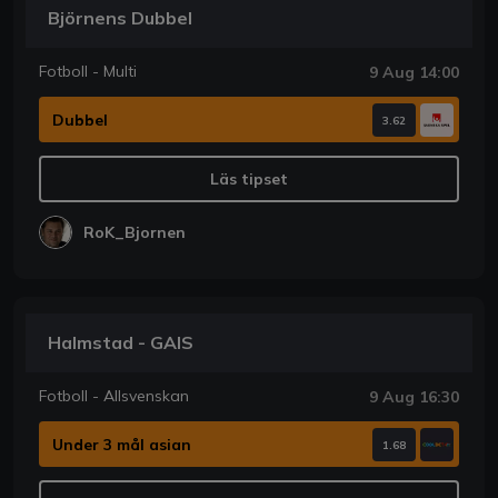
Björnens Dubbel
Fotboll - Multi
9 Aug 14:00
Dubbel
3.62
Läs tipset
RoK_Bjornen
Halmstad - GAIS
Fotboll - Allsvenskan
9 Aug 16:30
Under 3 mål asian
1.68