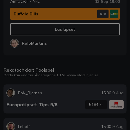
Amfotboll - NFL
13 Sep 19:00
Buffalo Bills
6.00
Läs tipset
RoloMartins
Rekatochklart Poolspel
Odds kan ändras. Åldersgräns 18 år.
www.stödlinjen.se
RoK_Bjornen
15:00
9 Aug
Europatipset Tips 9/8
5184 kr
Leboff
15:00
9 Aug