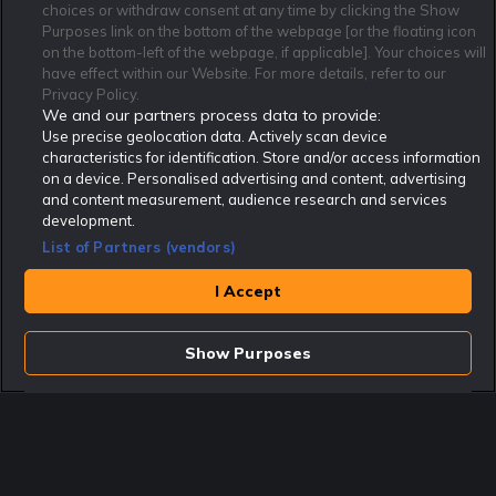
Om Rekatochklart
F.A.Q
Användarvilkor
choices or withdraw consent at any time by clicking the Show
Purposes link on the bottom of the webpage [or the floating icon
Kontakta oss
Nyhetsarkiv
Integritetspolicy
on the bottom-left of the webpage, if applicable]. Your choices will
Redaktionen
Tipsarkiv
Sportkalender
have effect within our Website. For more details, refer to our
Privacy Policy.
Redaktionell policy
Rekatochklart shop
We and our partners process data to provide:
Use precise geolocation data. Actively scan device
Rekatochklart.com är Sveriges ledande betting-community. 2017 nominerades
Rekatochklart som en av världens bästa spelinformations-sajter på spelbranschens egen
characteristics for identification. Store and/or access information
Oscarsgala EGR Awards.
on a device. Personalised advertising and content, advertising
Rekatochklart är oberoende och ej knutet till något specifikt spelbolag. Här hittar du
and content measurement, audience research and services
speltips, unika insättningsbonusar och erbjudanden från de största och mest seriösa
development.
spelbolagen. En spelbok, spelskola, information om skador och avstängningar samt vårt
populära klotterplank.
List of Partners (vendors)
Har du några frågor är du välkommen att
kontakta oss
.
I Accept
Copyright © Rekatochklart.com 2008-2026 - Alla rättigheter reserverade.
Spela ansvarsfullt. Åldersgränsen för spel är 18+ Har ditt spelande blivit ett
problem? Kontakta stödlinjen på 020-81 91 00. Odds kan ändras. Alla odds var
Show Purposes
korrekta vid den tidpunkt de publicerades. Spel utan konto innebär att man
använder e-legitimation för registrering. Delar av innehållet på sajten är
kommersiellt innehåll.