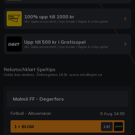
100% upp till 1000 kr
18+ Spela ansvarsfullt | Nya kunder | Regler & villkor gäller
Upp till 500 kr i Gratisspel
18+ Spela ansvarsfullt | Nya kunder | Regler & villkor gäller
Rekatochklart Speltips
Odds kan ändras. Åldersgräns 18 år.
www.stödlinjen.se
Malmö FF - Degerfors
Fotboll - Allsvenskan
9 Aug 14:00
1 + BLGM
2.87