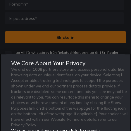
Jag vill få nyhetsbrev från Rekatochklart och jag är 18+. Regler
och villkor gäller.
*
We Care About Your Privacy
We and our
1008
partners store and access personal data, like
browsing data or unique identifiers, on your device. Selecting I
Accept enables tracking technologies to support the purposes
shown under we and our partners process data to provide. If
trackers are disabled, some content and ads you see may not be
Affiliate Modell
Ansvarsfullt Spelande
Cookie Policy
as relevant to you. You can resurface this menu to change your
Om Rekatochklart
F.A.Q
Användarvilkor
choices or withdraw consent at any time by clicking the Show
Purposes link on the bottom of the webpage [or the floating icon
Kontakta oss
Nyhetsarkiv
Integritetspolicy
on the bottom-left of the webpage, if applicable]. Your choices will
Redaktionen
Tipsarkiv
Sportkalender
have effect within our Website. For more details, refer to our
Privacy Policy.
Redaktionell policy
Rekatochklart shop
We and our partners process data to provide: