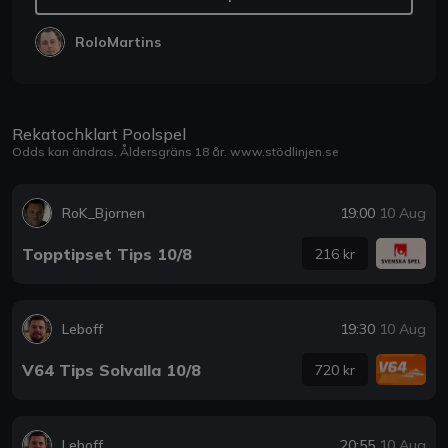
RoloMartins
Rekatochklart Poolspel
Odds kan ändras. Åldersgräns 18 år.
www.stödlinjen.se
RoK_Bjornen
19:00
10 Aug
Topptipset Tips 10/8
216 kr
Leboff
19:30
10 Aug
V64 Tips Solvalla 10/8
720 kr
Leboff
20:55
10 Aug