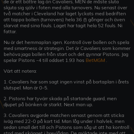
de är ett bättre lag än Cavaliers, MEN de måste sluta
skjuta sig själv i foten med alla turnovers. Nu senast över
två matcher i Cleveland har laget lyckats med bedriften
att tappa bollen (turnovers) hela 36 (!) gånger och även
slarvat med sina fouls. Laget har tagit hela 52 fouls. Ni
fattar.
Nu är det hemmaplan igen. Kontroll över bollen och spela
med smartness är strategin. Det är Cavaliers som kommer
behöva jaga bollen från start och det gynnar Pistons. Jag
spelar Pistons -4 till oddset 1.93 hos
BetMGM
.
Värt att notera:
1. Cavaliers har som sagt ingen vinst på bortaplan i årets
slutspel. Man är 0-5.
2. Pistons har tyvärr skada på startande guard, men
djupet på bänken är starkt. Next man up.
3. Cavaliers avgjorde matchen senast genom att sticka
iväg med 22-0 på kort tid. Man låg under i halvlek, men
sedan small det till och Pistons som såg ut att ha kontroll
stod med skägget i brevlådan. De mäktade inte med att