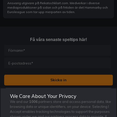
Ansvarig utgivare på Rekatochklart.com. Medverkar i diverse
mediaproduktioner på sidan och på fritiden är det Hammarby och
Euroleague som tar upp merparten av tiden.
Få våra senaste speltips här!
Jag vill få nyhetsbrev från Rekatochklart och jag är 18+. Regler
We Care About Your Privacy
och villkor gäller.
*
We and our
1006
partners store and access personal data, like
browsing data or unique identifiers, on your device. Selecting I
Accept enables tracking technologies to support the purposes
shown under we and our partners process data to provide. If