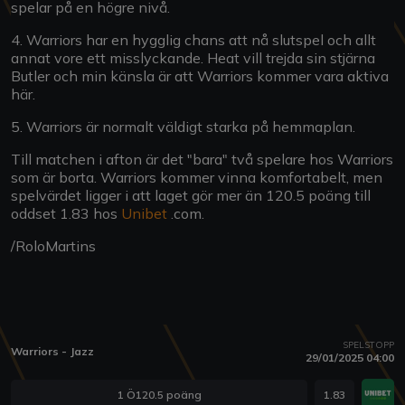
spelar på en högre nivå.
4. Warriors har en hygglig chans att nå slutspel och allt
annat vore ett misslyckande. Heat vill trejda sin stjärna
Butler och min känsla är att Warriors kommer vara aktiva
här.
5. Warriors är normalt väldigt starka på hemmaplan.
Till matchen i afton är det "bara" två spelare hos Warriors
som är borta. Warriors kommer vinna komfortabelt, men
spelvärdet ligger i att laget gör mer än 120.5 poäng till
oddset 1.83 hos
Unibet
.com.
/RoloMartins
SPELSTOPP
Warriors - Jazz
29/01/2025 04:00
1 Ö120.5 poäng
1.83