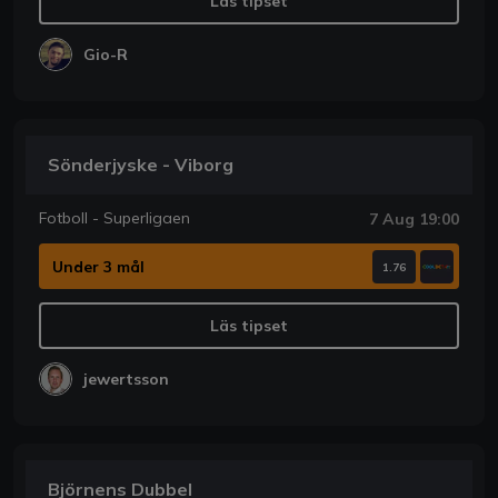
Läs tipset
Gio-R
Sönderjyske - Viborg
Fotboll - Superligaen
7 Aug 19:00
Under 3 mål
1.76
Läs tipset
jewertsson
Björnens Dubbel