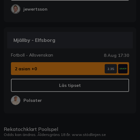
jewertsson
Mjällby - Elfsborg
Fotboll - Allsvenskan
8 Aug 17:30
2 asian +0
2.35
Läs tipset
Polsater
Rekatochklart Poolspel
Odds kan ändras. Åldersgräns 18 år.
www.stödlinjen.se