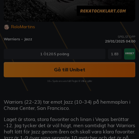
RoloMartins
SPELSTOPP
Warriors - Jazz
29/01/2025 04:00
1 Ö120.5 poäng
1.83
Gå till Unibet
18+ Spela ansvarsfullt Regler & Villkor gäller
Warriors (22-23) tar emot Jazz (10-34) på hemmaplan i
Chase Center, San Francisco.
Laget är stora, stora favoriter och linan i Vegas berättar
-12. Jag tycker det är väl högt, men samtidigt har Warriors
haft lätt för Jazz genom åren och skall vara klara favoriter.
Jazz är 1-9 över sina senaste 10 matcher och det är på