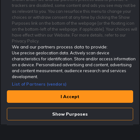
trackers are disabled, some content and ads you see may not be
as relevant to you. You can resurface this menu to change your
Affiliate Modell
Ansvarsfullt Spelande
Cookie Policy
choices or withdraw consent at any time by clicking the Show
Om Rekatochklart
F.A.Q
Användarvilkor
Purposes link on the bottom of the webpage [or the floating icon
on the bottom-left of the webpage, if applicable]. Your choices will
Kontakta oss
Nyhetsarkiv
Integritetspolicy
have effect within our Website. For more details, refer to our
Redaktionen
Tipsarkiv
Sportkalender
Privacy Policy.
We and our partners process data to provide:
Redaktionell policy
Rekatochklart shop
Use precise geolocation data. Actively scan device
characteristics for identification. Store and/or access information
Rekatochklart.com är Sveriges ledande betting-community. 2017 nominerades
on a device. Personalised advertising and content, advertising
Rekatochklart som en av världens bästa spelinformations-sajter på spelbranschens egen
Oscarsgala EGR Awards.
and content measurement, audience research and services
development.
Rekatochklart är oberoende och ej knutet till något specifikt spelbolag. Här hittar du
speltips, unika insättningsbonusar och erbjudanden från de största och mest seriösa
List of Partners (vendors)
spelbolagen. En spelbok, spelskola, information om skador och avstängningar samt vårt
populära klotterplank.
Har du några frågor är du välkommen att
kontakta oss
.
I Accept
Copyright © Rekatochklart.com 2008-2026 - Alla rättigheter reserverade.
Show Purposes
Spela ansvarsfullt. Åldersgränsen för spel är 18+ Har ditt spelande blivit ett
problem? Kontakta stödlinjen på 020-81 91 00. Odds kan ändras. Alla odds var
korrekta vid den tidpunkt de publicerades. Spel utan konto innebär att man
använder e-legitimation för registrering. Delar av innehållet på sajten är
kommersiellt innehåll.