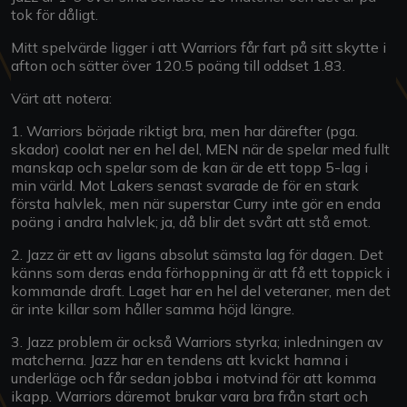
tok för dåligt.
Mitt spelvärde ligger i att Warriors får fart på sitt skytte i
afton och sätter över 120.5 poäng till oddset 1.83.
Värt att notera:
1. Warriors började riktigt bra, men har därefter (pga.
skador) coolat ner en hel del, MEN när de spelar med fullt
manskap och spelar som de kan är de ett topp 5-lag i
min värld. Mot Lakers senast svarade de för en stark
första halvlek, men när superstar Curry inte gör en enda
poäng i andra halvlek; ja, då blir det svårt att stå emot.
2. Jazz är ett av ligans absolut sämsta lag för dagen. Det
känns som deras enda förhoppning är att få ett toppick i
kommande draft. Laget har en hel del veteraner, men det
är inte killar som håller samma höjd längre.
3. Jazz problem är också Warriors styrka; inledningen av
matcherna. Jazz har en tendens att kvickt hamna i
underläge och får sedan jobba i motvind för att komma
ikapp. Warriors däremot brukar vara bra från start och