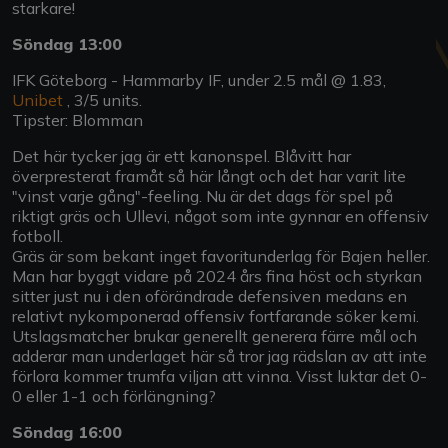
starkare!
Söndag 13:00
IFK Göteborg - Hammarby IF, under 2.5 mål @ 1.83,
Unibet
, 3/5 units.
Tipster: Blomman
Det här tycker jag är ett kanonspel. Blåvitt har
överpresterat framåt så här långt och det har varit lite
"vinst varje gång"-feeling. Nu är det dags för spel på
riktigt gräs och Ullevi, något som inte gynnar en offensiv
fotboll.
Gräs är som bekant inget favoritunderlag för Bajen heller.
Man har byggt vidare på 2024 års fina höst och styrkan
sitter just nu i den oförändrade defensiven medans en
relativt nykomponerad offensiv fortfarande söker kemi.
Utslagsmatcher brukar generellt generera färre mål och
adderar man underlaget här så tror jag rädslan av att inte
förlora kommer trumfa viljan att vinna. Visst luktar det 0-
0 eller 1-1 och förlängning?
Söndag 16:00