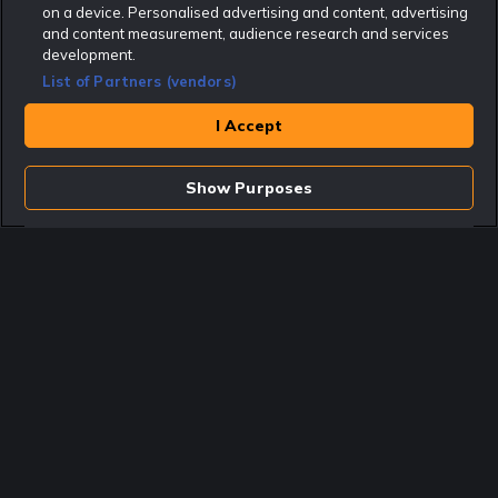
on a device. Personalised advertising and content, advertising
Rekatochklart som en av världens bästa spelinformations-sajter på spelbranschens egen
Oscarsgala EGR Awards.
and content measurement, audience research and services
development.
Rekatochklart är oberoende och ej knutet till något specifikt spelbolag. Här hittar du
speltips, unika insättningsbonusar och erbjudanden från de största och mest seriösa
List of Partners (vendors)
spelbolagen. En spelbok, spelskola, information om skador och avstängningar samt vårt
populära klotterplank.
Har du några frågor är du välkommen att
kontakta oss
.
I Accept
Copyright © Rekatochklart.com 2008-2026 - Alla rättigheter reserverade.
Show Purposes
Spela ansvarsfullt. Åldersgränsen för spel är 18+ Har ditt spelande blivit ett
problem? Kontakta stödlinjen på 020-81 91 00. Odds kan ändras. Alla odds var
korrekta vid den tidpunkt de publicerades. Spel utan konto innebär att man
använder e-legitimation för registrering. Delar av innehållet på sajten är
kommersiellt innehåll.