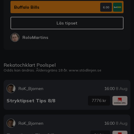
Buffalo Bills
6.00
Läs tipset
RoloMartins
Rekatochklart Poolspel
Odds kan ändras. Åldersgräns 18 år.
www.stödlinjen.se
RoK_Bjornen
16:00
8 Aug
Stryktipset Tips 8/8
7776 kr
RoK_Bjornen
16:00
8 Aug