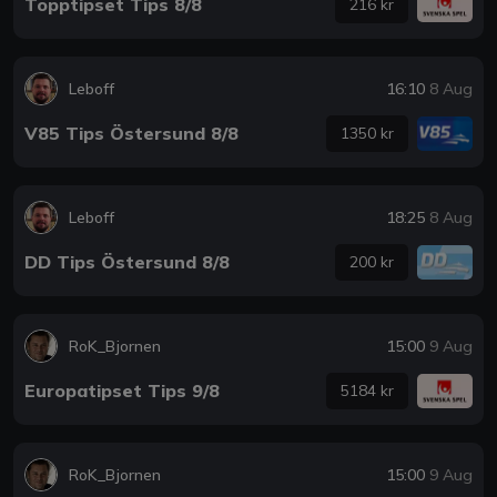
Topptipset Tips 8/8
216 kr
Leboff
16:10
8 Aug
V85 Tips Östersund 8/8
1350 kr
Leboff
18:25
8 Aug
DD Tips Östersund 8/8
200 kr
RoK_Bjornen
15:00
9 Aug
Europatipset Tips 9/8
5184 kr
RoK_Bjornen
15:00
9 Aug