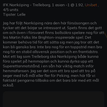
IFK Norrköping - Trelleborg, 1 asian -1 @ 1.92,
Unibet
,
4/5 units
Tipster: Lelle
Jag har följt Norrköping nära den här försäsongen och
tycker att det börjar se intressant ut. Spets finns det gott
om och även i försvaret finns bollsäkra spelare nog för att
lira Martin Falks lite Brighton-inspirerade spel. Det
kommer behöva tid för att sätta sig men jag tror att det
kan bli ganska bra. Inte bra nog för en toppstrid men bra
nog för en stabil allsvensk position och en framtidstro.
Mot ett lag som Trelleborg ska Norrköping både kunna
föra spelet på hemmaplan och kunna dyrka upp ett
Superettanmotstånd, i en sån här viktig match inför
hemmafansen. Jag ser det som ett bra spel att tro på
seger med två mål eller fler för Peking, men här får vi
faktiskt pengarna tillbaka om det bara blir med ett mål
också.