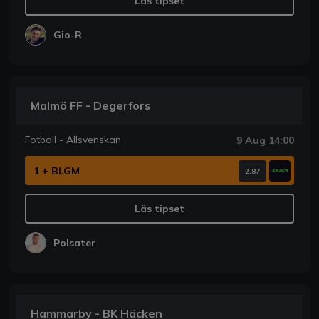
Läs tipset
Gio-R
Malmö FF - Degerfors
Fotboll - Allsvenskan
9 Aug 14:00
1 + BLGM
2.87
Läs tipset
Polsater
Hammarby - BK Häcken