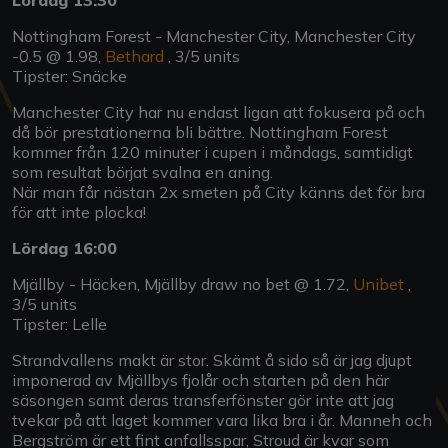
Nottingham Forest - Manchester City, Manchester City
-0.5 @ 1.98,
Bethard
, 3/5 units
Tipster: Snäcke
Manchester City har nu endast ligan att fokusera på och
då bör prestationerna bli bättre. Nottingham Forest
kommer från 120 minuter i cupen i måndags, samtidigt
som resultat börjat svalna en aning.
När man får nästan 2x smeten på City känns det för bra
för att inte plocka!
Lördag 16:00
Mjällby - Häcken, Mjällby draw no bet @ 1.72,
Unibet
,
3/5 units
Tipster: Lelle
Strandvallens makt är stor. Skämt å sido så är jag djupt
imponerad av Mjällbys fjolår och starten på den här
säsongen samt deras transferfönster gör inte att jag
tvekar på att laget kommer vara lika bra i år. Manneh och
Bergström är ett fint anfallsspar, Stroud är kvar som