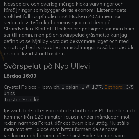
klasspelare och överlag många kloka värvningar och
försäljningar som bygger deras ekonomi. Listerlandets
stolthet föll i cupfinalen mot Häcken 2023 men har
sedan dess två raka hemmasegrar mot dem på
Strandvallen. Klart att Häcken är spetsigare om man bara
ser till namn, men på en svårspelad gräsmatta kan jag
definitivt se Mjällby vara det bekvämare laget och med
sin attityd och snabbhet i omställningarna så kan det bli
en rolig kvartsfinal för dem.
Svårspelat på Nya Ullevi
Lördag 16:00
Crystal Palace - Ipswic
h, 1 asian -1 @ 1.77,
Bethard
, 3/5
units
Tipster: Snäcke
Ipswich fortsätter vara rotade i botten av PL-tabellen och
kommer från 120 minuter i cupen under måndagen mot
redan nämnda Forest, där det även blev uttåg. Nu ställs
man mot ett Palace som hittat formen de senaste
veckorna, och hemma på Selhurst Park ska man vara