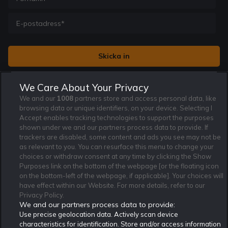
Jag vill få nyhetsbrev från Rekatochklart och jag är 18+. Regler
We Care About Your Privacy
och villkor gäller.
*
We and our
1008
partners store and access personal data, like
browsing data or unique identifiers, on your device. Selecting I
Accept enables tracking technologies to support the purposes
shown under we and our partners process data to provide. If
trackers are disabled, some content and ads you see may not be
as relevant to you. You can resurface this menu to change your
Affiliate Modell
Ansvarsfullt Spelande
Cookie Policy
choices or withdraw consent at any time by clicking the Show
Om Rekatochklart
F.A.Q
Användarvilkor
Purposes link on the bottom of the webpage [or the floating icon
on the bottom-left of the webpage, if applicable]. Your choices will
Kontakta oss
Nyhetsarkiv
Integritetspolicy
have effect within our Website. For more details, refer to our
Redaktionen
Tipsarkiv
Sportkalender
Privacy Policy.
We and our partners process data to provide:
Redaktionell policy
Rekatochklart shop
Use precise geolocation data. Actively scan device
characteristics for identification. Store and/or access information
Rekatochklart.com är Sveriges ledande betting-community. 2017 nominerades