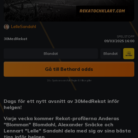
LelleSandahl
SPELSTOPP
30MedRekat
09/03/2025 16:00
Blandat
Blandat
Gå till Bethard odds
18+ Spela ansvarsfullt Regler & Villkor gäller
Dags för ett nytt avsnitt av 30MedRekat inför
helgen!
Varje vecka kommer Rekat-profilerna Anderas
"Blomman" Blomdahl, Alexander Snäcke och
Lennart "Lelle" Sandahl dela med sig av sina bästa
tips inför helgen.