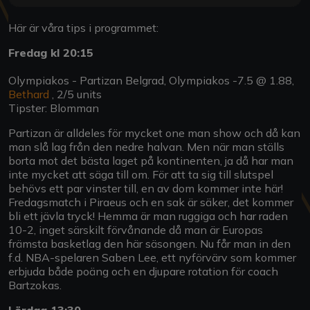
Här är våra tips i programmet:
Fredag kl 20:15
Olympiakos - Partizan Belgrad, Olympiakos -7.5 @ 1.88,
Bethard
, 2/5 units
Tipster: Blomman
Partizan är alldeles för mycket one man show och då kan
man slå lag från den nedre halvan. Men när man ställs
borta mot det bästa laget på kontinenten, ja då har man
inte mycket att säga till om. För att ta sig till slutspel
behövs ett par vinster till, en av dom kommer inte här!
Fredagsmatch i Piraeus och en sak är säker, det kommer
bli ett jävla tryck! Hemma är man ruggiga och har raden
10-2, inget särskilt förvånande då man är Europas
främsta basketlag den här säsongen. Nu får man in den
f.d. NBA-spelaren Saben Lee, ett nyförvärv som kommer
erbjuda både poäng och en djupare rotation för coach
Bartzokas.
Lördag 13:30