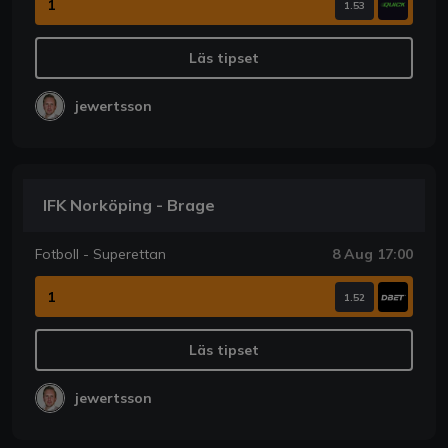
1
1.53
Läs tipset
jewertsson
IFK Norköping - Brage
Fotboll - Superettan
8 Aug 17:00
1
1.52
Läs tipset
jewertsson