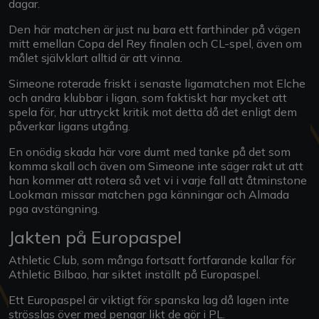
dagar.
Den här matchen är just nu bara ett farthinder på vägen
mitt emellan Copa del Rey finalen och CL-spel, även om
målet självklart alltid är att vinna.
Simeone roterade friskt i senaste ligamatchen mot Elche
och andra klubbar i ligan, som faktiskt har mycket att
spela för, har uttryckt kritik mot detta då det enligt dem
påverkar ligans utgång.
En onödig skada här vore dumt med tanke på det som
komma skall och även om Simeone inte säger rakt ut att
han kommer att rotera så vet vi i varje fall att åtminstone
Lookman missar matchen pga känningar och Almada
pga avstängning.
Jakten på Europaspel
Athletic Club, som många fortsatt fortfarande kallar för
Athletic Bilbao, har siktet inställt på Europaspel.
Ett Europaspel är viktigt för spanska lag då lagen inte
strösslas över med pengar likt de gör i PL.