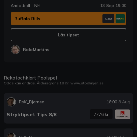
Amfotboll - NFL
13 Sep 19:00
Buffalo Bills
6.00
Läs tipset
RoloMartins
Rekatochklart Poolspel
Odds kan ändras. Åldersgräns 18 år.
www.stödlinjen.se
RoK_Bjornen
16:00
8 Aug
Stryktipset Tips 8/8
7776 kr