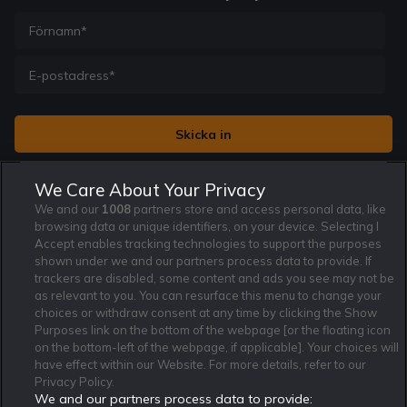
Jag vill få nyhetsbrev från Rekatochklart och jag är 18+. Regler
We Care About Your Privacy
och villkor gäller.
*
We and our
1008
partners store and access personal data, like
browsing data or unique identifiers, on your device. Selecting I
Accept enables tracking technologies to support the purposes
shown under we and our partners process data to provide. If
trackers are disabled, some content and ads you see may not be
as relevant to you. You can resurface this menu to change your
Affiliate Modell
Ansvarsfullt Spelande
Cookie Policy
choices or withdraw consent at any time by clicking the Show
Purposes link on the bottom of the webpage [or the floating icon
Om Rekatochklart
F.A.Q
Användarvilkor
on the bottom-left of the webpage, if applicable]. Your choices will
Kontakta oss
Nyhetsarkiv
Integritetspolicy
have effect within our Website. For more details, refer to our
Redaktionen
Tipsarkiv
Sportkalender
Privacy Policy.
We and our partners process data to provide:
Redaktionell policy
Rekatochklart shop