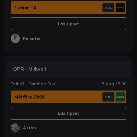
1 asian +0
2.25
Läs tipset
Polsater
QPR - Millwall
Fotboll - Carabao Cup
8 Aug 15:00
Mål före 29:00
1.83
Läs tipset
Aston