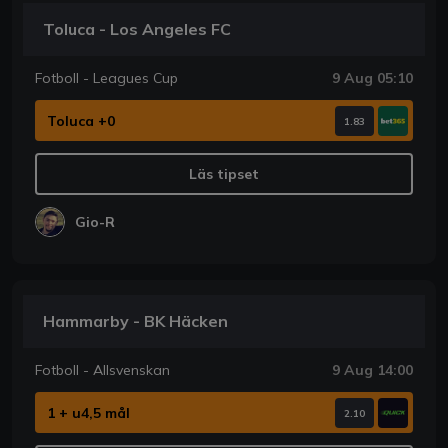
Toluca - Los Angeles FC
Fotboll - Leagues Cup
9 Aug 05:10
Toluca +0
1.83
Läs tipset
Gio-R
Hammarby - BK Häcken
Fotboll - Allsvenskan
9 Aug 14:00
1 + u4,5 mål
2.10