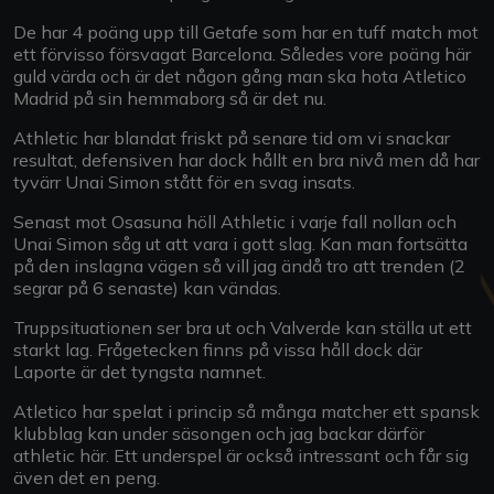
De har 4 poäng upp till Getafe som har en tuff match mot
ett förvisso försvagat Barcelona. Således vore poäng här
guld värda och är det någon gång man ska hota Atletico
Madrid på sin hemmaborg så är det nu.
Athletic har blandat friskt på senare tid om vi snackar
resultat, defensiven har dock hållt en bra nivå men då har
tyvärr Unai Simon stått för en svag insats.
Senast mot Osasuna höll Athletic i varje fall nollan och
Unai Simon såg ut att vara i gott slag. Kan man fortsätta
på den inslagna vägen så vill jag ändå tro att trenden (2
segrar på 6 senaste) kan vändas.
Truppsituationen ser bra ut och Valverde kan ställa ut ett
starkt lag. Frågetecken finns på vissa håll dock där
Laporte är det tyngsta namnet.
Atletico har spelat i princip så många matcher ett spansk
klubblag kan under säsongen och jag backar därför
athletic här. Ett underspel är också intressant och får sig
även det en peng.