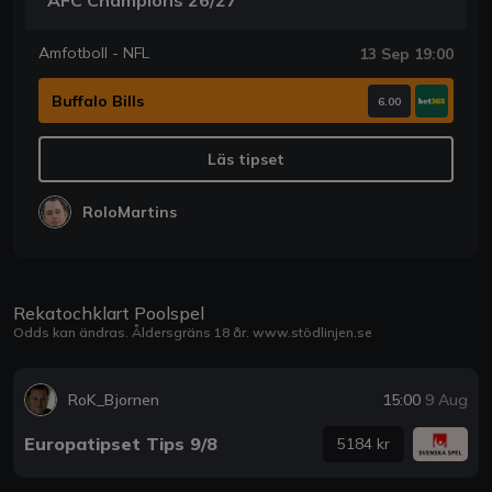
Amfotboll - NFL
13 Sep 19:00
Buffalo Bills
6.00
Läs tipset
RoloMartins
Rekatochklart Poolspel
Odds kan ändras. Åldersgräns 18 år.
www.stödlinjen.se
RoK_Bjornen
15:00
9 Aug
Europatipset Tips 9/8
5184 kr