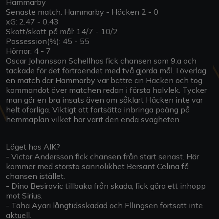
Hammarby
Senaste match: Hammarby - Häcken 2 - 0
xG: 2.47 - 0.43
Skott/skott på mål: 14/7 - 10/2
Possession(%): 45 - 55
Hörnor: 4 - 7
Oscar Johansson Schellhas fick chansen som 9:a och
tackade för det förtroendet med två gjorda mål. I överlag
en match där Hammarby var bättre än Häcken och tog
kommandot över matchen redan i första halvlek. Tycker
man gör en bra insats även om såklart Häcken inte var
helt ofarliga. Viktigt att fortsätta inbringa poäng på
hemmaplan vilket har varit den enda svagheten.
Läget hos AIK?
- Victor Andersson fick chansen från start senast. Här
kommer med största sannolikhet Bersant Celina få
chansen istället.
- Dino Besirovic tillbaka från skada, fick göra ett inhopp
mot Sirius.
- Taha Ayari långtidsskadad och Ellingsen fortsatt inte
aktuell.