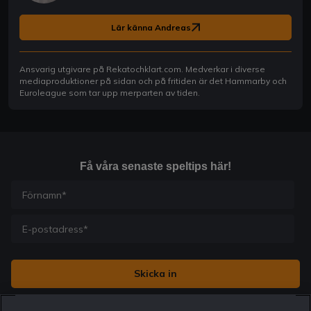
Lär känna Andreas
Ansvarig utgivare på Rekatochklart.com. Medverkar i diverse
mediaproduktioner på sidan och på fritiden är det Hammarby och
Euroleague som tar upp merparten av tiden.
Få våra senaste speltips här!
Jag vill få nyhetsbrev från Rekatochklart och jag är 18+. Regler