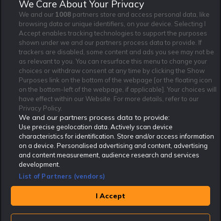
We Care About Your Privacy
och villkor gäller.
*
We and our
1008
partners store and access personal data, like
browsing data or unique identifiers, on your device. Selecting I
Accept enables tracking technologies to support the purposes
shown under we and our partners process data to provide. If
trackers are disabled, some content and ads you see may not be
as relevant to you. You can resurface this menu to change your
Affiliate Modell
Ansvarsfullt Spelande
Cookie Policy
choices or withdraw consent at any time by clicking the Show
Om Rekatochklart
F.A.Q
Användarvilkor
Purposes link on the bottom of the webpage [or the floating icon
on the bottom-left of the webpage, if applicable]. Your choices will
Kontakta oss
Nyhetsarkiv
Integritetspolicy
have effect within our Website. For more details, refer to our
Redaktionen
Tipsarkiv
Sportkalender
Privacy Policy.
We and our partners process data to provide:
Redaktionell policy
Rekatochklart shop
Use precise geolocation data. Actively scan device
characteristics for identification. Store and/or access information
Rekatochklart.com är Sveriges ledande betting-community. 2017 nominerades
on a device. Personalised advertising and content, advertising
Rekatochklart som en av världens bästa spelinformations-sajter på spelbranschens egen
Oscarsgala EGR Awards.
and content measurement, audience research and services
development.
Rekatochklart är oberoende och ej knutet till något specifikt spelbolag. Här hittar du
speltips, unika insättningsbonusar och erbjudanden från de största och mest seriösa
List of Partners (vendors)
spelbolagen. En spelbok, spelskola, information om skador och avstängningar samt vårt
populära klotterplank.
Har du några frågor är du välkommen att
kontakta oss
.
I Accept
Copyright © Rekatochklart.com 2008-2026 - Alla rättigheter reserverade.