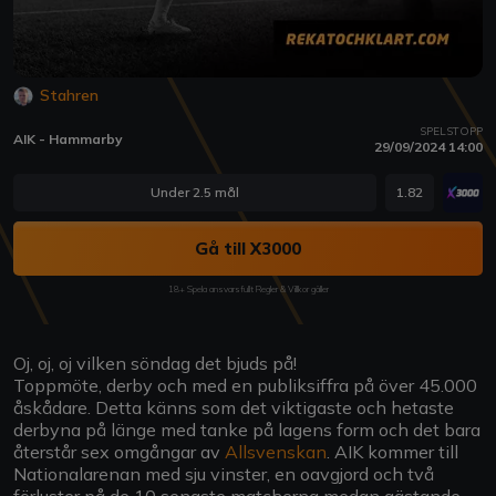
Stahren
SPELSTOPP
AIK - Hammarby
29/09/2024 14:00
Under 2.5 mål
1.82
Gå till X3000
18+ Spela ansvarsfullt Regler & Villkor gäller
Oj, oj, oj vilken söndag det bjuds på!
Toppmöte, derby och med en publiksiffra på över 45.000
åskådare. Detta känns som det viktigaste och hetaste
derbyna på länge med tanke på lagens form och det bara
återstår sex omgångar av
Allsvenskan
. AIK kommer till
Nationalarenan med sju vinster, en oavgjord och två
förluster på de 10 senaste matcherna medan gästande