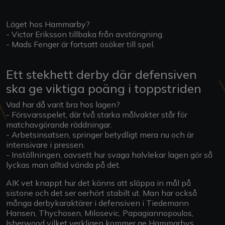
Läget hos Hammarby?
- Victor Eriksson tillbaka från avstängning.
- Mads Fenger är fortsatt osäker till spel.
Ett stekhett derby där defensiven
ska ge viktiga poäng i toppstriden
Vad har då varit bra hos lagen?
- Försvarsspelet, där två starka målvakter står för
matchavgörande räddningar.
- Arbetsinsatsen, springer betydligt mera nu och är
intensivare i pressen.
- Inställningen, oavsett hur svaga halvlekar lagen gör så
lyckas man alltid vända på det.
AIK vet knappt hur det känns att släppa in mål på
sistone och det ser oerhört stabilt ut. Man har också
många derbykaraktärer i defensiven i Tiedemann
Hansen, Thychosen, Milosevic, Papagiannopoulos,
Isherwood vilket verkligen kommer ge Hammarbys