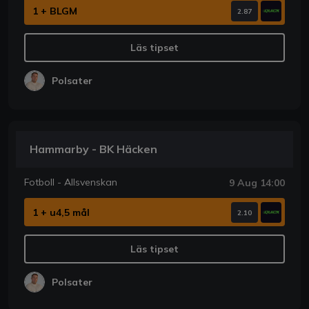
1 + BLGM
2.87
Läs tipset
Polsater
Hammarby - BK Häcken
Fotboll - Allsvenskan
9 Aug 14:00
1 + u4,5 mål
2.10
Läs tipset
Polsater