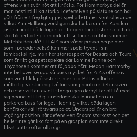
offensiv en svår nöt att knäcka. För Hammarbys del är
man nästintill lika starka i defensiven på sistone och har
gått från ett frejdigt öppet spel till ett mer kontrollerande
vilket Kim Hellberg verkligen ska ha beröm för. Känslan
just nu är att båda lagen är i toppen för att stanna och det
ska bli oerhört spännande att se lagen drabba samman.
Matchbilden då? Ett AIK som vågar pressa högre men
som i perioder också kommer spela tryggt i sin
fembackslinje, man har stor respekt för Besara och Toure
som är riktiga spetsspelare där Lamine Fanne och
Thychosen kommer att få jobba hårt. Medan Hammarby
inte behöver se upp så pass mycket för AIK:s offensiv
som varit blek på sistone, men där Pittas alltid är
målfarlig. Väntar mig två lag som prioriterar defensiven
och inser vikten av att stänga igen derbyt för att få med
sig poäng, ett tidigt underläge skulle innebära en
parkerad buss för laget i ledning vilket båda lagen
behärskar väl i försvarsspelet. Underspel är en bra
utgångsposition när defensiven är som starkast och det
heller inte går lika fort på en gräsplan som inte direkt
blivit bättre efter allt regn.