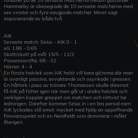
Hammarby är obesegrade de 10 senaste matcherna med
sex vinster och fyra oavgjorda matcher. Minst sagt
imponerande av båda två.
AIK
Senaste match: Sirius - AIK 0 - 1
xG: 1.86 - 0.65
Skott/skott på mål: 15/5 - 11/2
Possession(%): 68 - 32
Hörnor: 4 - 4
En första halvlek som AIK helst vill bara glömma där man
är ovanligt passiva, avvaktande och osynkade i pressen.
En hårtork i paus av tränare Thomassen skulle däremot
få AIK på fötter igen när man går ut i andra halvlek och
verkligen kopplar greppet om matchen och rättvist tar
ledningen. Därefter kommer Sirius in i en bra period men
AIK lyckades stå emot, mycket med hjälp av uppoffrande
försvarsspelet och en Nordfeldt som dominerar i målet
återigen.