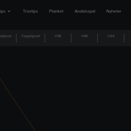
ips
Travtips
Planket
Andelsspel
Nyheter
atipset
Topptipset
V85
V86
V64