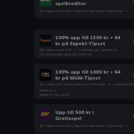
spelkrediter
18+ Spela ansvarsfullt |
Regler & villkor
gäller | Nya kunder
100% upp till 1500 kr + 64
kr på Expekt-Tipset
18+ Spela ansvarsfullt
|
stodlinjen.se
|
spelpaus.se
Läs fullständiga regler och villkor här
100% upp till 1000 kr + 64
kr på MGM-Tipset
18+. Gäller nya spelare vid första insättningen
|
stodlinjen.se
|
spelpaus.se
Regler & villkor gäller
Upp till 500 kr i
Gratisspel
18+ Spela ansvarsfullt |
Regler & villkor
gäller | Nya kunder