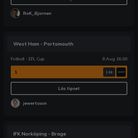
RoK_Bjornen
West Ham - Portsmouth
Fotboll - EFL Cup
8 Aug 16:00
1
1.53
Läs tipset
jewertsson
IFK Norköping - Brage