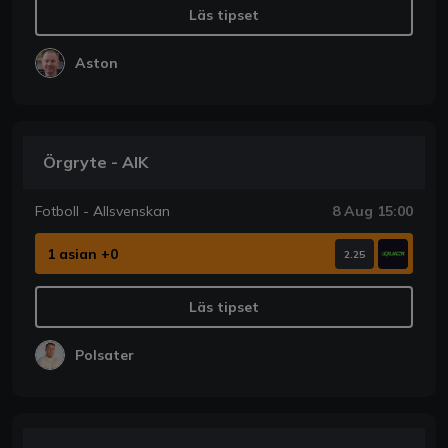
Läs tipset
Aston
Örgryte - AIK
Fotboll - Allsvenskan
8 Aug 15:00
1 asian +0
2.25
Läs tipset
Polsater