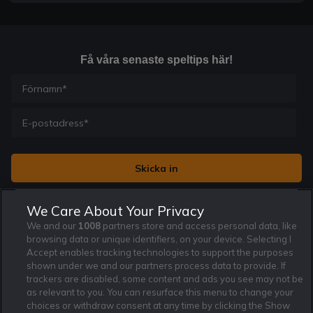
Få våra senaste speltips här!
Jag vill få nyhetsbrev från Rekatochklart och jag är 18+. Regler
We Care About Your Privacy
och villkor gäller.
*
We and our
1008
partners store and access personal data, like
browsing data or unique identifiers, on your device. Selecting I
Accept enables tracking technologies to support the purposes
shown under we and our partners process data to provide. If
trackers are disabled, some content and ads you see may not be
as relevant to you. You can resurface this menu to change your
Affiliate Modell
Ansvarsfullt Spelande
Cookie Policy
choices or withdraw consent at any time by clicking the Show