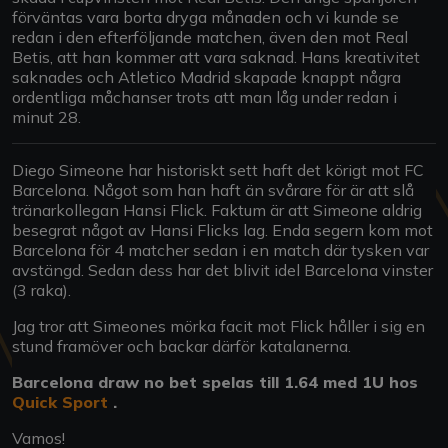
förväntas vara borta dryga månaden och vi kunde se
redan i den efterföljande matchen, även den mot Real
Betis, att han kommer att vara saknad. Hans kreativitet
saknades och Atletico Madrid skapade knappt några
ordentliga måchanser trots att man låg under redan i
minut 28.
Diego Simeone har historiskt sett haft det körigt mot FC
Barcelona. Något som han haft än svårare för är att slå
tränarkollegan Hansi Flick. Faktum är att Simeone aldrig
besegrat något av Hansi Flicks lag. Enda segern kom mot
Barcelona för 4 matcher sedan i en match där tysken var
avstängd. Sedan dess har det blivit idel Barcelona vinster
(3 raka).
Jag tror att Simeones mörka facit mot Flick håller i sig en
stund framöver och backar därför katalanerna.
Barcelona draw no bet spelas till 1.64 med 1U hos
Quick Sport
.
Vamos!