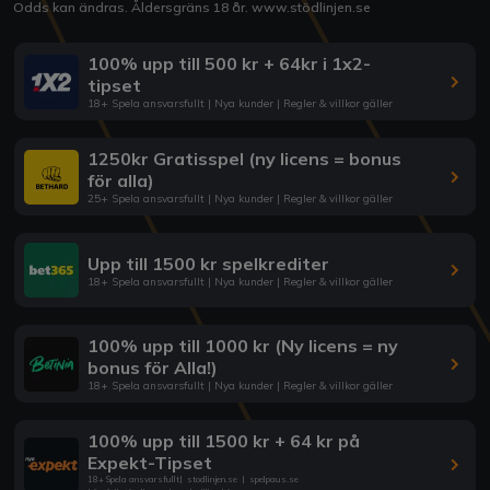
Odds kan ändras. Åldersgräns 18 år.
www.stödlinjen.se
100% upp till 500 kr + 64kr i 1x2-
tipset
18+ Spela ansvarsfullt | Nya kunder | Regler & villkor gäller
1250kr Gratisspel (ny licens = bonus
för alla)
25+ Spela ansvarsfullt | Nya kunder | Regler & villkor gäller
Upp till 1500 kr spelkrediter
18+ Spela ansvarsfullt | Nya kunder | Regler & villkor gäller
100% upp till 1000 kr (Ny licens = ny
bonus för Alla!)
18+ Spela ansvarsfullt | Nya kunder | Regler & villkor gäller
100% upp till 1500 kr + 64 kr på
Expekt-Tipset
18+ Spela ansvarsfullt
|
stodlinjen.se
|
spelpaus.se