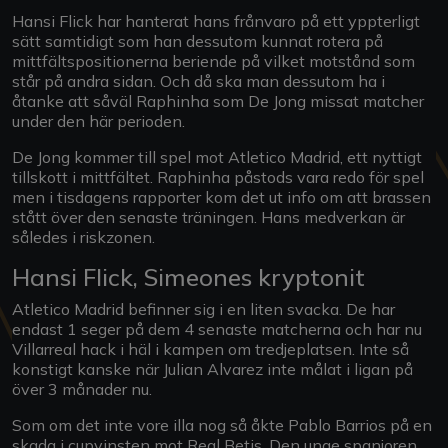
Hansi Flick har hanterat hans frånvaro på ett yppterligt
sätt samtidigt som han dessutom kunnat rotera på
mittfältspositionerna beriende på vilket motstånd som
står på andra sidan. Och då ska man dessutom ha i
åtanke att såväl Raphinha som De Jong missat matcher
under den här perioden.
De Jong kommer till spel mot Atletico Madrid, ett nyttigt
tillskott i mittfältet. Raphinha påstods vara redo för spel
men i tisdagens rapporter kom det ut info om att brassen
stått över den senaste träningen. Hans medverkan är
således i riskzonen.
Hansi Flick, Simeones kryptonit
Atletico Madrid befinner sig i en liten svacka. De har
endast 1 seger på dem 4 senaste matcherna och har nu
Villarreal hack i häl i kampen om tredjeplatsen. Inte så
konstigt kanske när Julian Alvarez inte målat i ligan på
över 3 månader nu.
Som om det inte vore illa nog så åkte Pablo Barrios på en
skada i cupvinsten mot Real Betis. Den unge spanjoren