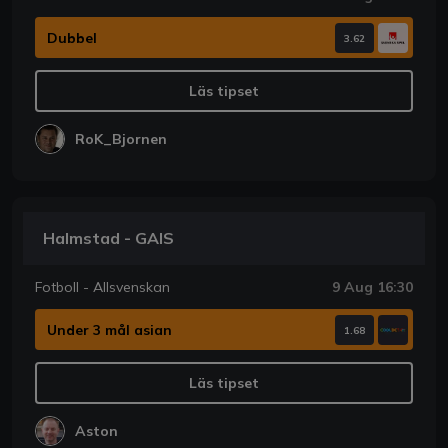
Dubbel
3.62
Läs tipset
RoK_Bjornen
Halmstad - GAIS
Fotboll - Allsvenskan
9 Aug 16:30
Under 3 mål asian
1.68
Läs tipset
Aston