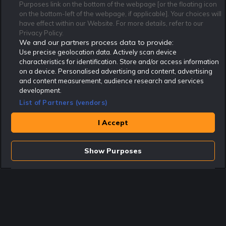
Purposes link on the bottom of the webpage [or the floating icon
Om Rekatochklart
F.A.Q
Användarvilkor
on the bottom-left of the webpage, if applicable]. Your choices will
Kontakta oss
Nyhetsarkiv
Integritetspolicy
have effect within our Website. For more details, refer to our
Redaktionen
Tipsarkiv
Sportkalender
Privacy Policy.
We and our partners process data to provide:
Redaktionell policy
Rekatochklart shop
Use precise geolocation data. Actively scan device
characteristics for identification. Store and/or access information
Rekatochklart.com är Sveriges ledande betting-community. 2017 nominerades
on a device. Personalised advertising and content, advertising
Rekatochklart som en av världens bästa spelinformations-sajter på spelbranschens egen
Oscarsgala EGR Awards.
and content measurement, audience research and services
development.
Rekatochklart är oberoende och ej knutet till något specifikt spelbolag. Här hittar du
speltips, unika insättningsbonusar och erbjudanden från de största och mest seriösa
List of Partners (vendors)
spelbolagen. En spelbok, spelskola, information om skador och avstängningar samt vårt
populära klotterplank.
Har du några frågor är du välkommen att
kontakta oss
.
I Accept
Copyright © Rekatochklart.com 2008-2026 - Alla rättigheter reserverade.
Show Purposes
Spela ansvarsfullt. Åldersgränsen för spel är 18+ Har ditt spelande blivit ett
problem? Kontakta stödlinjen på 020-81 91 00. Odds kan ändras. Alla odds var
korrekta vid den tidpunkt de publicerades. Spel utan konto innebär att man
använder e-legitimation för registrering. Delar av innehållet på sajten är
kommersiellt innehåll.