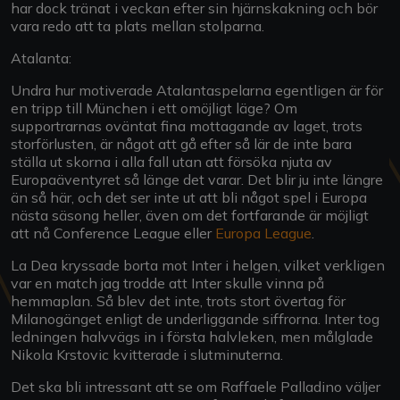
har dock tränat i veckan efter sin hjärnskakning och bör
vara redo att ta plats mellan stolparna.
Atalanta:
Undra hur motiverade Atalantaspelarna egentligen är för
en tripp till München i ett omöjligt läge? Om
supportrarnas oväntat fina mottagande av laget, trots
storförlusten, är något att gå efter så lär de inte bara
ställa ut skorna i alla fall utan att försöka njuta av
Europaäventyret så länge det varar. Det blir ju inte längre
än så här, och det ser inte ut att bli något spel i Europa
nästa säsong heller, även om det fortfarande är möjligt
att nå Conference League eller
Europa League
.
La Dea kryssade borta mot Inter i helgen, vilket verkligen
var en match jag trodde att Inter skulle vinna på
hemmaplan. Så blev det inte, trots stort övertag för
Milanogänget enligt de underliggande siffrorna. Inter tog
ledningen halvvägs in i första halvleken, men målglade
Nikola Krstovic kvitterade i slutminuterna.
Det ska bli intressant att se om Raffaele Palladino väljer