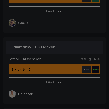
Läs tipset
Gio-R
Hammarby - BK Häcken
Fotboll - Allsvenskan
9 Aug 14:00
1 + u4,5 mål
2.10
Läs tipset
Polsater