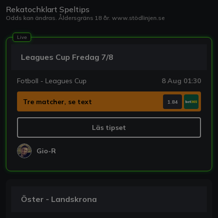
Rekatochklart Speltips
Odds kan ändras. Åldersgräns 18 år.
www.stödlinjen.se
Live
Leagues Cup Fredag 7/8
Fotboll - Leagues Cup
8 Aug 01:30
Tre matcher, se text
1.84
Läs tipset
Gio-R
Öster - Landskrona