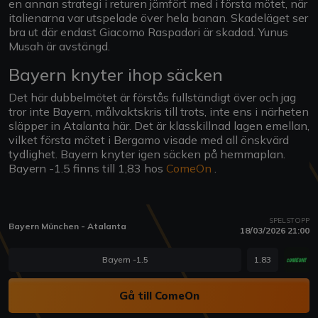
en annan strategi i returen jämfört med i första mötet, när
italienarna var utspelade över hela banan. Skadeläget ser
bra ut där endast Giacomo Raspadori är skadad. Yunus
Musah är avstängd.
Bayern knyter ihop säcken
Det här dubbelmötet är förstås fullständigt över och jag
tror inte Bayern, målvaktskris till trots, inte ens i närheten
släpper in Atalanta här. Det är klasskillnad lagen emellan,
vilket första mötet i Bergamo visade med all önskvärd
tydlighet. Bayern knyter igen säcken på hemmaplan.
Bayern -1.5 finns till 1,83 hos
ComeOn
.
SPELSTOPP
Bayern München - Atalanta
18/03/2026 21:00
Bayern -1.5
1.83
Gå till ComeOn