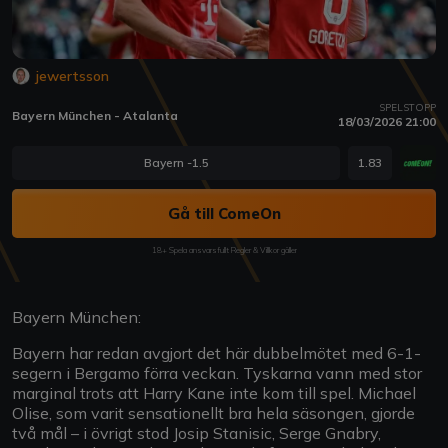
jewertsson
SPELSTOPP
Bayern München - Atalanta
18/03/2026 21:00
Bayern -1.5
1.83
Gå till ComeOn
18+ Spela ansvarsfullt Regler & Villkor gäller
Bayern München:
Bayern har redan avgjort det här dubbelmötet med 6-1-
segern i Bergamo förra veckan. Tyskarna vann med stor
marginal trots att Harry Kane inte kom till spel. Michael
Olise, som varit sensationellt bra hela säsongen, gjorde
två mål – i övrigt stod Josip Stanisic, Serge Gnabry,