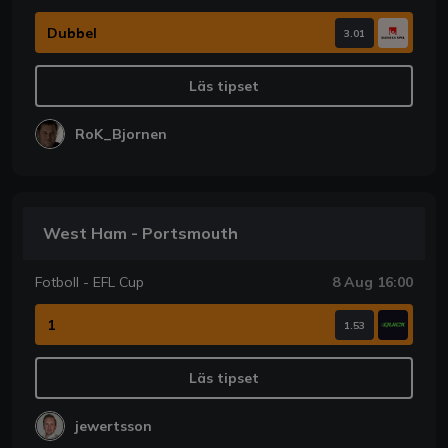
Dubbel
3.01
Läs tipset
RoK_Bjornen
West Ham - Portsmouth
Fotboll - EFL Cup
8 Aug 16:00
1
1.53
Läs tipset
jewertsson