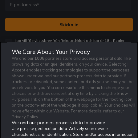
Jag vill få nyhetsbrev från Rekatochklart och jag är 18+. Regler
och villkor gäller.
*
We Care About Your Privacy
We and our
1008
partners store and access personal data, like
browsing data or unique identifiers, on your device. Selecting I
Accept enables tracking technologies to support the purposes
shown under we and our partners process data to provide. If
trackers are disabled, some content and ads you see may not be
Affiliate Modell
Ansvarsfullt Spelande
Cookie Policy
as relevant to you. You can resurface this menu to change your
Om Rekatochklart
F.A.Q
Användarvilkor
choices or withdraw consent at any time by clicking the Show
Purposes link on the bottom of the webpage [or the floating icon
Kontakta oss
Nyhetsarkiv
Integritetspolicy
on the bottom-left of the webpage, if applicable]. Your choices will
Redaktionen
Tipsarkiv
Sportkalender
have effect within our Website. For more details, refer to our
Privacy Policy.
Redaktionell policy
Rekatochklart shop
We and our partners process data to provide:
Use precise geolocation data. Actively scan device
Rekatochklart.com är Sveriges ledande betting-community. 2017 nominerades
Rekatochklart som en av världens bästa spelinformations-sajter på spelbranschens egen
characteristics for identification. Store and/or access information
Oscarsgala EGR Awards.