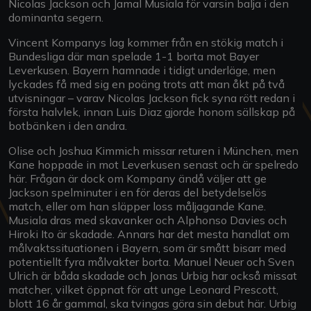
Nicolas Jackson och Jamal Musiala för varsin balja i den
dominanta segern.
Vincent Kompanys lag kommer från en stökig match i
Bundesliga där man spelade 1-1 borta mot Bayer
Leverkusen. Bayern hamnade i tidigt underläge, men
lyckades få med sig en poäng trots att man åkt på två
utvisningar – varav Nicolas Jackson fick syna rött redan i
första halvlek, innan Luis Diaz gjorde honom sällskap på
botbänken i den andra.
Olise och Joshua Kimmich missar returen i München, men
Kane hoppade in mot Leverkusen senast och är spelredo
här. Frågan är dock om Kompany ändå väljer att ge
Jackson spelminuter i en för deras del betydelselös
match, eller om han släpper loss måljagande Kane.
Musiala dras med skavanker och Alphonso Davies och
Hiroki Ito är skadade. Annars har det mesta handlat om
målvaktssituationen i Bayern, som är smått bisarr med
potentiellt fyra målvakter borta. Manuel Neuer och Sven
Ulrich är båda skadade och Jonas Urbig har också missat
matcher, vilket öppnat för att unge Leonard Prescott,
blott 16 år gammal, ska tvingas göra sin debut här. Urbig