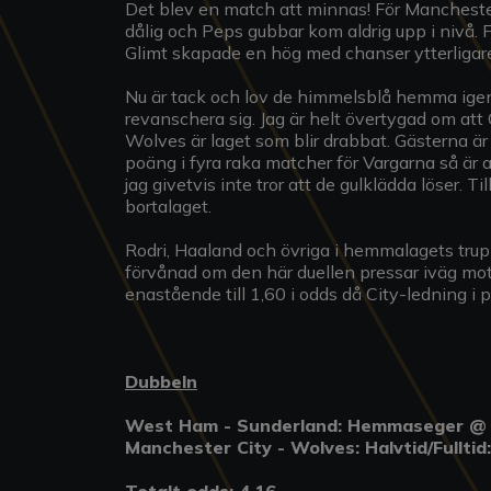
Det blev en match att minnas! För Manchester
dålig och Peps gubbar kom aldrig upp i nivå. 
Glimt skapade en hög med chanser ytterligare
Nu är tack och lov de himmelsblå hemma igen 
revanschera sig. Jag är helt övertygad om at
Wolves är laget som blir drabbat. Gästerna är 
poäng i fyra raka matcher för Vargarna så är
jag givetvis inte tror att de gulklädda löser. T
bortalaget.
Rodri, Haaland och övriga i hemmalagets trupp
förvånad om den här duellen pressar iväg mot r
enastående till 1,60 i odds då City-ledning i p
Dubbeln
West Ham - Sunderland: Hemmaseger @ 
Manchester City - Wolves: Halvtid/Fulltid