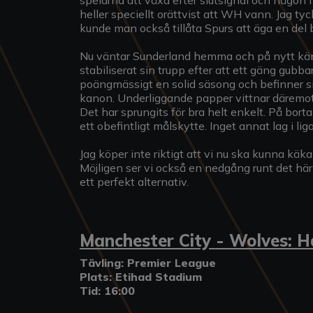
spelarna att växa efter slutsignal och någon f
heller speciellt orättvist att WH vann. Jag ty
kunde man också tillåta Spurs att äga en del b
Nu väntar Sunderland hemma och på nytt kän
stabiliserat sin trupp efter att ett gäng gub
poängmässigt en solid säsong och befinner si
kanon. Underliggande papper vittnar däremot 
Det har sprungits för bra helt enkelt. På bor
ett obefintligt målskytte. Inget annat lag i li
Jag köper inte riktigt att vi nu ska kunna käka 
Möjligen ser vi också en nedgång runt det hä
ett perfekt alternativ.
Manchester City - Wolves: Hal
Tävling: Premier League
Plats: Etihad Stadium
Tid: 16:00