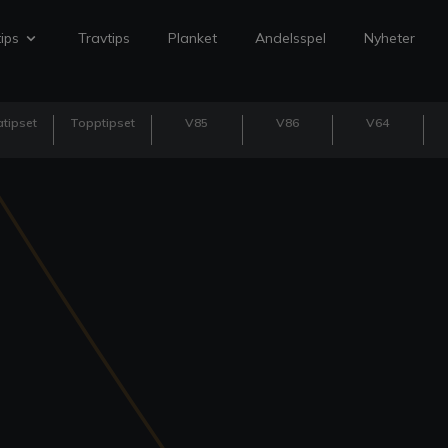
ips
Travtips
Planket
Andelsspel
Nyheter
tipset
Topptipset
V85
V86
V64