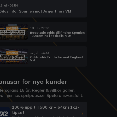
19 Jul - 08:54
Odds inför Spanien mot Argentina i VM
18 Jul - 22:30
Boostade odds till finalen Spanien
- Argentina i Fotbolls-VM!
17 Jul - 16:33
Odds inför Frankrike mot England i
VM
onusar för nya kunder
ersgräns 18 år. Regler & villkor gäller.
dlinjen.se
.
spelpaus.se
. Spela ansvarsfullt.
100% upp till 500 kr + 64kr i 1x2-
tipset