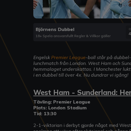
Björnens Dubbel
O
4
18+ Spela ansvarsfullt Regler & Villkor gäller
Engelsk
Premier League
-boll står på dubbe
lunchmatch från London. West Ham och Sunde
hemmalaget underskattas. I Manchester luktar
i en dubbel till över 4x. Nu dundrar vi igång!
West Ham - Sunderland: He
Tävling: Premier League
Plats: London Stadium
Tid: 13:30
2-1-viktorian i derbyt gjorde något med We