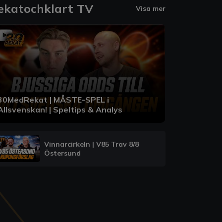
ekatochklart TV
Visa mer
30MedRekat | MÅSTE-SPEL i
Allsvenskan! | Speltips & Analys
Vinnarcirkeln | V85 Trav 8/8
Östersund