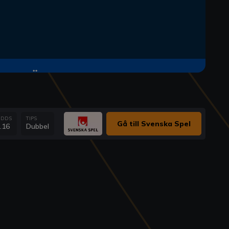
DDS
TIPS
Gå till Svenska Spel
.16
Dubbel