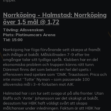
Norrköping - Halmstad: Norrköping
över 1,5 mål @ 1,72
Tävling: Allsvenskan
Plats: Platinumcars Arena
Tid: 15:00
Norrköping har föga förvånande sett skarpa ut framåt
och ihåliga ut bakåt. Målskillnaden 7-9 efter tre
omgångar talar sitt tydliga språk. Klubben har en del
ekonomiska problem och truppen känns rätt tunn.
Däremot finns det som bekant en hel del spets i
offensiven med spelare som “DMK, Traustason, Prica och
inte minst “Totte” Nyman – som passerade 100
allsvenska mål i 3-4-förlusten mot AIK.
Halmstad har i sin tur sett svaga ut på alla fronter. Utan
Baffo och “Ante” Johansson ser det skakigt ut bakåt,
dessutom har HBK haft väldigt svårt att skapa
målchanser under inledningen. Faktum är att HBK har