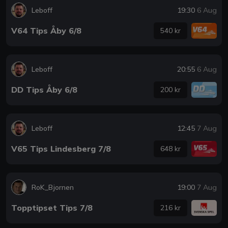
Leboff
19:30
6 Aug
V64 Tips Åby 6/8
540 kr
Leboff
20:55
6 Aug
DD Tips Åby 6/8
200 kr
Leboff
12:45
7 Aug
V65 Tips Lindesberg 7/8
648 kr
RoK_Bjornen
19:00
7 Aug
Topptipset Tips 7/8
216 kr