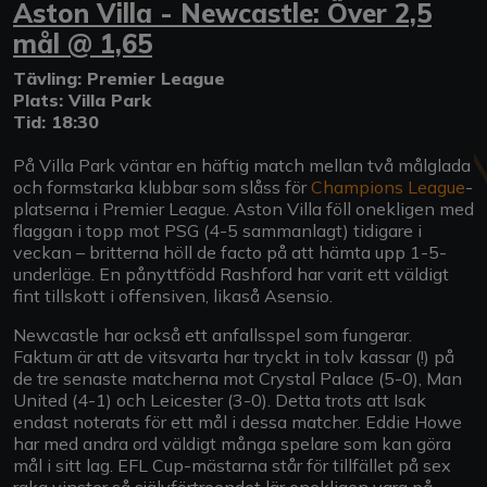
Aston Villa - Newcastle: Över 2,5
mål @ 1,65
Tävling: Premier League
Plats: Villa Park
Tid: 18:30
På Villa Park väntar en häftig match mellan två målglada
och formstarka klubbar som slåss för
Champions League
-
platserna i Premier League. Aston Villa föll onekligen med
flaggan i topp mot PSG (4-5 sammanlagt) tidigare i
veckan – britterna höll de facto på att hämta upp 1-5-
underläge. En pånyttfödd Rashford har varit ett väldigt
fint tillskott i offensiven, likaså Asensio.
Newcastle har också ett anfallsspel som fungerar.
Faktum är att de vitsvarta har tryckt in tolv kassar (!) på
de tre senaste matcherna mot Crystal Palace (5-0), Man
United (4-1) och Leicester (3-0). Detta trots att Isak
endast noterats för ett mål i dessa matcher. Eddie Howe
har med andra ord väldigt många spelare som kan göra
mål i sitt lag. EFL Cup-mästarna står för tillfället på sex
raka vinster så självförtroendet lär onekligen vara på