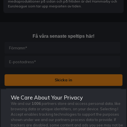
mediaproduktioner på sidan och på fritiden är det Hammarby och
Euroleague som tar upp merparten av tiden.
Få våra senaste speltips här!
Jag vill få nyhetsbrev från Rekatochklart och jag är 18+. Regler
We Care About Your Privacy
och villkor gäller.
*
We and our
1006
partners store and access personal data, like
browsing data or unique identifiers, on your device. Selecting I
Accept enables tracking technologies to support the purposes
shown under we and our partners process data to provide. If
trackers are disabled, some content and ads you see may not be