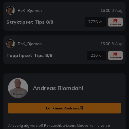
RoK_Bjornen
16:00
8 Aug
Stryktipset Tips 8/8
7776 kr
RoK_Bjornen
16:00
8 Aug
Topptipset Tips 8/8
216 kr
Andreas Blomdahl
Lär känna Andreas
Ansvarig utgivare på Rekatochklart.com. Medverkar i diverse