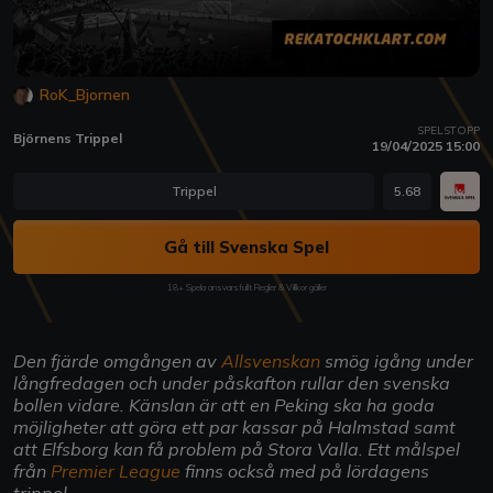
RoK_Bjornen
SPELSTOPP
Björnens Trippel
19/04/2025 15:00
Trippel
5.68
Gå till Svenska Spel
18+ Spela ansvarsfullt Regler & Villkor gäller
Den fjärde omgången av
Allsvenskan
smög igång under
långfredagen och under påskafton rullar den svenska
bollen vidare. Känslan är att en Peking ska ha goda
möjligheter att göra ett par kassar på Halmstad samt
att Elfsborg kan få problem på Stora Valla. Ett målspel
från
Premier League
finns också med på lördagens
trippel.