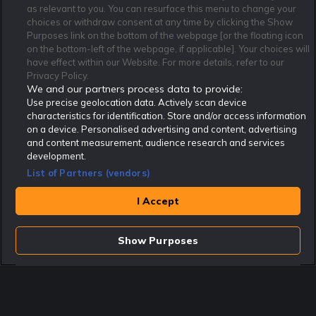
as relevant to you. You can resurface this menu to change your
Affiliate Modell
Ansvarsfullt Spelande
Cookie Policy
choices or withdraw consent at any time by clicking the Show
Om Rekatochklart
F.A.Q
Användarvilkor
Purposes link on the bottom of the webpage [or the floating icon
on the bottom-left of the webpage, if applicable]. Your choices will
Kontakta oss
Nyhetsarkiv
Integritetspolicy
have effect within our Website. For more details, refer to our
Redaktionen
Tipsarkiv
Sportkalender
Privacy Policy.
We and our partners process data to provide:
Redaktionell policy
Rekatochklart shop
Use precise geolocation data. Actively scan device
characteristics for identification. Store and/or access information
Rekatochklart.com är Sveriges ledande betting-community. 2017 nominerades
on a device. Personalised advertising and content, advertising
Rekatochklart som en av världens bästa spelinformations-sajter på spelbranschens egen
Oscarsgala EGR Awards.
and content measurement, audience research and services
development.
Rekatochklart är oberoende och ej knutet till något specifikt spelbolag. Här hittar du
speltips, unika insättningsbonusar och erbjudanden från de största och mest seriösa
List of Partners (vendors)
spelbolagen. En spelbok, spelskola, information om skador och avstängningar samt vårt
populära klotterplank.
Har du några frågor är du välkommen att
kontakta oss
.
I Accept
Copyright © Rekatochklart.com 2008-2026 - Alla rättigheter reserverade.
Show Purposes
Spela ansvarsfullt. Åldersgränsen för spel är 18+ Har ditt spelande blivit ett
problem? Kontakta stödlinjen på 020-81 91 00. Odds kan ändras. Alla odds var
korrekta vid den tidpunkt de publicerades. Spel utan konto innebär att man
använder e-legitimation för registrering. Delar av innehållet på sajten är
kommersiellt innehåll.