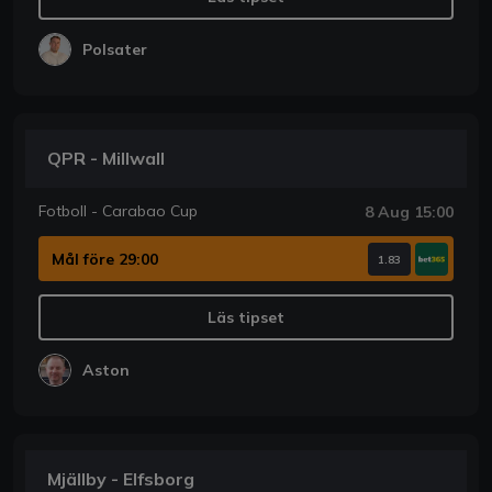
Polsater
QPR - Millwall
Fotboll - Carabao Cup
8 Aug 15:00
Mål före 29:00
1.83
Läs tipset
Aston
Mjällby - Elfsborg