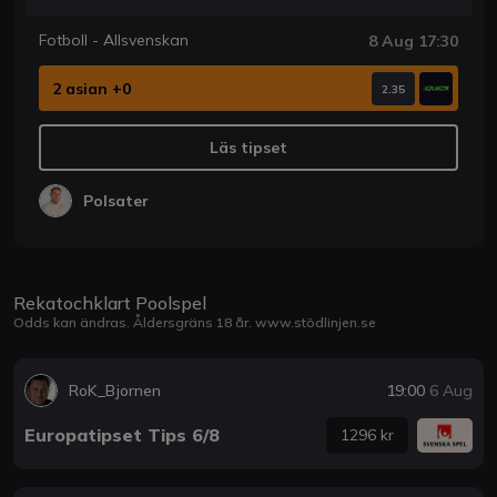
Fotboll - Allsvenskan
8 Aug 17:30
2 asian +0
2.35
Läs tipset
Polsater
Rekatochklart Poolspel
Odds kan ändras. Åldersgräns 18 år.
www.stödlinjen.se
RoK_Bjornen
19:00
6 Aug
Europatipset Tips 6/8
1296 kr