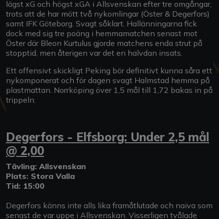
lägst xG och högst xGA i Allsvenskan efter tre omgångar,
trots att de har mött två nykomlingar (Öster & Degerfors)
samt IFK Göteborg. Svagt såklart. Hallänningarna fick
dock med sig tre poäng i hemmamatchen senast mot
Öster där Bleon Kurtulus gjorde matchens enda strut på
stopptid, men återigen var det en halvdan insats.
Ett offensivt skickligt Peking bör definitivt kunna såra ett
nykomponerat och för dagen svagt Halmstad hemma på
plastmattan. Norrköping över 1,5 mål till 1,72 bakas in på
trippeln.
Degerfors - Elfsborg: Under 2,5 mål
@ 2,00
Tävling: Allsvenskan
Plats: Stora Valla
Tid: 15:00
Degerfors känns inte alls lika framåtlutade och naiva som
senast de var uppe i Allsvenskan. Visserligen tvålade