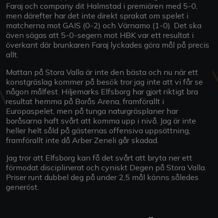
Faraj och company dit Halmstad i premiären med 5-0,
men därefter har det inte direkt sprakat om spelet i
matcherna mot GAIS (0-2) och Värnamo (1-0). Det ska
även sägas att 5-0-segern mot HBK var ett resultat i
överkant där brunkaren Faraj lyckades göra mål på precis
allt.
Mattan på Stora Valla är inte den bästa och nu när ett
konstgräslag kommer på besök tror jag inte att vi får se
någon målfest. Hiljemarks Elfsborg har gjort riktigt bra
resultat hemma på Borås Arena, framförallt i
Europaspelet, men på tunga naturgräsplaner har
boråsarna haft svårt att komma upp i nivå. Jag är inte
heller helt såld på gästernas offensiva uppsättning,
framförallt inte då Arber Zeneli går skadad.
Jag tror att Elfsborg kan få det svårt att bryta ner ett
förmodat disciplinerat och cyniskt Degen på Stora Valla.
Priser runt dubbel deg på under 2,5 mål känns således
generöst.