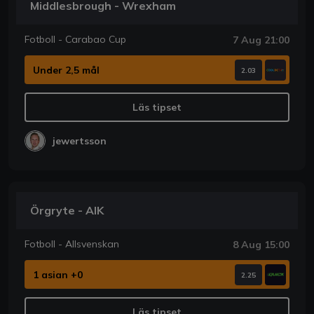
Middlesbrough - Wrexham
Fotboll - Carabao Cup
7 Aug 21:00
Under 2,5 mål
2.03
Läs tipset
jewertsson
Örgryte - AIK
Fotboll - Allsvenskan
8 Aug 15:00
1 asian +0
2.25
Läs tipset