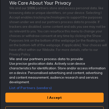
Jag vill få nyhetsbrev från Rekatochklart och jag är 18+. Regler
We Care About Your Privacy
och villkor gäller.
*
We and our
1006
partners store and access personal data, like
browsing data or unique identifiers, on your device. Selecting I
Accept enables tracking technologies to support the purposes
shown under we and our partners process data to provide. If
trackers are disabled, some content and ads you see may not be
as relevant to you. You can resurface this menu to change your
Affiliate Modell
Ansvarsfullt Spelande
Cookie Policy
choices or withdraw consent at any time by clicking the Show
Om Rekatochklart
F.A.Q
Användarvilkor
Purposes link on the bottom of the webpage [or the floating icon
on the bottom-left of the webpage, if applicable]. Your choices will
Kontakta oss
Nyhetsarkiv
Integritetspolicy
have effect within our Website. For more details, refer to our
Redaktionen
Tipsarkiv
Sportkalender
Privacy Policy.
We and our partners process data to provide:
Redaktionell policy
Rekatochklart shop
Use precise geolocation data. Actively scan device
characteristics for identification. Store and/or access information
Rekatochklart.com är Sveriges ledande betting-community. 2017 nominerades
on a device. Personalised advertising and content, advertising
Rekatochklart som en av världens bästa spelinformations-sajter på spelbranschens egen
Oscarsgala EGR Awards.
and content measurement, audience research and services
development.
Rekatochklart är oberoende och ej knutet till något specifikt spelbolag. Här hittar du
speltips, unika insättningsbonusar och erbjudanden från de största och mest seriösa
List of Partners (vendors)
spelbolagen. En spelbok, spelskola, information om skador och avstängningar samt vårt
populära klotterplank.
Har du några frågor är du välkommen att
kontakta oss
.
I Accept
Copyright © Rekatochklart.com 2008-2026 - Alla rättigheter reserverade.