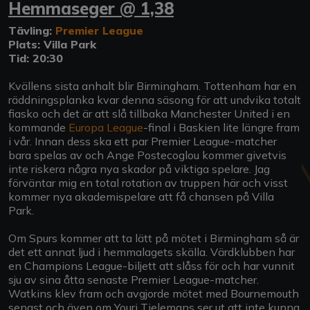
Hemmaseger @ 1,38
Tävling:
Premier League
Plats: Villa Park
Tid: 20:30
Kvällens sista anhalt blir Birmingham. Tottenham har en
räddningsplanka kvar denna säsong för att undvika totalt
fiasko och det är att slå tillbaka Manchester United i en
kommande
Europa League
-final i Baskien lite längre fram
i vår. Innan dess ska ett par Premier League-matcher
bara spelas av och Ange Postecoglou kommer givetvis
inte riskera några nya skador på viktiga spelare. Jag
förväntar mig en total rotation av truppen här och visst
kommer nya akademispelare att få chansen på Villa
Park.
Om Spurs kommer att ta lätt på mötet i Birmingham så är
det ett annat ljud i hemmalagets skälla. Värdklubben har
en Champions League-biljett att slåss för och har vunnit
sju av sina åtta senaste Premier League-matcher.
Watkins klev fram och avgjorde mötet med Bournemouth
senast och även om Youri Tielemans ser ut att inte kunna