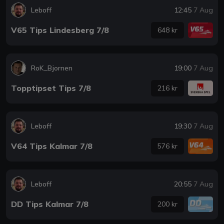
Leboff
12:45
7 Aug
V65 Tips Lindesberg 7/8
648 kr
RoK_Bjornen
19:00
7 Aug
Topptipset Tips 7/8
216 kr
Leboff
19:30
7 Aug
V64 Tips Kalmar 7/8
576 kr
Leboff
20:55
7 Aug
DD Tips Kalmar 7/8
200 kr