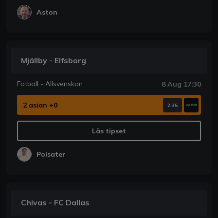
Aston
Mjällby - Elfsborg
Fotboll - Allsvenskan
8 Aug 17:30
2 asian +0
2.35
Läs tipset
Polsater
Chivas - FC Dallas