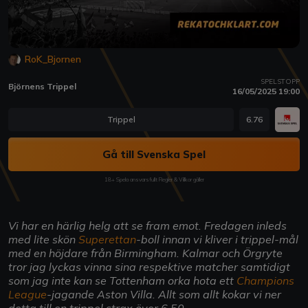
RoK_Bjornen
SPELSTOPP
Björnens Trippel
16/05/2025 19:00
Trippel
6.76
Gå till Svenska Spel
18+ Spela ansvarsfullt Regler & Villkor gäller
Vi har en härlig helg att se fram emot. Fredagen inleds
med lite skön
Superettan
-boll innan vi kliver i trippel-mål
med en höjdare från Birmingham. Kalmar och Örgryte
tror jag lyckas vinna sina respektive matcher samtidigt
som jag inte kan se Tottenham orka hota ett
Champions
League
-jagande Aston Villa. Allt som allt kokar vi ner
detta till en trippel strax över 6,50.