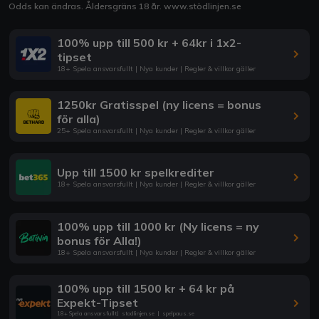
Odds kan ändras. Åldersgräns 18 år.
www.stödlinjen.se
100% upp till 500 kr + 64kr i 1x2-
tipset
18+ Spela ansvarsfullt | Nya kunder | Regler & villkor gäller
1250kr Gratisspel (ny licens = bonus
för alla)
25+ Spela ansvarsfullt | Nya kunder | Regler & villkor gäller
Upp till 1500 kr spelkrediter
18+ Spela ansvarsfullt | Nya kunder | Regler & villkor gäller
100% upp till 1000 kr (Ny licens = ny
bonus för Alla!)
18+ Spela ansvarsfullt | Nya kunder | Regler & villkor gäller
100% upp till 1500 kr + 64 kr på
Expekt-Tipset
18+ Spela ansvarsfullt
|
stodlinjen.se
|
spelpaus.se