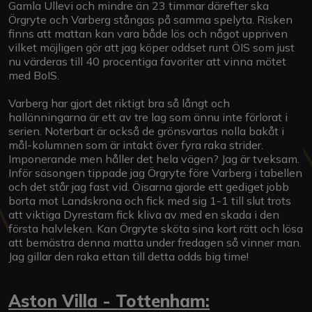
Gamla Ullevi och mindre än 23 timmar därefter ska
Örgryte och Varberg stångas på samma spelyta. Risken
finns att mattan kan vara både lös och något uppriven
vilket möjligen gör att jag köper oddset runt ÖIS som just
nu värderas till 40 procentiga favoriter att vinna mötet
med BoIS.
Varberg har gjort det riktigt bra så långt och
hallänningarna är ett av tre lag som ännu inte förlorat i
serien. Noterbart är också de grönsvartas nolla bakåt i
mål-kolumnen som är intakt över fyra raka strider.
Imponerande men håller det hela vägen? Jag är tveksam.
Inför säsongen tippade jag Örgryte före Varberg i tabellen
och det står jag fast vid. Öisarna gjorde ett gediget jobb
borta mot Landskrona och fick med sig 1-1 till slut trots
att viktiga Dyrestam fick kliva av med en skada i den
första halvleken. Kan Örgryte sköta sina kort rätt och lösa
att bemästra denna matta under fredagen så vinner man.
Jag gillar den raka ettan till detta odds big time!
Aston Villa - Tottenham: