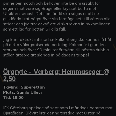
pinne per match och behöver inte be om ursäkt för
segern mot vare sig Brage eller krysset borta mot
Utsikten senast. Det som ändå ska sägas är att de
gulklädda lirat något över sin förmåga sett till vårens alla
strider och jag tror också att vi ska räkna in nykomlingen
som ett lag för botten 5 i alla fall.
Jag kan faktiskt inte se hur Falkenberg ska kunna slå hål
på detta välorganiserade bortalag. Kalmar är i grunden
starkare och över 90 minuter är tvåan till nästan dubbla
stålar jättebra att slänga in på dagens trippel.
Örgryte - Varberg: Hemmaseger @
2,50
Tävling: Superettan
Plats: Gamla Ullevi
Tid: 19:00
IFK Göteborg spelade så sent som i måndags hemma mot
Djurgården. Blåvitt lirar denna torsdag mot Öster på