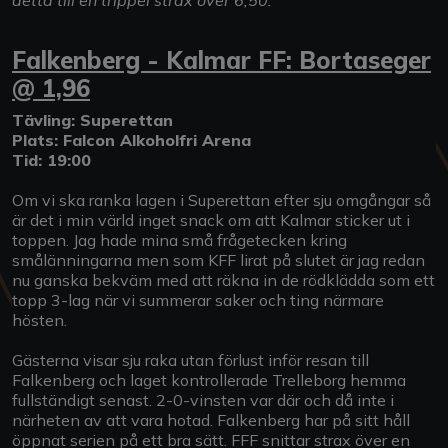
Falkenberg - Kalmar FF: Bortaseger
@ 1,96
Tävling: Superettan
Plats: Falcon Alkoholfri Arena
Tid: 19:00
Om vi ska ranka lagen i Superettan efter sju omgångar så
är det i min värld inget snack om att Kalmar sticker ut i
toppen. Jag hade mina små frågetecken kring
smålänningarna men som KFF lirat på slutet är jag redan
nu ganska bekväm med att räkna in de rödklädda som ett
topp 3-lag när vi summerar saker och ting närmare
hösten.
Gästerna visar sju raka utan förlust inför resan till
Falkenberg och laget kontrollerade Trelleborg hemma
fullständigt senast. 2-0-vinsten var där och då inte i
närheten av att vara hotad. Falkenberg har på sitt håll
öppnat serien på ett bra sätt. FFF snittar strax över en