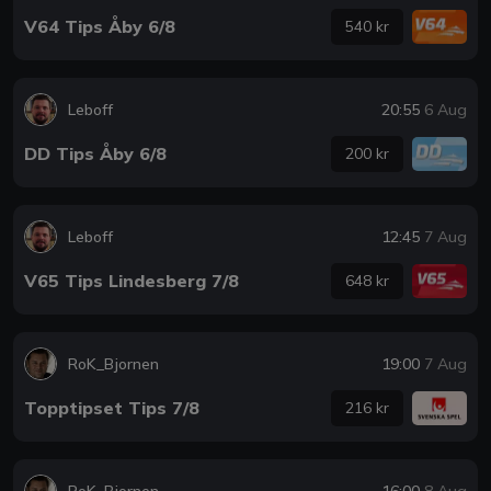
V64 Tips Åby 6/8
540 kr
Leboff
20:55
6 Aug
DD Tips Åby 6/8
200 kr
Leboff
12:45
7 Aug
V65 Tips Lindesberg 7/8
648 kr
RoK_Bjornen
19:00
7 Aug
Topptipset Tips 7/8
216 kr
RoK_Bjornen
16:00
8 Aug