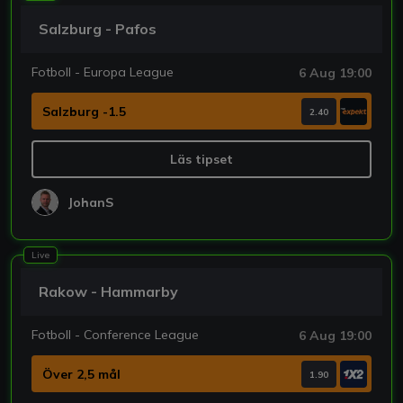
Salzburg - Pafos
Fotboll - Europa League
6 Aug 19:00
Salzburg -1.5
2.40
Läs tipset
JohanS
Live
Rakow - Hammarby
Fotboll - Conference League
6 Aug 19:00
Över 2,5 mål
1.90