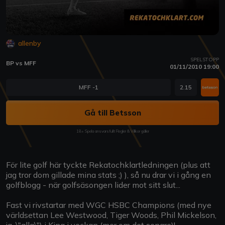
allenby
SPELSTOPP
BP vs MFF
01/11/2010 19:00
MFF -1
2.15
Gå till Betsson
18+ Spela ansvarsfullt Regler & Villkor gäller
För lite golf här tyckte Rekatochklartledningen (plus att
jag tror dom gillade mina stats ;) ), så nu drar vi i gång en
golfblogg - när golfsäsongen lider mot sitt slut...
Fast vi rivstartar med WGC HSBC Champions (med nye
världsettan Lee Westwood, Tiger Woods, Phil Mickelson,
ja, \"alla\") i Kina i veckan (mer om det senare)!