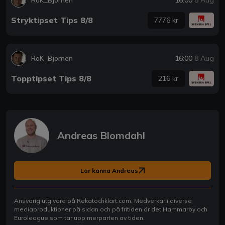
Stryktipset Tips 8/8
7776 kr
RoK_Bjornen
16:00
8 Aug
Topptipset Tips 8/8
216 kr
Andreas Blomdahl
Lär känna Andreas
Ansvarig utgivare på Rekatochklart.com. Medverkar i diverse
mediaproduktioner på sidan och på fritiden är det Hammarby och
Euroleague som tar upp merparten av tiden.