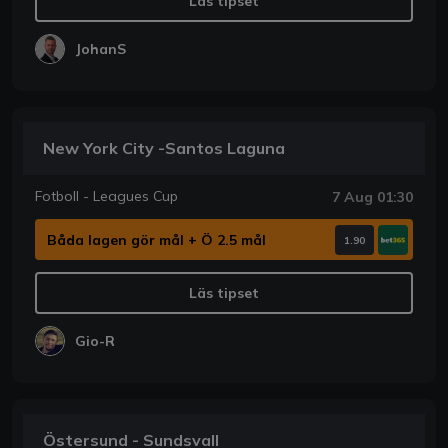
Läs tipset
JohanS
New York City -Santos Laguna
Fotboll - Leagues Cup
7 Aug 01:30
Båda lagen gör mål + Ö 2.5 mål
1.90
Läs tipset
Gio-R
Östersund - Sundsvall