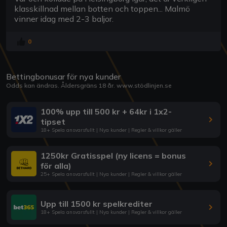
klasskillnad mellan botten och toppen... Malmö
vinner idag med 2-3 baljor.
0
Bettingbonusar för nya kunder
Odds kan ändras. Åldersgräns 18 år.
www.stödlinjen.se
100% upp till 500 kr + 64kr i 1x2-
tipset
18+ Spela ansvarsfullt | Nya kunder | Regler & villkor gäller
1250kr Gratisspel (ny licens = bonus
för alla)
25+ Spela ansvarsfullt | Nya kunder | Regler & villkor gäller
Upp till 1500 kr spelkrediter
18+ Spela ansvarsfullt | Nya kunder | Regler & villkor gäller