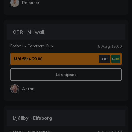
Polsater
QPR - Millwall
Fotboll - Carabao Cup
8 Aug 15:00
Mål före 29:00
1.83
Läs tipset
Aston
Mjällby - Elfsborg