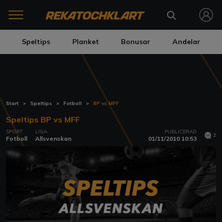
Speltips
Planket
Bonusar
Andelar
Start
Speltips
Fotboll
BP vs MFF
Speltips BP vs MFF
SPORT
LIGA
PUBLICERAD
2
Fotboll
Allsvenskan
01/11/2010 10:53