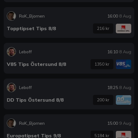
RoK_Bjornen
16:00
8 Aug
Topptipset Tips 8/8
216 kr
Leboff
16:10
8 Aug
V85 Tips Östersund 8/8
1350 kr
Leboff
18:25
8 Aug
DD Tips Östersund 8/8
200 kr
RoK_Bjornen
15:00
9 Aug
Europatipset Tips 9/8
5184 kr