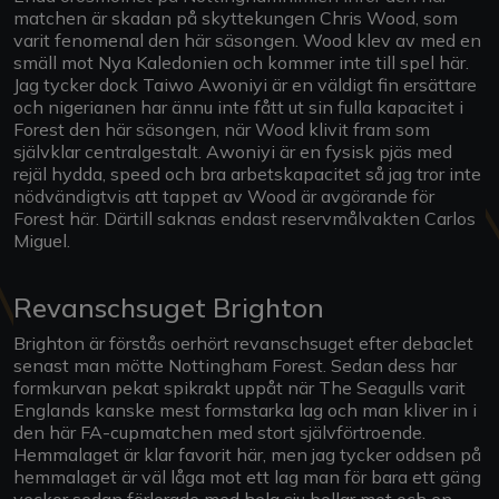
matchen är skadan på skyttekungen Chris Wood, som
varit fenomenal den här säsongen. Wood klev av med en
smäll mot Nya Kaledonien och kommer inte till spel här.
Jag tycker dock Taiwo Awoniyi är en väldigt fin ersättare
och nigerianen har ännu inte fått ut sin fulla kapacitet i
Forest den här säsongen, när Wood klivit fram som
självklar centralgestalt. Awoniyi är en fysisk pjäs med
rejäl hydda, speed och bra arbetskapacitet så jag tror inte
nödvändigtvis att tappet av Wood är avgörande för
Forest här. Därtill saknas endast reservmålvakten Carlos
Miguel.
Revanschsuget Brighton
Brighton är förstås oerhört revanschsuget efter debaclet
senast man mötte Nottingham Forest. Sedan dess har
formkurvan pekat spikrakt uppåt när The Seagulls varit
Englands kanske mest formstarka lag och man kliver in i
den här FA-cupmatchen med stort självförtroende.
Hemmalaget är klar favorit här, men jag tycker oddsen på
hemmalaget är väl låga mot ett lag man för bara ett gäng
veckor sedan förlorade med hela sju bollar mot och en