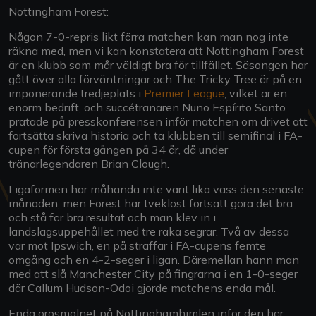
Nottingham Forest:
Någon 7-0-repris likt förra matchen kan man nog inte
räkna med, men vi kan konstatera att Nottingham Forest
är en klubb som mår väldigt bra för tillfället. Säsongen har
gått över alla förväntningar och The Tricky Tree är på en
imponerande tredjeplats i
Premier League
, vilket är en
enorm bedrift, och succétränaren Nuno Espírito Santo
pratade på presskonferensen inför matchen om drivet att
fortsätta skriva historia och ta klubben till semifinal i FA-
cupen för första gången på 34 år, då under
tränarlegendaren Brian Clough.
Ligaformen har måhända inte varit lika vass den senaste
månaden, men Forest har tveklöst fortsatt göra det bra
och stå för bra resultat och man klev in i
landslagsuppehållet med tre raka segrar. Två av dessa
var mot Ipswich, en på straffar i FA-cupens femte
omgång och en 4-2-seger i ligan. Däremellan hann man
med att slå Manchester City på fingrarna i en 1-0-seger
där Callum Hudson-Odoi gjorde matchens enda mål.
Enda orosmolnet på Nottinghamhimlen inför den här