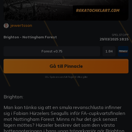
jewertsson
SPELSTOPP
Brighton - Nottingham Forest
29/03/2025 18:15
Forest +0.75
1.84
Gå till Pinnacle
18+ Spela ansvarsfullt Regler & Villkor gäller
Brighton:
Man kan tänka sig att en smula revanschlusta infinner
sig i Fabian Hürzelers Seagulls inför FA-cupkvartsfinalen
mot Nottingham Forest. Minns ni hur det gick senast
lagen möttes? Hürzeler beskrev det som den värsta
bottennoteringen i hans unga tränarkarriär när Brighton