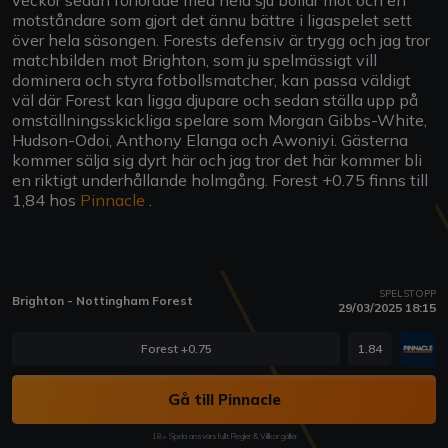
motståndare som gjort det ännu bättre i ligaspelet sett
över hela säsongen. Forests defensiv är trygg och jag tror
matchbilden mot Brighton, som ju spelmässigt vill
dominera och styra fotbollsmatcher, kan passa väldigt
väl där Forest kan ligga djupare och sedan ställa upp på
omställningsskickliga spelare som Morgan Gibbs-White,
Hudson-Odoi, Anthony Elanga och Awoniyi. Gästerna
kommer sälja sig dyrt här och jag tror det här kommer bli
en riktigt underhållande holmgång. Forest +0.75 finns till
1,84 hos
Pinnacle
.
SPELSTOPP
Brighton - Nottingham Forest
29/03/2025 18:15
Forest +0.75
1.84
Gå till Pinnacle
18+ Spela ansvarsfullt Regler & Villkor gäller