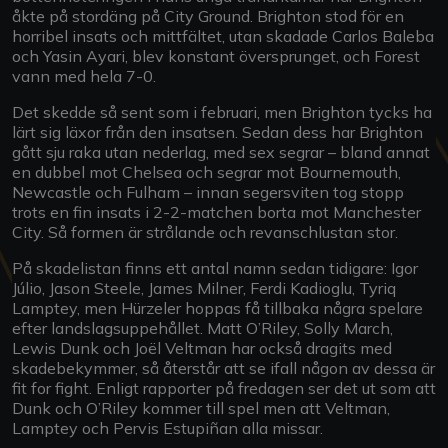
åkte på stordäng på City Ground. Brighton stod för en
horribel insats och mittfältet, utan skadade Carlos Baleba
och Yasin Ayari, blev konstant översprunget, och Forest
vann med hela 7-0.
Det skedde så sent som i februari, men Brighton tycks ha
lärt sig läxor från den insatsen. Sedan dess har Brighton
gått sju raka utan nederlag, med sex segrar – bland annat
en dubbel mot Chelsea och segrar mot Bournemouth,
Newcastle och Fulham – innan segersviten tog stopp
trots en fin insats i 2-2-matchen borta mot Manchester
City. Så formen är strålande och revanschlustan stor.
På skadelistan finns ett antal namn sedan tidigare: Igor
Júlio, Jason Steele, James Milner, Ferdi Kadioglu, Tyriq
Lamptey, men Hürzeler hoppas få tillbaka några spelare
efter landslagsuppehållet. Matt O’Riley, Solly March,
Lewis Dunk och Joël Veltman har också dragits med
skadebekymmer, så återstår att se ifall någon av dessa är
fit for fight. Enligt rapporter på fredagen ser det ut som att
Dunk och O’Riley kommer till spel men att Veltman,
Lamptey och Pervis Estupiñan alla missar.