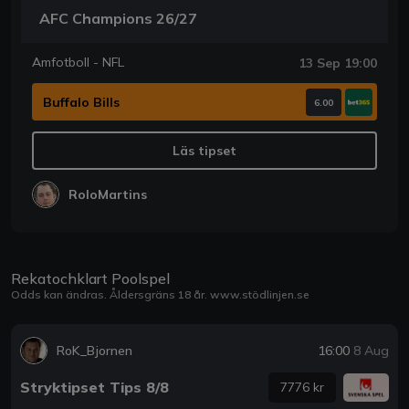
AFC Champions 26/27
Amfotboll - NFL
13 Sep 19:00
Buffalo Bills
6.00
Läs tipset
RoloMartins
Rekatochklart Poolspel
Odds kan ändras. Åldersgräns 18 år.
www.stödlinjen.se
RoK_Bjornen
16:00
8 Aug
Stryktipset Tips 8/8
7776 kr