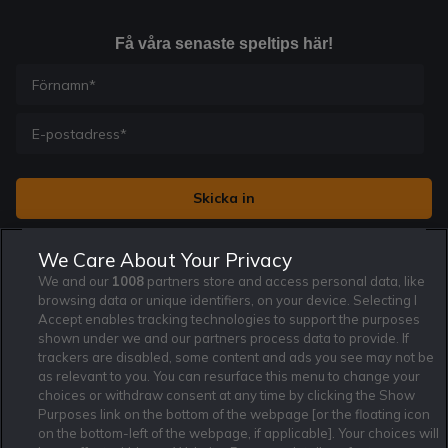
Få våra senaste speltips här!
Jag vill få nyhetsbrev från Rekatochklart och jag är 18+. Regler
We Care About Your Privacy
och villkor gäller.
*
We and our
1008
partners store and access personal data, like
browsing data or unique identifiers, on your device. Selecting I
Accept enables tracking technologies to support the purposes
shown under we and our partners process data to provide. If
trackers are disabled, some content and ads you see may not be
as relevant to you. You can resurface this menu to change your
Affiliate Modell
Ansvarsfullt Spelande
Cookie Policy
choices or withdraw consent at any time by clicking the Show
Om Rekatochklart
F.A.Q
Användarvilkor
Purposes link on the bottom of the webpage [or the floating icon
on the bottom-left of the webpage, if applicable]. Your choices will
Kontakta oss
Nyhetsarkiv
Integritetspolicy