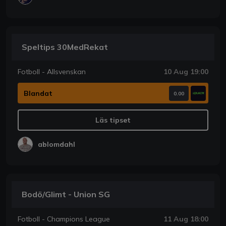
Speltips 30MedRekat
Fotboll - Allsvenskan
10 Aug 19:00
Blandat
0.00
Läs tipset
ablomdahl
Bodö/Glimt - Union SG
Fotboll - Champions League
11 Aug 18:00