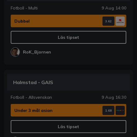
Fotboll - Multi
9 Aug 14:00
Dubbel
3.62
Läs tipset
RoK_Bjornen
Halmstad - GAIS
Fotboll - Allsvenskan
9 Aug 16:30
Under 3 mål asian
1.68
Läs tipset