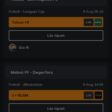
Fotboll - Leagues Cup
9 Aug 05:10
Toluca +0
1.83
Läs tipset
Gio-R
Malmö FF - Degerfors
Fotboll - Allsvenskan
9 Aug 14:00
1 + BLGM
2.87
Läs tipset