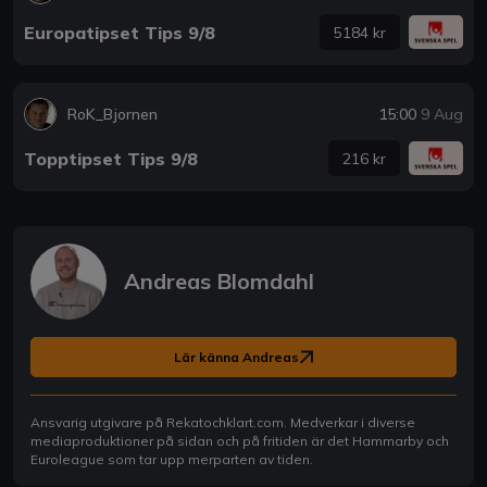
Europatipset Tips 9/8
5184 kr
RoK_Bjornen
15:00
9 Aug
Topptipset Tips 9/8
216 kr
Andreas Blomdahl
Lär känna Andreas
Ansvarig utgivare på Rekatochklart.com. Medverkar i diverse
mediaproduktioner på sidan och på fritiden är det Hammarby och
Euroleague som tar upp merparten av tiden.