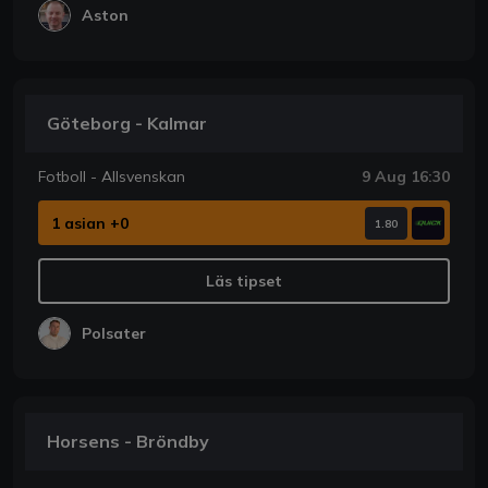
Aston
Göteborg - Kalmar
Fotboll - Allsvenskan
9 Aug 16:30
1 asian +0
1.80
Läs tipset
Polsater
Horsens - Bröndby