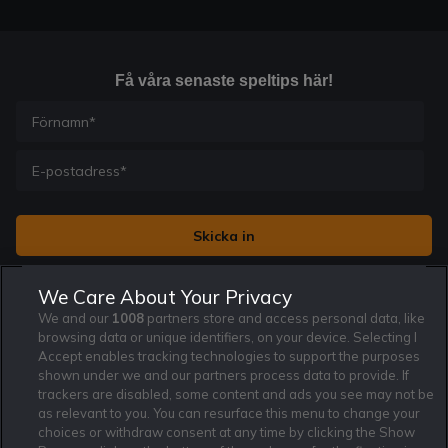
Få våra senaste speltips här!
Jag vill få nyhetsbrev från Rekatochklart och jag är 18+. Regler
We Care About Your Privacy
och villkor gäller.
*
We and our
1008
partners store and access personal data, like
browsing data or unique identifiers, on your device. Selecting I
Accept enables tracking technologies to support the purposes
shown under we and our partners process data to provide. If
trackers are disabled, some content and ads you see may not be
as relevant to you. You can resurface this menu to change your
Affiliate Modell
Ansvarsfullt Spelande
Cookie Policy
choices or withdraw consent at any time by clicking the Show