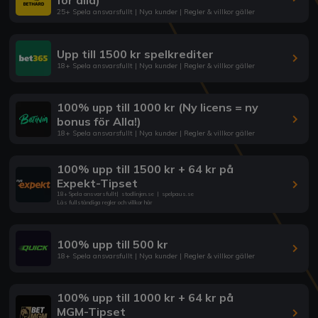
för alla)
25+ Spela ansvarsfullt | Nya kunder | Regler & villkor gäller
Upp till 1500 kr spelkrediter
18+ Spela ansvarsfullt | Nya kunder | Regler & villkor gäller
100% upp till 1000 kr (Ny licens = ny
bonus för Alla!)
18+ Spela ansvarsfullt | Nya kunder | Regler & villkor gäller
100% upp till 1500 kr + 64 kr på
Expekt-Tipset
18+ Spela ansvarsfullt
|
stodlinjen.se
|
spelpaus.se
Läs fullständiga regler och villkor här
100% upp till 500 kr
18+ Spela ansvarsfullt | Nya kunder | Regler & villkor gäller
100% upp till 1000 kr + 64 kr på
MGM-Tipset