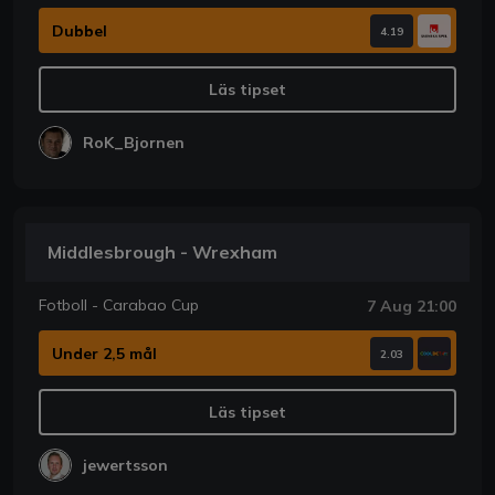
Dubbel
4.19
Läs tipset
RoK_Bjornen
Middlesbrough - Wrexham
Fotboll - Carabao Cup
7 Aug 21:00
Under 2,5 mål
2.03
Läs tipset
jewertsson