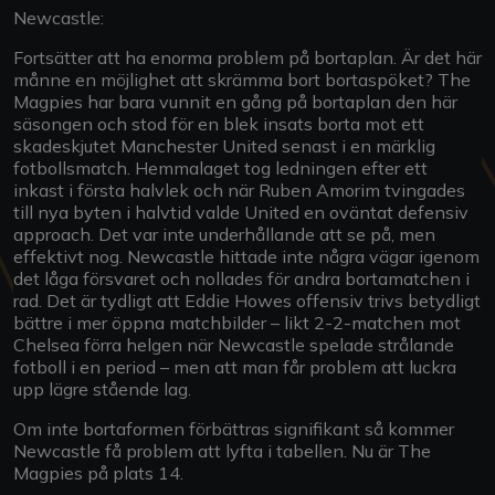
Newcastle:
Fortsätter att ha enorma problem på bortaplan. Är det här
månne en möjlighet att skrämma bort bortaspöket? The
Magpies har bara vunnit en gång på bortaplan den här
säsongen och stod för en blek insats borta mot ett
skadeskjutet Manchester United senast i en märklig
fotbollsmatch. Hemmalaget tog ledningen efter ett
inkast i första halvlek och när Ruben Amorim tvingades
till nya byten i halvtid valde United en oväntat defensiv
approach. Det var inte underhållande att se på, men
effektivt nog. Newcastle hittade inte några vägar igenom
det låga försvaret och nollades för andra bortamatchen i
rad. Det är tydligt att Eddie Howes offensiv trivs betydligt
bättre i mer öppna matchbilder – likt 2-2-matchen mot
Chelsea förra helgen när Newcastle spelade strålande
fotboll i en period – men att man får problem att luckra
upp lägre stående lag.
Om inte bortaformen förbättras signifikant så kommer
Newcastle få problem att lyfta i tabellen. Nu är The
Magpies på plats 14.