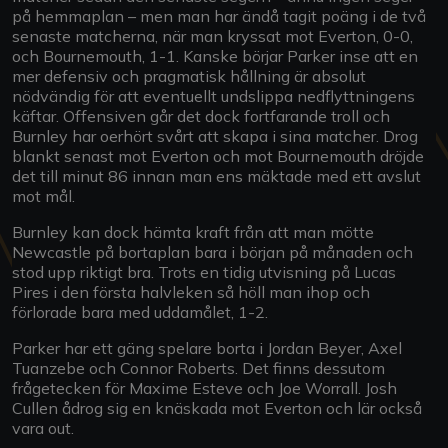
på hemmaplan – men man har ändå tagit poäng i de två
senaste matcherna, när man kryssat mot Everton, 0-0,
och Bournemouth, 1-1. Kanske börjar Parker inse att en
mer defensiv och pragmatisk hållning är absolut
nödvändig för att eventuellt undslippa nedflyttningens
käftar. Offensiven går det dock fortfarande troll och
Burnley har oerhört svårt att skapa i sina matcher. Drog
blankt senast mot Everton och mot Bournemouth dröjde
det till minut 86 innan man ens mäktade med ett avslut
mot mål.
Burnley kan dock hämta kraft från att man mötte
Newcastle på bortaplan bara i början på månaden och
stod upp riktigt bra. Trots en tidig utvisning på Lucas
Pires i den första halvleken så höll man ihop och
förlorade bara med uddamålet, 1-2.
Parker har ett gäng spelare borta i Jordan Beyer, Axel
Tuanzebe och Connor Roberts. Det finns dessutom
frågetecken för Maxime Esteve och Joe Worrall. Josh
Cullen ådrog sig en knäskada mot Everton och lär också
vara out.