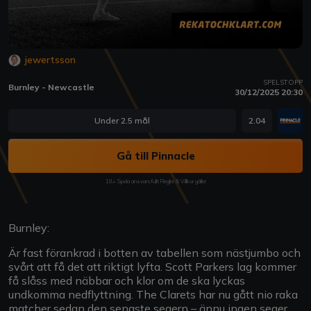
jewertsson
SPELSTOPP
Burnley - Newcastle
30/12/2025 20:30
Under 2.5 mål
2.04
Gå till Pinnacle
18+ Spela ansvarsfullt Regler & Villkor gäller
Burnley:
Är fast förankrad i botten av tabellen som nästjumbo och
svårt att få det att riktigt lyfta. Scott Parkers lag kommer
få slåss med näbbar och klor om de ska lyckas
undkomma nedflyttning. The Clarets har nu gått nio raka
matcher sedan den senaste segern – ännu ingen seger