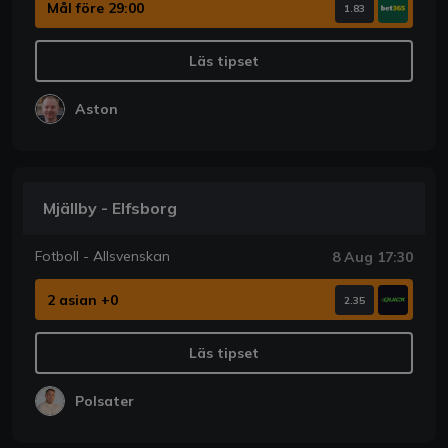
Mål före 29:00
1.83
Läs tipset
Aston
Mjällby - Elfsborg
Fotboll - Allsvenskan
8 Aug 17:30
2 asian +0
2.35
Läs tipset
Polsater