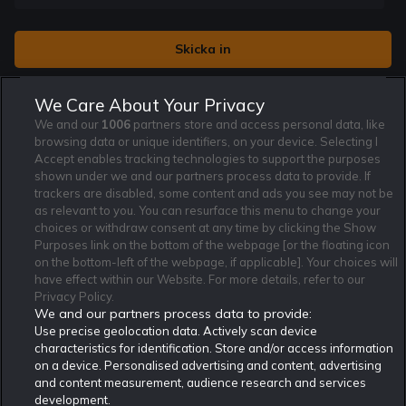
Jag vill få nyhetsbrev från Rekatochklart och jag är 18+. Regler
We Care About Your Privacy
och villkor gäller.
*
We and our
1006
partners store and access personal data, like
browsing data or unique identifiers, on your device. Selecting I
Accept enables tracking technologies to support the purposes
shown under we and our partners process data to provide. If
trackers are disabled, some content and ads you see may not be
as relevant to you. You can resurface this menu to change your
Affiliate Modell
Ansvarsfullt Spelande
Cookie Policy
choices or withdraw consent at any time by clicking the Show
Om Rekatochklart
F.A.Q
Användarvilkor
Purposes link on the bottom of the webpage [or the floating icon
on the bottom-left of the webpage, if applicable]. Your choices will
Kontakta oss
Nyhetsarkiv
Integritetspolicy
have effect within our Website. For more details, refer to our
Redaktionen
Tipsarkiv
Sportkalender
Privacy Policy.
We and our partners process data to provide:
Redaktionell policy
Rekatochklart shop
Use precise geolocation data. Actively scan device
characteristics for identification. Store and/or access information
Rekatochklart.com är Sveriges ledande betting-community. 2017 nominerades
on a device. Personalised advertising and content, advertising
Rekatochklart som en av världens bästa spelinformations-sajter på spelbranschens egen
Oscarsgala EGR Awards.
and content measurement, audience research and services
development.
Rekatochklart är oberoende och ej knutet till något specifikt spelbolag. Här hittar du