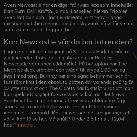
Även Newcastle har en diger frånvarolista som innehåller
Dan Burn, Emil Krafth, Jamaal Lascelles, Kieran Trippier,
Sven Botman och Tino Livramento. Anthony Elanga
missade matchen senast med en skavank, så vi får se om
svensken är med i truppen här.
Kan Newcastle vända bortatrenden?
Lagen spelade relativt jämt på St. James’ Park för några
veckor sedan, trots en tidig utvisning för Burnley.
Newcastle vann med uddamålet. På bortaplan har The
Magpies dock problem och tvåan till dryga 1,60 rör jag
inte i med tång. Burnley har sina egna bekymmer och är
fast förankrat i den absoluta botten där varenda poäng är
av yttersta vikt och The Clarets har faktiskt visat att man
kan spela ett dugligt försvarsspel också, när det krävs.
Samtidigt har man enorma offensiva problem. Vi såg ju
senast vilka problem Newcastle har att finna vägar
igenom ett kompakt, lågt försvar och det tror jag mycket
väl vi kan få se här. Målsnålt? Under 2.5 finns till 2,04
hos
Pinnacle
.