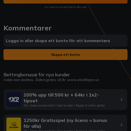
18+ Spela ansvarsfullt Regler & Villkor gäller
Kommentarer
Logga in eller skapa ett konto för att kommentera
Skapa ett konto
Bettingbonusar för nya kunder
Odds kan ändras. Åldersgräns 18 år.
www.stödlinjen.se
100% upp till 500 kr + 64kr i 1x2-
tipset
18+ Spela ansvarsfullt | Nya kunder | Regler & villkor gäller
1250kr Gratisspel (ny licens = bonus
för alla)
25+ Spela ansvarsfullt | Nya kunder | Regler & villkor gäller