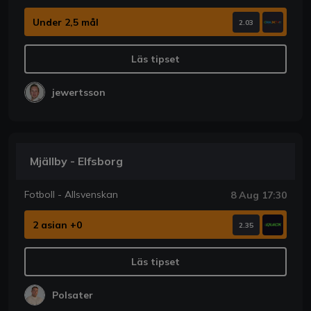
Under 2,5 mål
2.03
Läs tipset
jewertsson
Mjällby - Elfsborg
Fotboll - Allsvenskan
8 Aug 17:30
2 asian +0
2.35
Läs tipset
Polsater