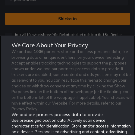
Jag vill få nyhetsbrev från Rekatochklart och jag är 18+. Regler
och villkor gäller.
*
We Care About Your Privacy
We and our
1006
partners store and access personal data, like
browsing data or unique identifiers, on your device. Selecting I
Accept enables tracking technologies to support the purposes
shown under we and our partners process data to provide. If
trackers are disabled, some content and ads you see may not be
Affiliate Modell
Ansvarsfullt Spelande
Cookie Policy
as relevant to you. You can resurface this menu to change your
Om Rekatochklart
F.A.Q
Användarvilkor
choices or withdraw consent at any time by clicking the Show
Purposes link on the bottom of the webpage [or the floating icon
Kontakta oss
Nyhetsarkiv
Integritetspolicy
on the bottom-left of the webpage, if applicable]. Your choices will
Redaktionen
Tipsarkiv
Sportkalender
have effect within our Website. For more details, refer to our
Privacy Policy.
Redaktionell policy
Rekatochklart shop
We and our partners process data to provide:
Use precise geolocation data. Actively scan device
Rekatochklart.com är Sveriges ledande betting-community. 2017 nominerades
Rekatochklart som en av världens bästa spelinformations-sajter på spelbranschens egen
characteristics for identification. Store and/or access information
Oscarsgala EGR Awards.
on a device. Personalised advertising and content, advertising