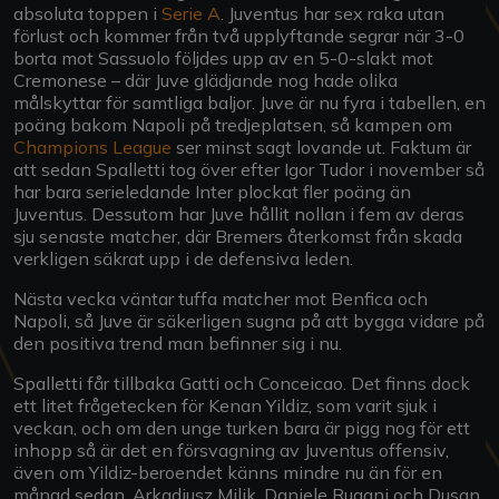
absoluta toppen i
Serie A
. Juventus har sex raka utan
förlust och kommer från två upplyftande segrar när 3-0
borta mot Sassuolo följdes upp av en 5-0-slakt mot
Cremonese – där Juve glädjande nog hade olika
målskyttar för samtliga baljor. Juve är nu fyra i tabellen, en
poäng bakom Napoli på tredjeplatsen, så kampen om
Champions League
ser minst sagt lovande ut. Faktum är
att sedan Spalletti tog över efter Igor Tudor i november så
har bara serieledande Inter plockat fler poäng än
Juventus. Dessutom har Juve hållit nollan i fem av deras
sju senaste matcher, där Bremers återkomst från skada
verkligen säkrat upp i de defensiva leden.
Nästa vecka väntar tuffa matcher mot Benfica och
Napoli, så Juve är säkerligen sugna på att bygga vidare på
den positiva trend man befinner sig i nu.
Spalletti får tillbaka Gatti och Conceicao. Det finns dock
ett litet frågetecken för Kenan Yildiz, som varit sjuk i
veckan, och om den unge turken bara är pigg nog för ett
inhopp så är det en försvagning av Juventus offensiv,
även om Yildiz-beroendet känns mindre nu än för en
månad sedan. Arkadiusz Milik, Daniele Rugani och Dusan