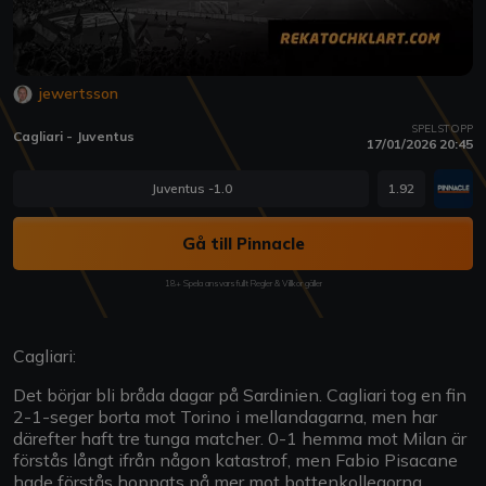
jewertsson
SPELSTOPP
Cagliari - Juventus
17/01/2026 20:45
Juventus -1.0
1.92
Gå till Pinnacle
18+ Spela ansvarsfullt Regler & Villkor gäller
Cagliari:
Det börjar bli bråda dagar på Sardinien. Cagliari tog en fin
2-1-seger borta mot Torino i mellandagarna, men har
därefter haft tre tunga matcher. 0-1 hemma mot Milan är
förstås långt ifrån någon katastrof, men Fabio Pisacane
hade förstås hoppats på mer mot bottenkollegorna