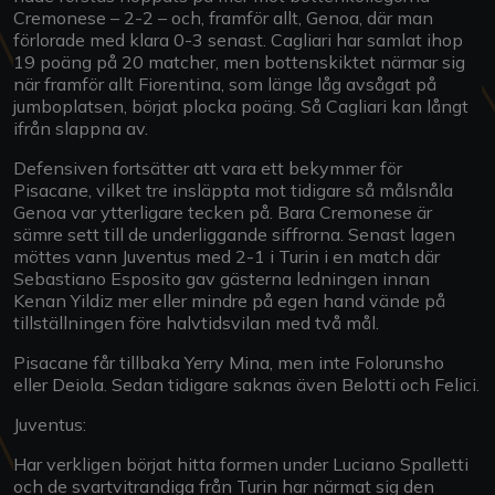
Cremonese – 2-2 – och, framför allt, Genoa, där man
förlorade med klara 0-3 senast. Cagliari har samlat ihop
19 poäng på 20 matcher, men bottenskiktet närmar sig
när framför allt Fiorentina, som länge låg avsågat på
jumboplatsen, börjat plocka poäng. Så Cagliari kan långt
ifrån slappna av.
Defensiven fortsätter att vara ett bekymmer för
Pisacane, vilket tre insläppta mot tidigare så målsnåla
Genoa var ytterligare tecken på. Bara Cremonese är
sämre sett till de underliggande siffrorna. Senast lagen
möttes vann Juventus med 2-1 i Turin i en match där
Sebastiano Esposito gav gästerna ledningen innan
Kenan Yildiz mer eller mindre på egen hand vände på
tillställningen före halvtidsvilan med två mål.
Pisacane får tillbaka Yerry Mina, men inte Folorunsho
eller Deiola. Sedan tidigare saknas även Belotti och Felici.
Juventus:
Har verkligen börjat hitta formen under Luciano Spalletti
och de svartvitrandiga från Turin har närmat sig den