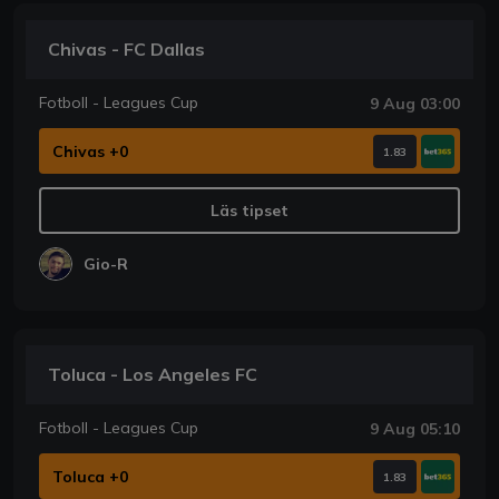
Chivas - FC Dallas
Fotboll - Leagues Cup
9 Aug 03:00
Chivas +0
1.83
Läs tipset
Gio-R
Toluca - Los Angeles FC
Fotboll - Leagues Cup
9 Aug 05:10
Toluca +0
1.83