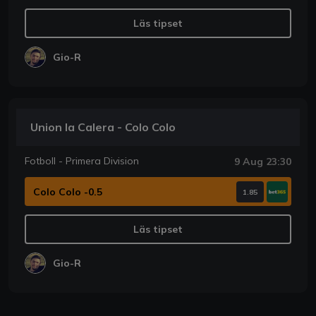
Läs tipset
Gio-R
Union la Calera - Colo Colo
Fotboll - Primera Division
9 Aug 23:30
Colo Colo -0.5
1.85
Läs tipset
Gio-R