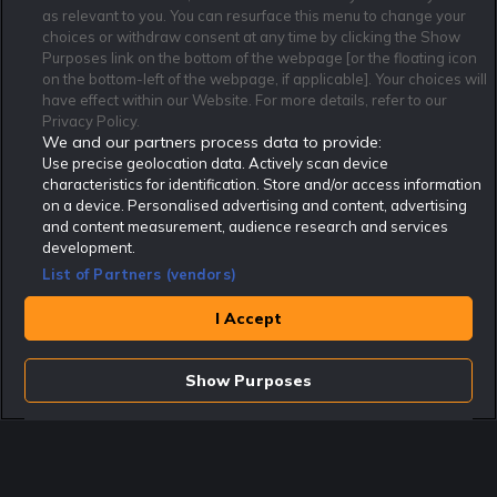
as relevant to you. You can resurface this menu to change your
Om Rekatochklart
F.A.Q
Användarvilkor
choices or withdraw consent at any time by clicking the Show
Purposes link on the bottom of the webpage [or the floating icon
Kontakta oss
Nyhetsarkiv
Integritetspolicy
on the bottom-left of the webpage, if applicable]. Your choices will
Redaktionen
Tipsarkiv
Sportkalender
have effect within our Website. For more details, refer to our
Privacy Policy.
Redaktionell policy
Rekatochklart shop
We and our partners process data to provide:
Use precise geolocation data. Actively scan device
Rekatochklart.com är Sveriges ledande betting-community. 2017 nominerades
Rekatochklart som en av världens bästa spelinformations-sajter på spelbranschens egen
characteristics for identification. Store and/or access information
Oscarsgala EGR Awards.
on a device. Personalised advertising and content, advertising
Rekatochklart är oberoende och ej knutet till något specifikt spelbolag. Här hittar du
and content measurement, audience research and services
speltips, unika insättningsbonusar och erbjudanden från de största och mest seriösa
development.
spelbolagen. En spelbok, spelskola, information om skador och avstängningar samt vårt
populära klotterplank.
List of Partners (vendors)
Har du några frågor är du välkommen att
kontakta oss
.
I Accept
Copyright © Rekatochklart.com 2008-2026 - Alla rättigheter reserverade.
Spela ansvarsfullt. Åldersgränsen för spel är 18+ Har ditt spelande blivit ett
problem? Kontakta stödlinjen på 020-81 91 00. Odds kan ändras. Alla odds var
Show Purposes
korrekta vid den tidpunkt de publicerades. Spel utan konto innebär att man
använder e-legitimation för registrering. Delar av innehållet på sajten är
kommersiellt innehåll.