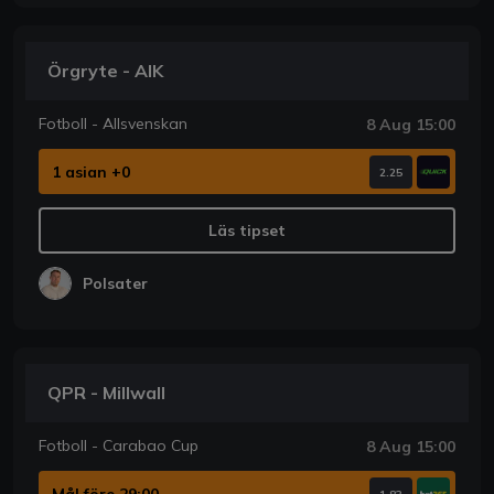
Örgryte - AIK
Fotboll - Allsvenskan
8 Aug 15:00
1 asian +0
2.25
Läs tipset
Polsater
QPR - Millwall
Fotboll - Carabao Cup
8 Aug 15:00
Mål före 29:00