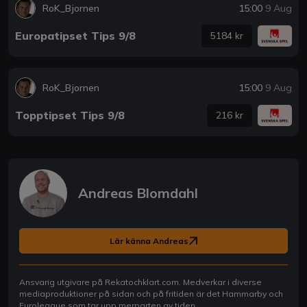
RoK_Bjornen
15:00
9 Aug
Europatipset Tips 9/8
5184 kr
RoK_Bjornen
15:00
9 Aug
Topptipset Tips 9/8
216 kr
Andreas Blomdahl
Lär känna Andreas
Ansvarig utgivare på Rekatochklart.com. Medverkar i diverse
mediaproduktioner på sidan och på fritiden är det Hammarby och
Euroleague som tar upp merparten av tiden.