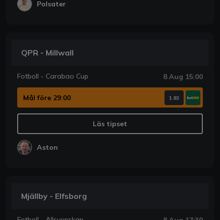
Polsater
QPR - Millwall
Fotboll - Carabao Cup
8 Aug 15:00
Mål före 29:00
1.83
Läs tipset
Aston
Mjällby - Elfsborg
Fotboll - Allsvenskan
8 Aug 17:30