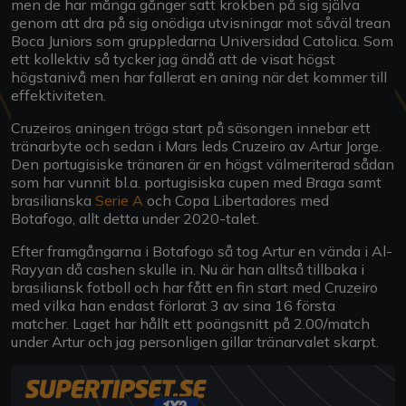
men de har många gånger satt krokben på sig själva
genom att dra på sig onödiga utvisningar mot såväl trean
Boca Juniors som gruppledarna Universidad Catolica. Som
ett kollektiv så tycker jag ändå att de visat högst
högstanivå men har fallerat en aning när det kommer till
effektiviteten.
Cruzeiros aningen tröga start på säsongen innebar ett
tränarbyte och sedan i Mars leds Cruzeiro av Artur Jorge.
Den portugisiske tränaren är en högst välmeriterad sådan
som har vunnit bl.a. portugisiska cupen med Braga samt
brasilianska
Serie A
och Copa Libertadores med
Botafogo, allt detta under 2020-talet.
Efter framgångarna i Botafogo så tog Artur en vända i Al-
Rayyan då cashen skulle in. Nu är han alltså tillbaka i
brasiliansk fotboll och har fått en fin start med Cruzeiro
med vilka han endast förlorat 3 av sina 16 första
matcher. Laget har hållt ett poängsnitt på 2.00/match
under Artur och jag personligen gillar tränarvalet skarpt.