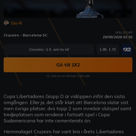
Gio-R
SPELSTOPP
Cruzeiro - Barcelona SC
29/05/2026 02:30
Cruzeiro -1.5, win to nil
1.85. 1.72
Gå till 1X2
18+ Spela ansvarsfullt Regler & Villkor gäller
Copa Libertadores Grupp D är vidöppen inför den sista
omgången. Eller ja, det står klart att Barcelona slutar sist
men övriga platser, dvs topp 2 som innebär slutspel samt
tredjeplatsen som renderar i fortsatt spel i Copa
Sudamericana har inte cementerats än.
Hemmalaget Cruzeiro har varit bra i årets Libertadores