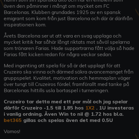
även den påminner i mångt om mycket om FC
Barcelonas. Klubben grundades 1925 av en spansk
emigrant som kom från just Barcelona och där är därifrån
inspirationen kom.
Årets Barcelona ser ut att vara en svag upplaga och
mycket kritik har såhär långt riktats mot såväl spelarna
som tränaren Farias. Hade supportrarna fått välja så hade
Farias fått kicken redan för några veckor sedan.
Med ingenting att spela för så är det upplagt för att
Cruzeiro ska vinna och därmed säkra avancemanget från
gruppspelet. Kvalitet, motivation och hemmaplan väger
över tungt till Cruzeiros fördel, framförallt med tanke på
Barcelonas hittills usla bortaspel i turneringen.
Cruzeiro tar detta med ett par mål och jag spelar
därför Cruzeiro -1.5 till 1.85 hos
1X2
. 1U investeras
i vanlig ordning. Även Win to nil @ 1.72 hos bl.a.
bet365
gillas och spelas även det med 0.5U
Vamos!