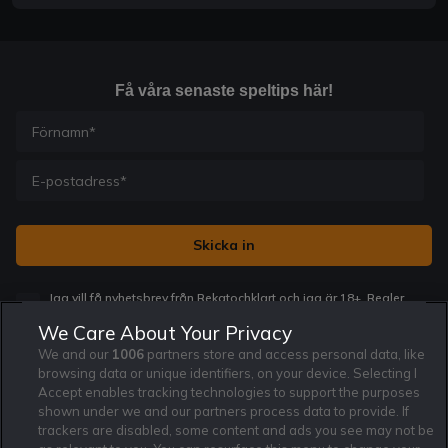
Få våra senaste speltips här!
Jag vill få nyhetsbrev från Rekatochklart och jag är 18+. Regler
och villkor gäller.
*
We Care About Your Privacy
We and our
1006
partners store and access personal data, like
browsing data or unique identifiers, on your device. Selecting I
Accept enables tracking technologies to support the purposes
shown under we and our partners process data to provide. If
trackers are disabled, some content and ads you see may not be
Affiliate Modell
Ansvarsfullt Spelande
Cookie Policy