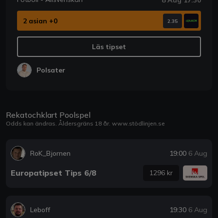
2 asian +0
2.35
Läs tipset
Polsater
Rekatochklart Poolspel
Odds kan ändras. Åldersgräns 18 år.
www.stödlinjen.se
RoK_Bjornen
19:00
6 Aug
Europatipset Tips 6/8
1296 kr
Leboff
19:30
6 Aug