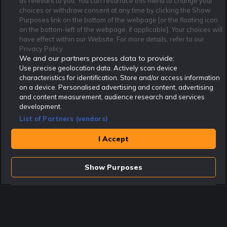
as relevant to you. You can resurface this menu to change your
Om Rekatochklart
F.A.Q
Användarvilkor
choices or withdraw consent at any time by clicking the Show
Purposes link on the bottom of the webpage [or the floating icon
Kontakta oss
Nyhetsarkiv
Integritetspolicy
on the bottom-left of the webpage, if applicable]. Your choices will
Redaktionen
Tipsarkiv
Sportkalender
have effect within our Website. For more details, refer to our
Privacy Policy.
Redaktionell policy
Rekatochklart shop
We and our partners process data to provide:
Use precise geolocation data. Actively scan device
Rekatochklart.com är Sveriges ledande betting-community. 2017 nominerades
Rekatochklart som en av världens bästa spelinformations-sajter på spelbranschens egen
characteristics for identification. Store and/or access information
Oscarsgala EGR Awards.
on a device. Personalised advertising and content, advertising
Rekatochklart är oberoende och ej knutet till något specifikt spelbolag. Här hittar du
and content measurement, audience research and services
speltips, unika insättningsbonusar och erbjudanden från de största och mest seriösa
development.
spelbolagen. En spelbok, spelskola, information om skador och avstängningar samt vårt
populära klotterplank.
List of Partners (vendors)
Har du några frågor är du välkommen att
kontakta oss
.
I Accept
Copyright © Rekatochklart.com 2008-2026 - Alla rättigheter reserverade.
Spela ansvarsfullt. Åldersgränsen för spel är 18+ Har ditt spelande blivit ett
problem? Kontakta stödlinjen på 020-81 91 00. Odds kan ändras. Alla odds var
Show Purposes
korrekta vid den tidpunkt de publicerades. Spel utan konto innebär att man
använder e-legitimation för registrering. Delar av innehållet på sajten är
kommersiellt innehåll.