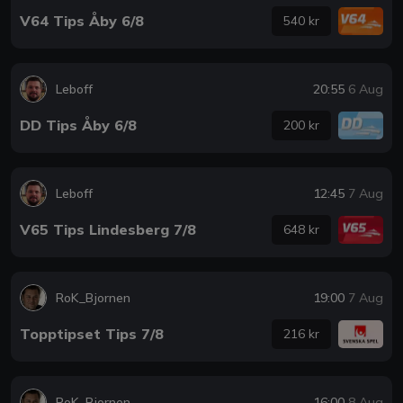
V64 Tips Åby 6/8
540 kr
Leboff
20:55
6 Aug
DD Tips Åby 6/8
200 kr
Leboff
12:45
7 Aug
V65 Tips Lindesberg 7/8
648 kr
RoK_Bjornen
19:00
7 Aug
Topptipset Tips 7/8
216 kr
RoK_Bjornen
16:00
8 Aug