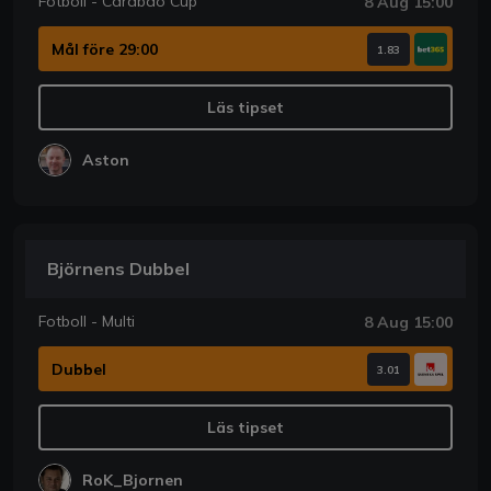
Fotboll - Carabao Cup
8 Aug 15:00
Mål före 29:00
1.83
Läs tipset
Aston
Björnens Dubbel
Fotboll - Multi
8 Aug 15:00
Dubbel
3.01
Läs tipset
RoK_Bjornen