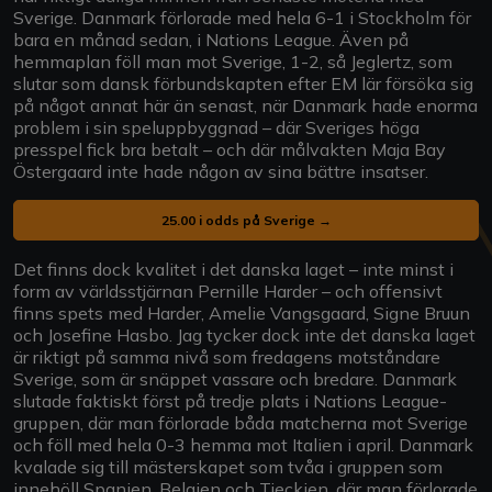
Sverige. Danmark förlorade med hela 6-1 i Stockholm för
bara en månad sedan, i Nations League. Även på
hemmaplan föll man mot Sverige, 1-2, så Jeglertz, som
slutar som dansk förbundskapten efter EM lär försöka sig
på något annat här än senast, när Danmark hade enorma
problem i sin speluppbyggnad – där Sveriges höga
presspel fick bra betalt – och där målvakten Maja Bay
Östergaard inte hade någon av sina bättre insatser.
25.00 i odds på Sverige →
Det finns dock kvalitet i det danska laget – inte minst i
form av världsstjärnan Pernille Harder – och offensivt
finns spets med Harder, Amelie Vangsgaard, Signe Bruun
och Josefine Hasbo. Jag tycker dock inte det danska laget
är riktigt på samma nivå som fredagens motståndare
Sverige, som är snäppet vassare och bredare. Danmark
slutade faktiskt först på tredje plats i Nations League-
gruppen, där man förlorade båda matcherna mot Sverige
och föll med hela 0-3 hemma mot Italien i april. Danmark
kvalade sig till mästerskapet som tvåa i gruppen som
innehöll Spanien, Belgien och Tjeckien, där man förlorade