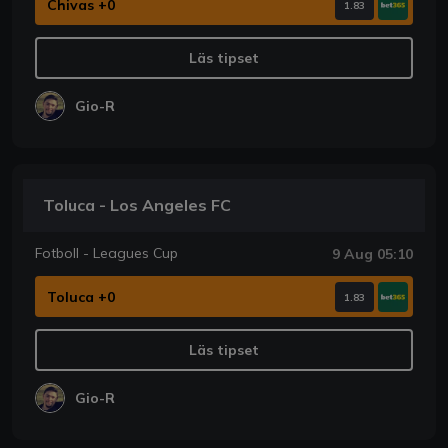
Chivas +0
1.83
Läs tipset
Gio-R
Toluca - Los Angeles FC
Fotboll - Leagues Cup
9 Aug 05:10
Toluca +0
1.83
Läs tipset
Gio-R