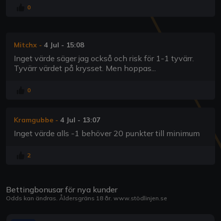
0
Mitchx
-
4 Jul - 15:08
Inget värde säger jag också och risk för 1-1 tyvärr.
Tyvärr värdet på krysset. Men hoppas...
0
Kramgubbe
-
4 Jul - 13:07
Inget värde alls -1 behöver 20 punkter till minimum
2
Bettingbonusar för nya kunder
Odds kan ändras. Åldersgräns 18 år.
www.stödlinjen.se