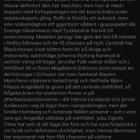
missar definitivt den här matchen, men hon är med i
truppen med förhoppningen om att kunna bidra under
mästerskapets gång. Rolfö är förstås ett avbräck, men
inte nödvändigtvis ett gigantiskt sådant i gruppspelet där
Sverige tillsammans med Tyskland är favorit till
avancemang. Madelen Janogy har gjort det bra till vänster
i Rolfös frånvaro och lär få chansen på nytt. Centralt har
Blackstenius visat bättre form än på länge och
irrationella, outtröttliga Johanna Rytting Kaneryd är
oerhört viktig till höger. Jennifer Falk vaktar målet och i
mittlåset lär vi finna Magdalena Eriksson (som missat en
del träningar i Schweiz när man hanterat Bayern
Münchens-stjärnans belastning) och Nathalie Björn.
Filippa Angeldahl är given på det centrala mittfältet, så
frågetecknen för startelvan finner vi på
ytterbackspositionerna – där Hanna Lundqvist och Jonna
Andersson nog är lägst fram i rangordningen, men där
Smilla Holmberg och Amanda Nildén utmanar – och i vem
som gör Angeldal sällskap på mittfältet. Julia Zigiotti
Olme har sett ut att ligga lite före och har sina förtjänster i
sin fysik och defensiva skicklighet, men Hanna Bennison
har imponerat när hon fått chansen på sistone.