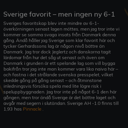
Sverige favorit – men ingen ny 6-1
Sveriges favoritskap blev inte mindre av 6-1-
överkörningen senast lagen möttes, men jag tror inte vi
kommer se samma svaga insats från Danmark denna
gång. Ändå håller jag Sverige som klar favorit här och
tycker Gerhardssons lag är någon nivå bättre än
Danmark. Jag tror dock Jeglertz och danskorna tagit
lärdomar från hur det såg ut senast och även om
Danmark i grunden är ett spelande lag som vill bygga
bakifrån tror jag inte man kommer vara lika naiva här –
och fastna i det strålande svenska presspelet, vilket
skedde gång på gång senast – och åtminstone
inledningsvis försöka spela med lite lägre risk i
speluppbyggnaden. Jag tror inte på något 6-1 den här
gången, men tror ändå Sverige är det bättre laget och
avgår med segern i slutändan. Sverige AH -1.0 finns till
1,93 hos
Pinnacle
.