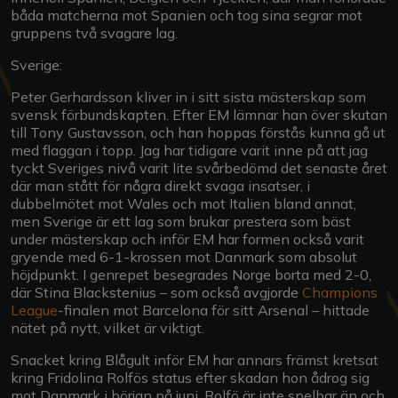
båda matcherna mot Spanien och tog sina segrar mot
gruppens två svagare lag.
Sverige:
Peter Gerhardsson kliver in i sitt sista mästerskap som
svensk förbundskapten. Efter EM lämnar han över skutan
till Tony Gustavsson, och han hoppas förstås kunna gå ut
med flaggan i topp. Jag har tidigare varit inne på att jag
tyckt Sveriges nivå varit lite svårbedömd det senaste året
där man stått för några direkt svaga insatser, i
dubbelmötet mot Wales och mot Italien bland annat,
men Sverige är ett lag som brukar prestera som bäst
under mästerskap och inför EM har formen också varit
gryende med 6-1-krossen mot Danmark som absolut
höjdpunkt. I genrepet besegrades Norge borta med 2-0,
där Stina Blackstenius – som också avgjorde
Champions
League
-finalen mot Barcelona för sitt Arsenal – hittade
nätet på nytt, vilket är viktigt.
Snacket kring Blågult inför EM har annars främst kretsat
kring Fridolina Rolfös status efter skadan hon ådrog sig
mot Danmark i början på juni. Rolfö är inte spelbar än och