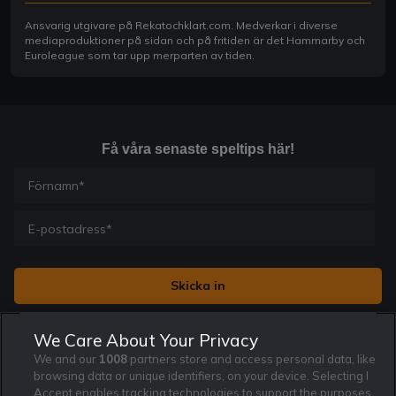
Ansvarig utgivare på Rekatochklart.com. Medverkar i diverse
mediaproduktioner på sidan och på fritiden är det Hammarby och
Euroleague som tar upp merparten av tiden.
Få våra senaste speltips här!
Jag vill få nyhetsbrev från Rekatochklart och jag är 18+. Regler
We Care About Your Privacy
och villkor gäller.
*
We and our
1008
partners store and access personal data, like
browsing data or unique identifiers, on your device. Selecting I
Accept enables tracking technologies to support the purposes