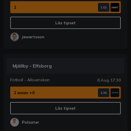
1
1.52
Läs tipset
jewertsson
Mjällby - Elfsborg
Fotboll - Allsvenskan
8 Aug 17:30
2 asian +0
2.35
Läs tipset
Polsater