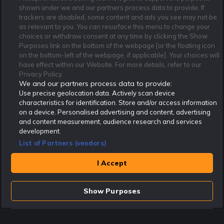
shown under we and our partners process data to provide. If
trackers are disabled, some content and ads you see may not be
as relevant to you. You can resurface this menu to change your
Affiliate Modell
Ansvarsfullt Spelande
Cookie Policy
choices or withdraw consent at any time by clicking the Show
Om Rekatochklart
F.A.Q
Användarvilkor
Purposes link on the bottom of the webpage [or the floating icon
on the bottom-left of the webpage, if applicable]. Your choices will
Kontakta oss
Nyhetsarkiv
Integritetspolicy
have effect within our Website. For more details, refer to our
Redaktionen
Tipsarkiv
Sportkalender
Privacy Policy.
We and our partners process data to provide:
Redaktionell policy
Rekatochklart shop
Use precise geolocation data. Actively scan device
characteristics for identification. Store and/or access information
Rekatochklart.com är Sveriges ledande betting-community. 2017 nominerades
on a device. Personalised advertising and content, advertising
Rekatochklart som en av världens bästa spelinformations-sajter på spelbranschens egen
Oscarsgala EGR Awards.
and content measurement, audience research and services
development.
Rekatochklart är oberoende och ej knutet till något specifikt spelbolag. Här hittar du
speltips, unika insättningsbonusar och erbjudanden från de största och mest seriösa
List of Partners (vendors)
spelbolagen. En spelbok, spelskola, information om skador och avstängningar samt vårt
populära klotterplank.
Har du några frågor är du välkommen att
kontakta oss
.
I Accept
Copyright © Rekatochklart.com 2008-2026 - Alla rättigheter reserverade.
Show Purposes
Spela ansvarsfullt. Åldersgränsen för spel är 18+ Har ditt spelande blivit ett
problem? Kontakta stödlinjen på 020-81 91 00. Odds kan ändras. Alla odds var
korrekta vid den tidpunkt de publicerades. Spel utan konto innebär att man
använder e-legitimation för registrering. Delar av innehållet på sajten är
kommersiellt innehåll.