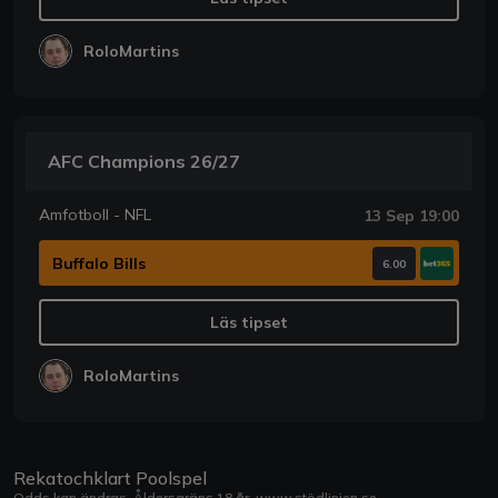
RoloMartins
AFC Champions 26/27
Amfotboll - NFL
13 Sep 19:00
Buffalo Bills
6.00
Läs tipset
RoloMartins
Rekatochklart Poolspel
Odds kan ändras. Åldersgräns 18 år.
www.stödlinjen.se