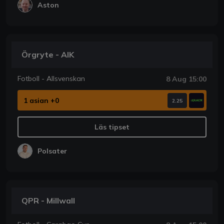
Aston
Örgryte - AIK
Fotboll - Allsvenskan
8 Aug 15:00
1 asian +0
2.25
Läs tipset
Polsater
QPR - Millwall