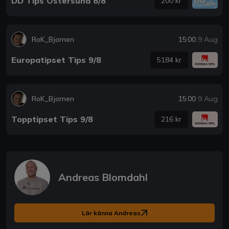
DD Tips Östersund 8/8
200 kr
RoK_Bjornen
15:00
9 Aug
Europatipset Tips 9/8
5184 kr
RoK_Bjornen
15:00
9 Aug
Topptipset Tips 9/8
216 kr
Andreas Blomdahl
Lär känna Andreas