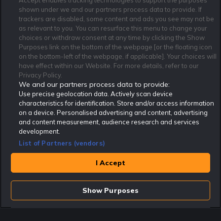
Accept enables tracking technologies to support the purposes
shown under we and our partners process data to provide. If
trackers are disabled, some content and ads you see may not be
as relevant to you. You can resurface this menu to change your
Affiliate Modell
Ansvarsfullt Spelande
Cookie Policy
choices or withdraw consent at any time by clicking the Show
Purposes link on the bottom of the webpage [or the floating icon
Om Rekatochklart
F.A.Q
Användarvilkor
on the bottom-left of the webpage, if applicable]. Your choices will
Kontakta oss
Nyhetsarkiv
Integritetspolicy
have effect within our Website. For more details, refer to our
Redaktionen
Tipsarkiv
Sportkalender
Privacy Policy.
We and our partners process data to provide:
Redaktionell policy
Rekatochklart shop
Use precise geolocation data. Actively scan device
characteristics for identification. Store and/or access information
Rekatochklart.com är Sveriges ledande betting-community. 2017 nominerades
on a device. Personalised advertising and content, advertising
Rekatochklart som en av världens bästa spelinformations-sajter på spelbranschens egen
Oscarsgala EGR Awards.
and content measurement, audience research and services
development.
Rekatochklart är oberoende och ej knutet till något specifikt spelbolag. Här hittar du
speltips, unika insättningsbonusar och erbjudanden från de största och mest seriösa
List of Partners (vendors)
spelbolagen. En spelbok, spelskola, information om skador och avstängningar samt vårt
populära klotterplank.
Har du några frågor är du välkommen att
kontakta oss
.
I Accept
Copyright © Rekatochklart.com 2008-2026 - Alla rättigheter reserverade.
Show Purposes
Spela ansvarsfullt. Åldersgränsen för spel är 18+ Har ditt spelande blivit ett
problem? Kontakta stödlinjen på 020-81 91 00. Odds kan ändras. Alla odds var
korrekta vid den tidpunkt de publicerades. Spel utan konto innebär att man
använder e-legitimation för registrering. Delar av innehållet på sajten är