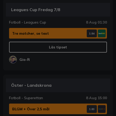
Leagues Cup Fredag 7/8
Fotboll - Leagues Cup
8 Aug 01:30
Tre matcher, se text
1.84
Läs tipset
Gio-R
Öster - Landskrona
Fotboll - Superettan
8 Aug 15:00
BLGM + Över 2,5 mål
1.83