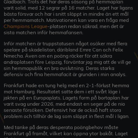
Gladbach. Trots det har deras säsong på hemmaplan
varit solid, med 12 segrar på 16 matcher. Laget har ligans
bästa försvar och har i snitt släppt in mindre än ett mål
per hemmamatch. Motivationen kan vara en fråga med
Champions League
-platsen redan säkrad, men det är
sista matchen inför hemmafansen.
Inför matchen är truppstatusen något osäker med flera
spelare på skadelistan, däribland Emre Can och Felix
Nmecha. Även om en poäng räcker för att säkra
andraplatsen före Leipzig, förväntar jag mig att de vill ge
sin hemmapublik en bra avslutning. Deras starka
defensiv och fina hemmafacit är grunden i min analys.
Frankfurt hade en tung helg med en 2-1-förlust hemma
mot Hamburg. Resultatet satte dem i ett svårt läge i
jakten på en Europaplats. Lagets form på bortaplan har
varit svag under 2026, med endast en seger på de nio
senaste försöken. Defensivt har de också haft stora
problem och tillhör de lag som släppt in flest mål i ligan.
Med tanke på deras desperata poängbehov måste
Frankfurt gå framåt, vilket kan öppna ytor bakåt. Laget