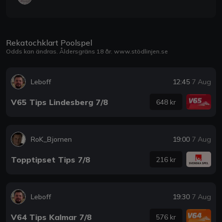
Rekatochklart Poolspel
Odds kan ändras. Åldersgräns 18 år.
www.stödlinjen.se
Leboff
12:45
7 Aug
V65 Tips Lindesberg 7/8
648 kr
RoK_Bjornen
19:00
7 Aug
Topptipset Tips 7/8
216 kr
Leboff
19:30
7 Aug
V64 Tips Kalmar 7/8
576 kr