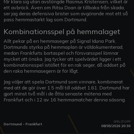
får klara sig utan avstängde Rasmus Kristensen, vilket är
ett avbräck. Även om Ritsu Doan är tillbaka från skada,
ser jag deras defensiva brister som avgörande mot ett så
pass hemmastarkt lag som Dortmund.
Kombinationsspel på hemmalaget
Allt pekar på en hemmaseger på Signal Iduna Park.
Dortmunds styrka på hemmaplan är väldokumenterad,
medan Frankfurts bortaspel och försvarsspel lämnar
mycket att önska. Jag tycker att spelvärdet ligger i ett
kombinationsspel istället för en rak seger, då oddset på
den raka hemmasegern är för lågt.
Jag väljer att spela Dortmund som vinnare, kombinerat
med att de gör över 1.5 mål till oddset 1.61. Dortmund har
gjort minst två mål i de åtta senaste mötena med
Frankfurt och i 12 av 16 hemmamatcher denna säsong.
SPELSTOPP
Dortmund - Frankfurt
08/05/2026 20:30