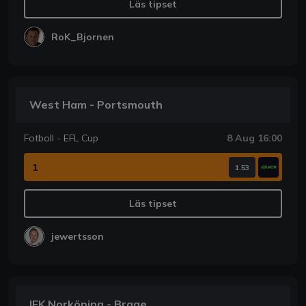
Läs tipset
RoK_Bjornen
West Ham - Portsmouth
Fotboll - EFL Cup
8 Aug 16:00
1
1.53
Läs tipset
jewertsson
IFK Norköping - Brage