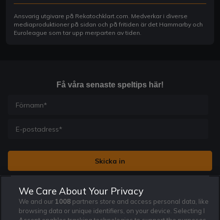
Ansvarig utgivare på Rekatochklart.com. Medverkar i diverse
mediaproduktioner på sidan och på fritiden är det Hammarby och
Euroleague som tar upp merparten av tiden.
Få våra senaste speltips här!
Jag vill få nyhetsbrev från Rekatochklart och jag är 18+. Regler
We Care About Your Privacy
och villkor gäller.
*
We and our
1008
partners store and access personal data, like
browsing data or unique identifiers, on your device. Selecting I