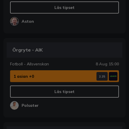
Läs tipset
Aston
Örgryte - AIK
Fotboll - Allsvenskan
8 Aug 15:00
1 asian +0
2.25
Läs tipset
Polsater