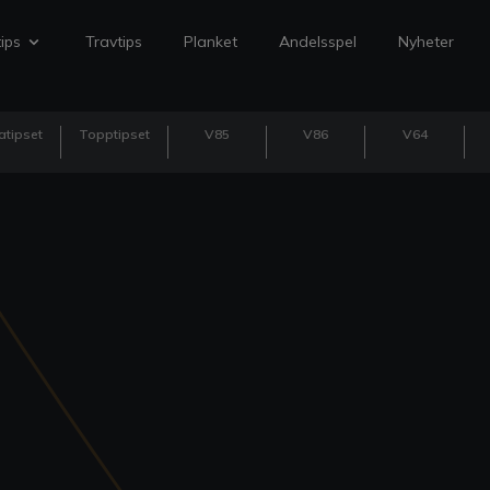
ips
Travtips
Planket
Andelsspel
Nyheter
atipset
Topptipset
V85
V86
V64