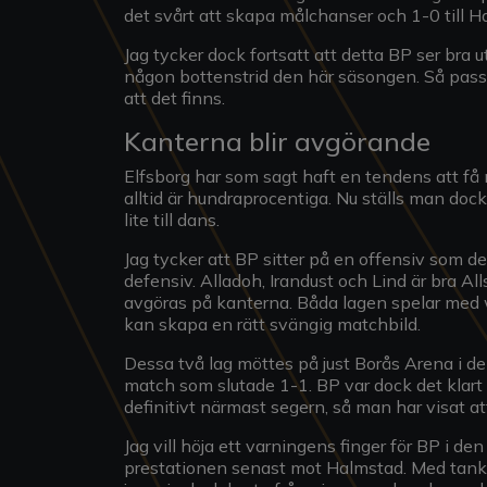
det svårt att skapa målchanser och 1-0 till Ha
Jag tycker dock fortsatt att detta BP ser bra u
någon bottenstrid den här säsongen. Så pass m
att det finns.
Kanterna blir avgörande
Elfsborg har som sagt haft en tendens att få 
alltid är hundraprocentiga. Nu ställs man doc
lite till dans.
Jag tycker att BP sitter på en offensiv som d
defensiv. Alladoh, Irandust och Lind är bra 
avgöras på kanterna. Båda lagen spelar med wi
kan skapa en rätt svängig matchbild.
Dessa två lag möttes på just Borås Arena i 
match som slutade 1-1. BP var dock det klart
definitivt närmast segern, så man har visat a
Jag vill höja ett varningens finger för BP i de
prestationen senast mot Halmstad. Med tanke 