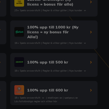
licens = bonus för alla)
25+ Spela ansvarsfullt |
Regler & villkor
gäller | Nya kunder
100% upp till 1000 kr (Ny
licens = ny bonus för
Alla!)
18+ Spela ansvarsfullt |
Regler & villkor
gäller | Nya kunder
100% upp till 500 kr
18+ Spela ansvarsfullt |
Regler & villkor
gäller | Nya kunder
100% upp till 600 kr
18+ Spela ansvarsfullt
|
stodlinjen.se
|
spelpaus.se
Läs fullständiga regler och villkor här