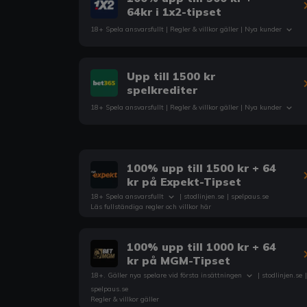
64kr i 1x2-tipset
18+ Spela ansvarsfullt |
Regler & villkor
gäller | Nya kunder
Upp till 1500 kr
spelkrediter
18+ Spela ansvarsfullt |
Regler & villkor
gäller | Nya kunder
100% upp till 1500 kr + 64
kr på Expekt-Tipset
18+ Spela ansvarsfullt
|
stodlinjen.se
|
spelpaus.se
Läs fullständiga regler och villkor här
100% upp till 1000 kr + 64
kr på MGM-Tipset
18+. Gäller nya spelare vid första insättningen
|
stodlinjen.se
|
spelpaus.se
Regler & villkor gäller