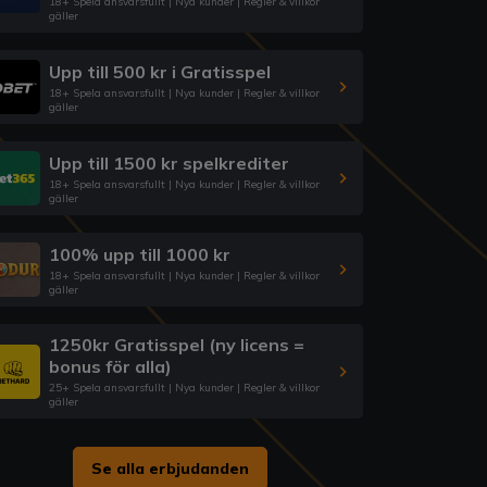
18+ Spela ansvarsfullt | Nya kunder | Regler & villkor
gäller
Upp till 500 kr i Gratisspel
18+ Spela ansvarsfullt | Nya kunder | Regler & villkor
gäller
Upp till 1500 kr spelkrediter
18+ Spela ansvarsfullt | Nya kunder | Regler & villkor
gäller
100% upp till 1000 kr
18+ Spela ansvarsfullt | Nya kunder | Regler & villkor
gäller
1250kr Gratisspel (ny licens =
bonus för alla)
25+ Spela ansvarsfullt | Nya kunder | Regler & villkor
gäller
Se alla erbjudanden