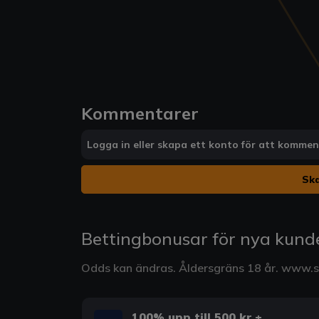
Kommentarer
Logga in eller skapa ett konto för att komme
Ska
Bettingbonusar för nya kund
Odds kan ändras. Åldersgräns 18 år.
www.st
100% upp till 500 kr +