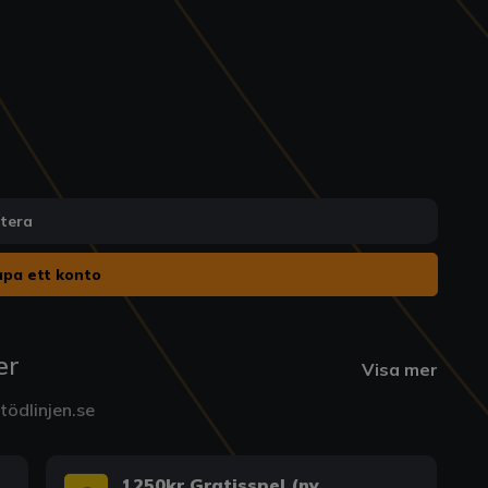
ntera
pa ett konto
er
Visa mer
ödlinjen.se
1250kr Gratisspel (ny