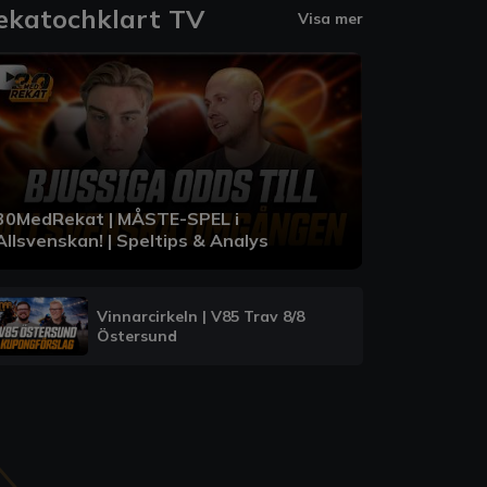
ekatochklart TV
Visa mer
30MedRekat | MÅSTE-SPEL i
Allsvenskan! | Speltips & Analys
Vinnarcirkeln | V85 Trav 8/8
Östersund