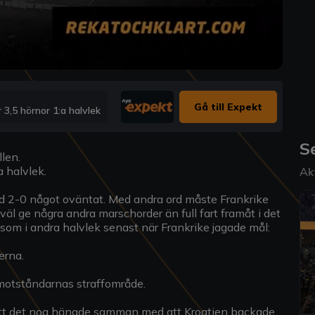
Gå till Expekt
 3,5 hörnor 1:a halvlek
S
llen.
ta halvlek.
Ak
d 2-0 något oväntat. Med andra ord måste Frankrike
äl ge några andra marschorder än full fart framåt i det
som i andra halvlek senast när Frankrike jagade mål:
erna.
 motståndarnas straffområde.
 att det nog hängde samman med att Kroatien backade