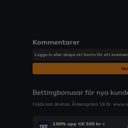
Kommentarer
Logga in eller skapa ett konto för att komme
Ska
Bettingbonusar för nya kund
Odds kan ändras. Åldersgräns 18 år.
www.st
100% upp till 500 kr +