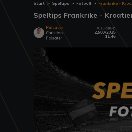
Start
Speltips
Fotboll
Frankrike - Kroa
Speltips Frankrike - Kroatie
Polsater
PUBLICERAD
22/03/2025
Christian
11:46
Polsäter