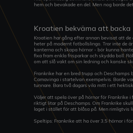
hem och bevakade en del. Men nog borde de
Kroatien bekväma att backa
Kroatien har gång efter annan bevisat att de 
heter på modernt fotbollslingo. Tror inte de ä
kanterna och skapa hörnor - bör kunna hantera
fixa fram enkla frisparkar och skydda boll. R
om att slå vakt om sin ledning och kanske s
Frankrike har en bred trupp och Deschamps b
Camavinga i startelvan exempelvis. Borde vara
tunnare. Bara två dagars vila mitt i ett hekti
Väljer att spela över på hörnor för Frankrike i
riktigt litar på Deschamps. Om Frankrike skul
laget i stället för att blåsa på. Men rimligtvis l
Speltips: Frankrike att ha över 3,5 hörnor i fö