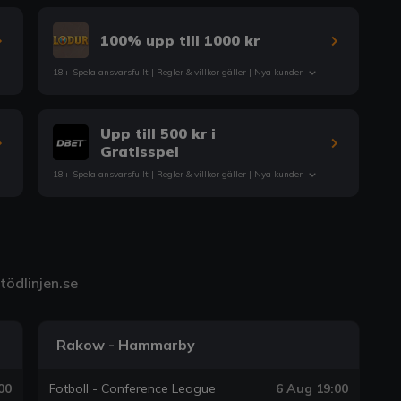
100% upp till 1000 kr
18+ Spela ansvarsfullt |
Regler & villkor
gäller | Nya kunder
Upp till 500 kr i
Gratisspel
18+ Spela ansvarsfullt |
Regler & villkor
gäller | Nya kunder
ödlinjen.se
Rakow - Hammarby
00
Fotboll - Conference League
6 Aug 19:00