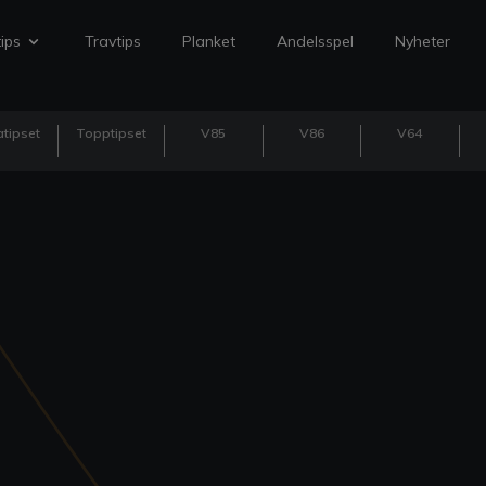
ips
Travtips
Planket
Andelsspel
Nyheter
tipset
Topptipset
V85
V86
V64