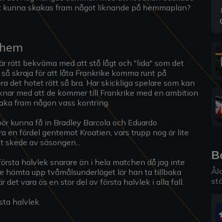
t kunna skakas fram något liknande på hemmaplan?
 hem
är rätt bekväma med att stå lågt och "lida" som det
r så skraja för att låta Frankrike komma runt på
 det hotet rätt så bra. Har skickliga spelare som kan
äknar med att de kommer till Frankrike med en ambition
kaka fram någon vass kontring.
ör kunna få in Bradley Barcola och Eduardo
 en fördel gentemot Kroatien, vars trupp nog är lite
skt skede av säsongen...
B
 första halvlek snarare än i hela matchen då jag inte
Åld
le hämta upp tvåmålsunderläget lär han ta tillbaka
stö
är det vara ös en stor del av första halvlek i alla fall.
rsta halvlek.