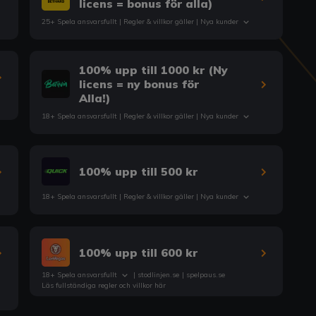
licens = bonus för alla)
25+ Spela ansvarsfullt |
Regler & villkor
gäller | Nya kunder
100% upp till 1000 kr (Ny
licens = ny bonus för
Alla!)
18+ Spela ansvarsfullt |
Regler & villkor
gäller | Nya kunder
100% upp till 500 kr
18+ Spela ansvarsfullt |
Regler & villkor
gäller | Nya kunder
100% upp till 600 kr
18+ Spela ansvarsfullt
|
stodlinjen.se
|
spelpaus.se
Läs fullständiga regler och villkor här