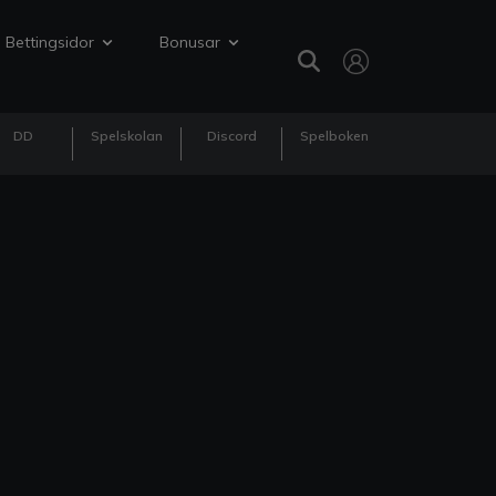
Bettingsidor
Bonusar
DD
Spelskolan
Discord
Spelboken