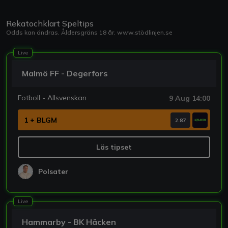
Rekatochklart Speltips
Odds kan ändras. Åldersgräns 18 år.
www.stödlinjen.se
Live
Malmö FF - Degerfors
Fotboll - Allsvenskan
9 Aug 14:00
1 + BLGM
2.87
Läs tipset
Polsater
Live
Hammarby - BK Häcken