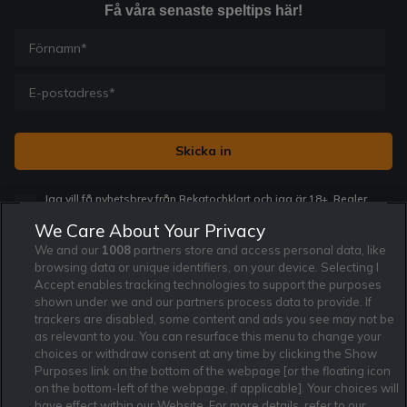
Få våra senaste speltips här!
Jag vill få nyhetsbrev från Rekatochklart och jag är 18+. Regler
och villkor gäller.
*
We Care About Your Privacy
We and our
1008
partners store and access personal data, like
browsing data or unique identifiers, on your device. Selecting I
Accept enables tracking technologies to support the purposes
shown under we and our partners process data to provide. If
trackers are disabled, some content and ads you see may not be
Affiliate Modell
Ansvarsfullt Spelande
Cookie Policy
as relevant to you. You can resurface this menu to change your
Om Rekatochklart
F.A.Q
Användarvilkor
choices or withdraw consent at any time by clicking the Show
Purposes link on the bottom of the webpage [or the floating icon
Kontakta oss
Nyhetsarkiv
Integritetspolicy
on the bottom-left of the webpage, if applicable]. Your choices will
Redaktionen
Tipsarkiv
Sportkalender
have effect within our Website. For more details, refer to our