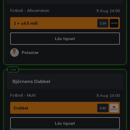
Fotboll - Allsvenskan
9 Aug 14:00
1 + u4,5 mål
2.10
Läs tipset
Polsater
Live
Björnens Dubbel
Fotboll - Multi
9 Aug 14:00
Dubbel
3.62
Läs tipset