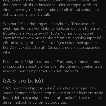
det väntas bli riktigt busväder under lördagen. Kraftiga
vindar och regn. Lär med andra ord bli rätt så svårspelat
och bra chans för målsnålt.
Sen har IFK Norrköping en del avbräck. Traustason är
avstängd. Senast var Moberg-Karlsson out och han är ett
frågetecken. Värsta av allt: Totte Nyman är också ett
stort frågetecken. Med tanke på att ett landslagsuppehåll
väntar kan jag inte se Falk ta några risker med spelare
här. Är mycket bättre att låta spelarna vila upp sig under
vilan.
Dessutom stökigt i klubben då Fannberg kommer lämna
sin sportchefsposition. Kanske inte påverkar spelarna så
mycket, men helt positivt kan det inte vara.
GAIS bra bakåt
GAIS har bara släppt in 24 mål den här säsongen. Bra
underliggande defensiv statistik och är helt klart ett av de
bästa defensiva algen. Har allt att spela för i och med att
de är med och krigar om Europaplats.