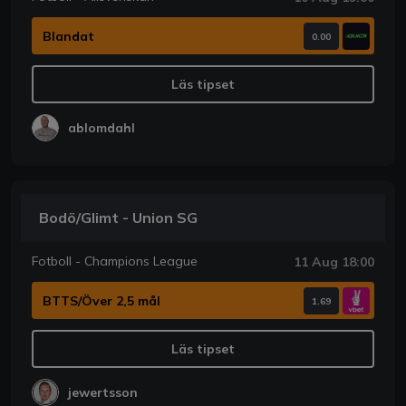
Blandat
0.00
Läs tipset
ablomdahl
Bodö/Glimt - Union SG
Fotboll - Champions League
11 Aug 18:00
BTTS/Över 2,5 mål
1.69
Läs tipset
jewertsson