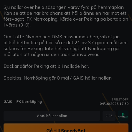
Sju nollor över hela säsongen varav fyra på hemmaplan.
Kan se att de har bra chans att hålla ännu en här mot ett
försvagat IFK Norrköping. Körde över Peking på bortaplan
i våras (3-0).
Om Totte Nyman och DMK missar matchen, vilket jag
alltså bettar lite på här, så är det 21 av 37 gjorda mål som
saknas för Peking. Inte helt vanligt att Norrköping gör
mål utan att någon ur den trion är involverad.
Backar därför Peking att bli nollade här.
Speltips: Norrköping gör 0 mål / GAIS håller nollan.
SPELSTOPP
GAIS - IFK Norrköping
04/10/2025 17:30
GAIS håller nollan
2.25
Gå till SpeedyBet