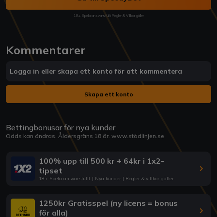
18+ Spela ansvarsfullt Regler & Villkor gäller
Kommentarer
Logga in eller skapa ett konto för att kommentera
Skapa ett konto
Bettingbonusar för nya kunder
Odds kan ändras. Åldersgräns 18 år.
www.stödlinjen.se
100% upp till 500 kr + 64kr i 1x2-
tipset
18+ Spela ansvarsfullt | Nya kunder | Regler & villkor gäller
1250kr Gratisspel (ny licens = bonus
för alla)