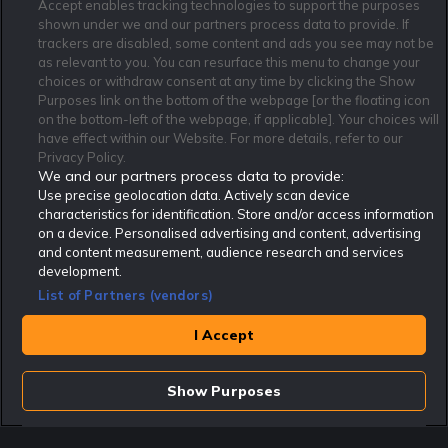
Accept enables tracking technologies to support the purposes
shown under we and our partners process data to provide. If
trackers are disabled, some content and ads you see may not be
as relevant to you. You can resurface this menu to change your
Affiliate Modell
Ansvarsfullt Spelande
Cookie Policy
choices or withdraw consent at any time by clicking the Show
Om Rekatochklart
F.A.Q
Användarvilkor
Purposes link on the bottom of the webpage [or the floating icon
on the bottom-left of the webpage, if applicable]. Your choices will
Kontakta oss
Nyhetsarkiv
Integritetspolicy
have effect within our Website. For more details, refer to our
Redaktionen
Tipsarkiv
Sportkalender
Privacy Policy.
We and our partners process data to provide:
Redaktionell policy
Rekatochklart shop
Use precise geolocation data. Actively scan device
characteristics for identification. Store and/or access information
Rekatochklart.com är Sveriges ledande betting-community. 2017 nominerades
on a device. Personalised advertising and content, advertising
Rekatochklart som en av världens bästa spelinformations-sajter på spelbranschens egen
Oscarsgala EGR Awards.
and content measurement, audience research and services
development.
Rekatochklart är oberoende och ej knutet till något specifikt spelbolag. Här hittar du
speltips, unika insättningsbonusar och erbjudanden från de största och mest seriösa
List of Partners (vendors)
spelbolagen. En spelbok, spelskola, information om skador och avstängningar samt vårt
populära klotterplank.
Har du några frågor är du välkommen att
kontakta oss
.
I Accept
Copyright © Rekatochklart.com 2008-2026 - Alla rättigheter reserverade.
Show Purposes
Spela ansvarsfullt. Åldersgränsen för spel är 18+ Har ditt spelande blivit ett
problem? Kontakta stödlinjen på 020-81 91 00. Odds kan ändras. Alla odds var
korrekta vid den tidpunkt de publicerades. Spel utan konto innebär att man
använder e-legitimation för registrering. Delar av innehållet på sajten är