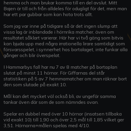
hemma och man brukar komma till en del avslut. Mitt
Bajen är till och från alldeles för odugligt för det, men man
har ett par gubbar som kan hota trots allt.
Som jag var inne på tidigare så är det ingen slump att
vissa lag är inblandade i hörnrika matcher, även om
resultatet såklart varierar. Här har vi två gäng som bitvis
kan bjuda upp med några irrationella lirare samtidigt som
försvarsspelet, i synnerhet hos bortalaget, inte funkar alla
gånger och blir överspelat.
I Hammarbys fall har nu 7 av 8 matcher på bortaplan
slutat på minst 11 hörnor. För Giffarnas del står
statistiken på 5 av 7 hemmamatcher om man räknar bort
den som slutade på exakt 10.
Mål kan det mycket väl också bli, av ungefär samma
tankar även där som de som nämndes ovan.
Spelar en dubbel med över 10 hörnor (insatsen tillbaka
vid exakt 10) till 1,90 och över 2,5 mål till 1,85 vilket ger
3,51. Hörnorna+målen spelas med 4/10.