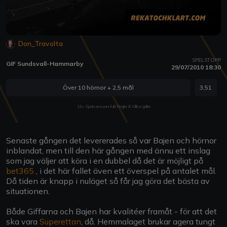
Don_Travolta
SPELSTOPP
GIF Sundsvall-Hammarby
29/07/2010 18:30
Över 10 hörnor + 2,5 mål
3,51
18+ Spela ansvarsfullt Regler & Villkor gäller
Senaste gången det levererades så var Bajen och hörnor
inblandat, men till den här gången med ännu ett inslag
som jag väljer att köra i en dubbel då det är möjligt på
bet365
, i det här fallet även ett överspel på antalet mål.
Då tiden är knapp i nuläget så får jag göra det bästa av
situationen.
Både Giffarna och Bajen har kvalitéer framåt - för att det
ska vara
Superettan
, då. Hemmalaget brukar agera tungt