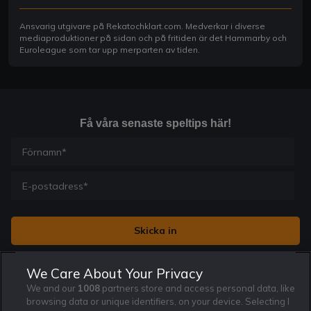
Ansvarig utgivare på Rekatochklart.com. Medverkar i diverse
mediaproduktioner på sidan och på fritiden är det Hammarby och
Euroleague som tar upp merparten av tiden.
Få våra senaste speltips här!
Jag vill få nyhetsbrev från Rekatochklart och jag är 18+. Regler
We Care About Your Privacy
och villkor gäller.
*
We and our
1008
partners store and access personal data, like
browsing data or unique identifiers, on your device. Selecting I