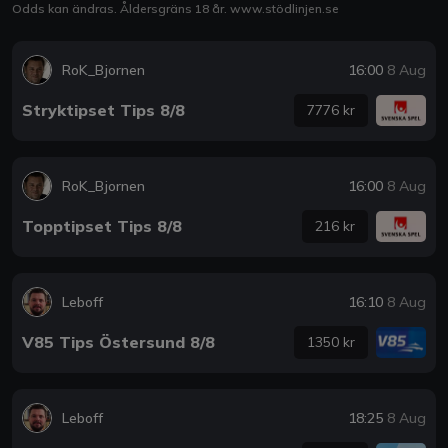
Odds kan ändras. Åldersgräns 18 år.
www.stödlinjen.se
RoK_Bjornen
16:00
8 Aug
Stryktipset Tips 8/8
7776 kr
RoK_Bjornen
16:00
8 Aug
Topptipset Tips 8/8
216 kr
Leboff
16:10
8 Aug
V85 Tips Östersund 8/8
1350 kr
Leboff
18:25
8 Aug