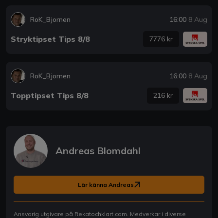
RoK_Bjornen
16:00
8 Aug
Stryktipset Tips 8/8
7776 kr
RoK_Bjornen
16:00
8 Aug
Topptipset Tips 8/8
216 kr
Andreas Blomdahl
Lär känna Andreas
Ansvarig utgivare på Rekatochklart.com. Medverkar i diverse