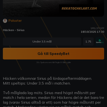
Polsater
SPELSTOPP
Häcken - Sirius
18/10/2025 17:30
Under 3,5 mål
1.75
Gå till SpeedyBet
18+ Spela ansvarsfullt Regler & Villkor gäller
Häcken välkomnar Sirius på lördagseftermiddagen.
Mitt speltips: Under 3,5 mål i matchen.
Två målglada lag möts. Sirius med högst målsnitt per
match i hela serien, medan för Häckens del är det bara tre
lag (varav Sirius alltså är ett) som har högre målsnitt per
match. Marknaden väntar sig en målrik match och