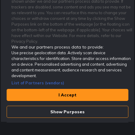
shown under we and our partners process data to provide. If
trackers are disabled, some content and ads you see may not be
Affiliate Modell
Ansvarsfullt Spelande
Cookie Policy
as relevant to you. You can resurface this menu to change your
Om Rekatochklart
F.A.Q
Användarvilkor
choices or withdraw consent at any time by clicking the Show
Purposes link on the bottom of the webpage [or the floating icon
Kontakta oss
Nyhetsarkiv
Integritetspolicy
on the bottom-left of the webpage, if applicable]. Your choices will
Redaktionen
Tipsarkiv
Sportkalender
have effect within our Website. For more details, refer to our
Privacy Policy.
Redaktionell policy
Rekatochklart shop
We and our partners process data to provide:
Use precise geolocation data. Actively scan device
Rekatochklart.com är Sveriges ledande betting-community. 2017 nominerades
Rekatochklart som en av världens bästa spelinformations-sajter på spelbranschens egen
characteristics for identification. Store and/or access information
Oscarsgala EGR Awards.
on a device. Personalised advertising and content, advertising
Rekatochklart är oberoende och ej knutet till något specifikt spelbolag. Här hittar du
and content measurement, audience research and services
speltips, unika insättningsbonusar och erbjudanden från de största och mest seriösa
development.
spelbolagen. En spelbok, spelskola, information om skador och avstängningar samt vårt
populära klotterplank.
List of Partners (vendors)
Har du några frågor är du välkommen att
kontakta oss
.
I Accept
Copyright © Rekatochklart.com 2008-2026 - Alla rättigheter reserverade.
Spela ansvarsfullt. Åldersgränsen för spel är 18+ Har ditt spelande blivit ett
problem? Kontakta stödlinjen på 020-81 91 00. Odds kan ändras. Alla odds var
Show Purposes
korrekta vid den tidpunkt de publicerades. Spel utan konto innebär att man
använder e-legitimation för registrering. Delar av innehållet på sajten är
kommersiellt innehåll.