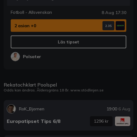
Fotboll - Allsvenskan
8 Aug 17:30
2 asian +0
2.35
Läs tipset
Polsater
Rekatochklart Poolspel
Odds kan ändras. Åldersgräns 18 år.
www.stödlinjen.se
RoK_Bjornen
19:00
6 Aug
Europatipset Tips 6/8
1296 kr