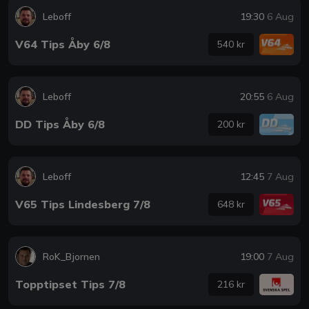
Leboff
19:30
6 Aug
V64 Tips Åby 6/8
540 kr
Leboff
20:55
6 Aug
DD Tips Åby 6/8
200 kr
Leboff
12:45
7 Aug
V65 Tips Lindesberg 7/8
648 kr
RoK_Bjornen
19:00
7 Aug
Topptipset Tips 7/8
216 kr