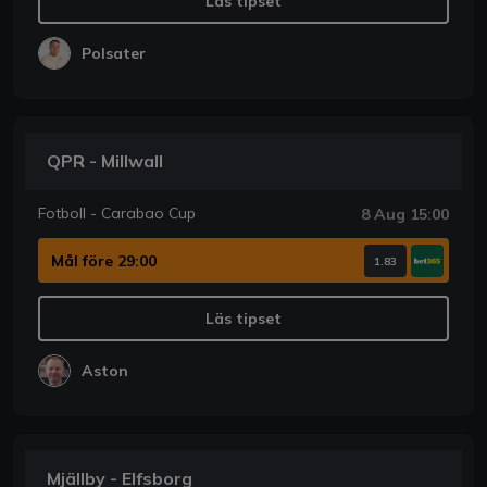
Läs tipset
Polsater
QPR - Millwall
Fotboll - Carabao Cup
8 Aug 15:00
Mål före 29:00
1.83
Läs tipset
Aston
Mjällby - Elfsborg