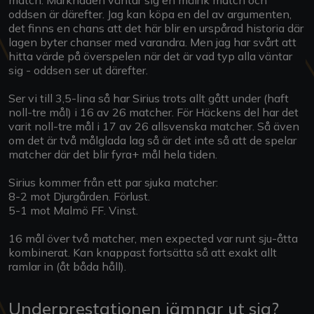
oddsen är därefter. Jag kan köpa en del av argumenten,
det finns en chans att det här blir en urspårad historia där
lagen byter chanser med varandra. Men jag har svårt att
hitta värde på överspelen när det är vad typ alla väntar
sig - oddsen ser ut därefter.
Ser vi till 3,5-lina så har Sirius trots allt gått under (haft
noll-tre mål) i 16 av 26 matcher. För Häckens del har det
varit noll-tre mål i 17 av 26 allsvenska matcher. Så även
om det är två målglada lag så är det inte så att de spelar
matcher där det blir fyra+ mål hela tiden.
Sirius kommer från ett par sjuka matcher:
8-2 mot Djurgården. Förlust.
5-1 mot Malmö FF. Vinst.
16 mål över två matcher, men expected var runt sju-åtta
kombinerat. Kan knappast fortsätta så att exakt allt
ramlar in (åt båda håll).
Underprestationen jämnar ut sig?