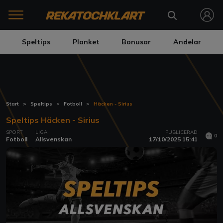
Speltips
Planket
Bonusar
Andelar
Start
Speltips
Fotboll
Häcken - Sirius
Speltips Häcken - Sirius
SPORT
LIGA
PUBLICERAD
0
Fotboll
Allsvenskan
17/10/2025 15:41