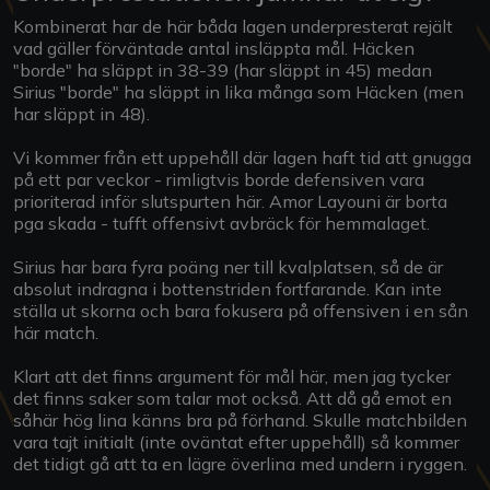
Kombinerat har de här båda lagen underpresterat rejält
vad gäller förväntade antal insläppta mål. Häcken
"borde" ha släppt in 38-39 (har släppt in 45) medan
Sirius "borde" ha släppt in lika många som Häcken (men
har släppt in 48).
Vi kommer från ett uppehåll där lagen haft tid att gnugga
på ett par veckor - rimligtvis borde defensiven vara
prioriterad inför slutspurten här. Amor Layouni är borta
pga skada - tufft offensivt avbräck för hemmalaget.
Sirius har bara fyra poäng ner till kvalplatsen, så de är
absolut indragna i bottenstriden fortfarande. Kan inte
ställa ut skorna och bara fokusera på offensiven i en sån
här match.
Klart att det finns argument för mål här, men jag tycker
det finns saker som talar mot också. Att då gå emot en
såhär hög lina känns bra på förhand. Skulle matchbilden
vara tajt initialt (inte oväntat efter uppehåll) så kommer
det tidigt gå att ta en lägre överlina med undern i ryggen.