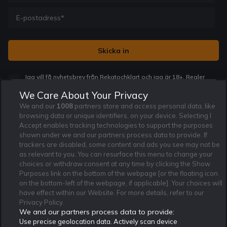
Jag vill få nyhetsbrev från Rekatochklart och jag är 18+. Regler
och villkor gäller.
*
We Care About Your Privacy
We and our
1008
partners store and access personal data, like
browsing data or unique identifiers, on your device. Selecting I
Accept enables tracking technologies to support the purposes
shown under we and our partners process data to provide. If
trackers are disabled, some content and ads you see may not be
Affiliate Modell
Ansvarsfullt Spelande
Cookie Policy
as relevant to you. You can resurface this menu to change your
Om Rekatochklart
F.A.Q
Användarvilkor
choices or withdraw consent at any time by clicking the Show
Purposes link on the bottom of the webpage [or the floating icon
Kontakta oss
Nyhetsarkiv
Integritetspolicy
on the bottom-left of the webpage, if applicable]. Your choices will
Redaktionen
Tipsarkiv
Sportkalender
have effect within our Website. For more details, refer to our
Privacy Policy.
Redaktionell policy
Rekatochklart shop
We and our partners process data to provide:
Use precise geolocation data. Actively scan device
Rekatochklart.com är Sveriges ledande betting-community. 2017 nominerades