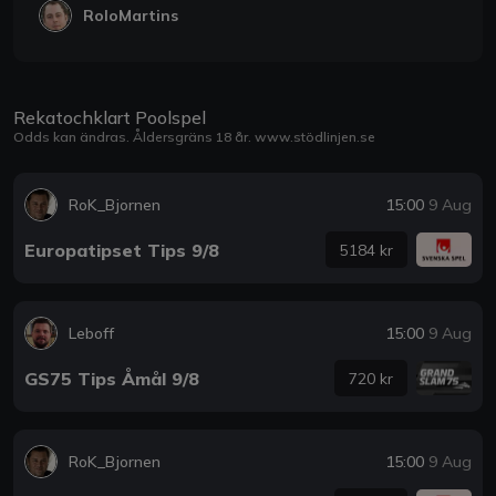
RoloMartins
Rekatochklart Poolspel
Odds kan ändras. Åldersgräns 18 år.
www.stödlinjen.se
RoK_Bjornen
15:00
9 Aug
Europatipset Tips 9/8
5184 kr
Leboff
15:00
9 Aug
GS75 Tips Åmål 9/8
720 kr
RoK_Bjornen
15:00
9 Aug