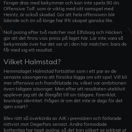
Fenger dras med bekymmer och kan inte spela 90 än.
Offensive Tolf, som är viktig med sitt samspel med
Heintz, är också skadad. Gör att hela offensiven blir
lidande och än så länge har IFK skapat ganska lite.
Noll poäng efter två matcher mot Elfsborg och Häcken
gör att det finns viss press på laget här. Lär inte vara så
bekymrade över hur det ser ut i den här matchen, bara de
får med sig ett resultat.
Vilket Halmstad?
Hemmalaget Halmstad fortsätter som i ett par av de
senaste säsongerna att försöka lägga om sitt spel. Vill bli
mer offensiva och framåtlutade nu, vilket var ambitionen
även tidigare säsonger. Men efter att resultaten uteblivit
upplever jag att de återgått till sin tidigare, förenklat,
brunkiga identitet. Frågan är om det inte är dags för det
igen snart?
Blev rätt så överkörda av AIK i premiären och förlorade
rättvist mot Degerfors senast. Andra förmodade
bottenlag har tagit poäng, så det kan säkert se jobbigt ut