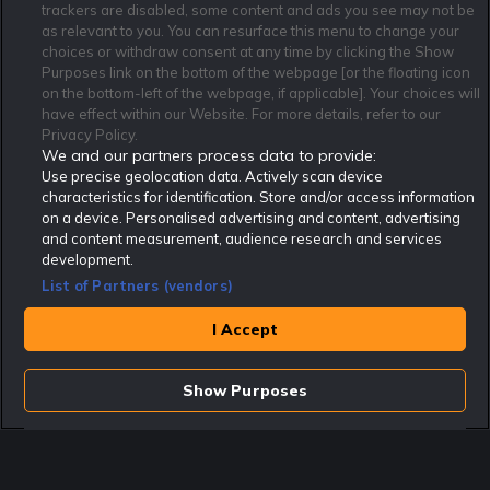
trackers are disabled, some content and ads you see may not be
as relevant to you. You can resurface this menu to change your
Affiliate Modell
Ansvarsfullt Spelande
Cookie Policy
choices or withdraw consent at any time by clicking the Show
Om Rekatochklart
F.A.Q
Användarvilkor
Purposes link on the bottom of the webpage [or the floating icon
on the bottom-left of the webpage, if applicable]. Your choices will
Kontakta oss
Nyhetsarkiv
Integritetspolicy
have effect within our Website. For more details, refer to our
Redaktionen
Tipsarkiv
Sportkalender
Privacy Policy.
We and our partners process data to provide:
Redaktionell policy
Rekatochklart shop
Use precise geolocation data. Actively scan device
characteristics for identification. Store and/or access information
Rekatochklart.com är Sveriges ledande betting-community. 2017 nominerades
on a device. Personalised advertising and content, advertising
Rekatochklart som en av världens bästa spelinformations-sajter på spelbranschens egen
Oscarsgala EGR Awards.
and content measurement, audience research and services
development.
Rekatochklart är oberoende och ej knutet till något specifikt spelbolag. Här hittar du
speltips, unika insättningsbonusar och erbjudanden från de största och mest seriösa
List of Partners (vendors)
spelbolagen. En spelbok, spelskola, information om skador och avstängningar samt vårt
populära klotterplank.
Har du några frågor är du välkommen att
kontakta oss
.
I Accept
Copyright © Rekatochklart.com 2008-2026 - Alla rättigheter reserverade.
Show Purposes
Spela ansvarsfullt. Åldersgränsen för spel är 18+ Har ditt spelande blivit ett
problem? Kontakta stödlinjen på 020-81 91 00. Odds kan ändras. Alla odds var
korrekta vid den tidpunkt de publicerades. Spel utan konto innebär att man
använder e-legitimation för registrering. Delar av innehållet på sajten är
kommersiellt innehåll.