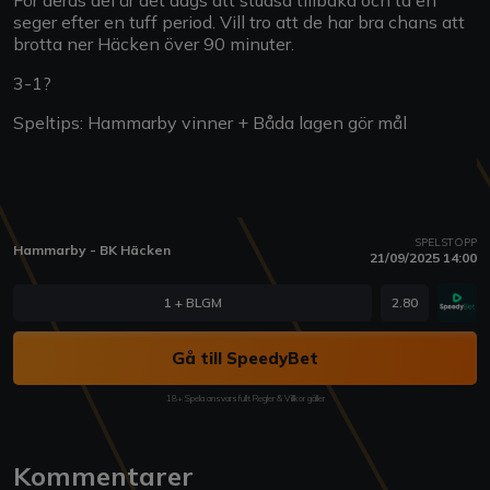
seger efter en tuff period. Vill tro att de har bra chans att
brotta ner Häcken över 90 minuter.
3-1?
Speltips: Hammarby vinner + Båda lagen gör mål
SPELSTOPP
Hammarby - BK Häcken
21/09/2025 14:00
1 + BLGM
2.80
Gå till SpeedyBet
18+ Spela ansvarsfullt Regler & Villkor gäller
Kommentarer