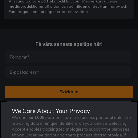
Ansvarig utgivare på Rekatochklart.com. Medverkar i diverse
mediaproduktioner på sidan och på fritiden är det Hammarby och
Euroleague som tar upp merparten av tiden.
Få våra senaste speltips här!
Jag vill få nyhetsbrev från Rekatochklart och jag är 18+. Regler
We Care About Your Privacy
och villkor gäller.
*
We and our
1008
partners store and access personal data, like
browsing data or unique identifiers, on your device. Selecting I
Accept enables tracking technologies to support the purposes
shown under we and our partners process data to provide. If