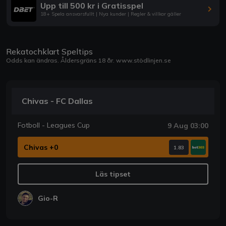
Upp till 500 kr i Gratisspel
18+ Spela ansvarsfullt | Nya kunder | Regler & villkor gäller
Rekatochklart Speltips
Odds kan ändras. Åldersgräns 18 år.
www.stödlinjen.se
Chivas - FC Dallas
Fotboll - Leagues Cup
9 Aug 03:00
Chivas +0
1.83
Läs tipset
Gio-R