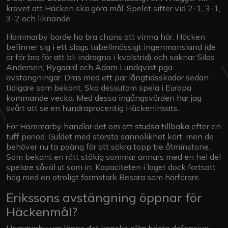
kravet att Häcken ska göra mål. Spelet sitter vid 2-1, 3-1,
3-2 och liknande.
Hammarby borde ha bra chans att vinna här. Häcken
befinner sig i ett slags tabellmässigt ingenmansland (de
är för bra för att bli indragna i kvalstrid) och saknar Silas
Andersen, Rygaard och Adam Lundqvist pga
avstängningar. Dras med ett par långtidsskador sedan
tidigare som bekant. Ska dessutom spela i Europa
kommande vecka. Med dessa ingångsvärden har jag
svårt att se en hundraprocentig Häckeninsats.
För Hammarby handlar det om att studsa tillbaka efter en
tuff period. Guldet med största sannolikhet kört, men de
behöver nu ta poäng för att säkra topp tre åtminstone.
Som bekant en rätt stökig sommar annars med en hel del
spelare såväl ut som in. Kapaciteten i laget dock fortsatt
hög med en otroligt formstark Besara som härförare.
Erikssons avstängning öppnar för
Häckenmål?
Hammarby var länge det kanske allra bästa defensiva