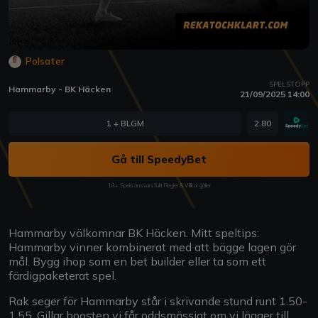
Polsater
SPELSTOPP
Hammarby - BK Häcken
21/09/2025 14:00
1 + BLGM
2.80
Gå till SpeedyBet
18+ Spela ansvarsfullt Regler & Villkor gäller
Hammarby välkomnar BK Häcken. Mitt speltips:
Hammarby vinner kombinerat med att bägge lagen gör
mål. Bygg ihop som en bet builder eller ta som ett
färdigpaketerat spel.
Rak seger för Hammarby står i skrivande stund runt 1.50-
1.55. Gillar boosten vi får oddsmässigt om vi lägger till