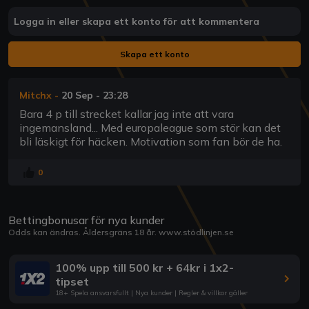
Logga in eller skapa ett konto för att kommentera
Skapa ett konto
Mitchx
-
20 Sep - 23:28
Bara 4 p till strecket kallar jag inte att vara
ingemansland... Med europaleague som stör kan det
bli läskigt för häcken. Motivation som fan bör de ha.
0
Bettingbonusar för nya kunder
Odds kan ändras. Åldersgräns 18 år.
www.stödlinjen.se
100% upp till 500 kr + 64kr i 1x2-
tipset
18+ Spela ansvarsfullt | Nya kunder | Regler & villkor gäller