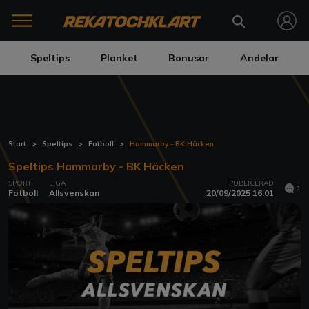
Speltips
Planket
Bonusar
Andelar
Start
Speltips
Fotboll
Hammarby - BK Häcken
Speltips Hammarby - BK Häcken
SPORT
LIGA
PUBLICERAD
1
Fotboll
Allsvenskan
20/09/2025 16:01