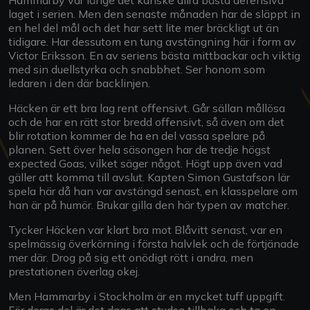
laget i serien. Men den senaste månaden har de släppt in
en hel del mål och det har sett lite mer bräckligt ut än
tidigare. Har dessutom en tung avstängning här i form av
Victor Eriksson. En av seriens bästa mittbackar och viktig
med sin duellstyrka och snabbhet. Ser honom som
ledaren i den där backlinjen.
Häcken är ett bra lag rent offensivt. Går sällan mållösa
och de har en rätt stor bredd offensivt, så även om det
blir rotation kommer de ha en del vassa spelare på
planen. Sett över hela säsongen har de tredje högst
expected Goas, vilket säger något. Högt upp även vad
gäller att komma till avslut. Kapten Simon Gustafson lär
spela här då han var avstängd senast, en klasspelare om
han är på humör. Brukar gilla den här typen av matcher.
Tycker Häcken var klart bra mot Blåvitt senast, var en
spelmässig överkörning i första halvlek och de förtjänade
mer där. Drog på sig ett onödigt rött i andra, men
prestationen överlag okej.
Men Hammarby i Stockholm är en mycket tuff uppgift.
För deras del är det dags att studsa tillbaka och ta en