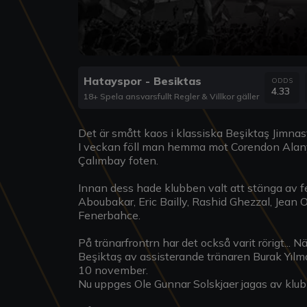
Hatayspor - Besiktas
ODDS
4.33
18+ Spela ansvarsfullt Regler & Villkor gäller
Det är smått kaos i klassiska Beşiktaş Jimnas
I veckan föll man hemma mot Corendon Alany
Çalımbay foten.
Innan dess hade klubben valt att stänga av f
Aboubakar, Eric Bailly, Rashid Ghezzal, Jean
Fenerbahce.
På tränarfrontrn har det också varit rörigt...
Beşiktaş av assisterande tränaren Burak Yılma
10 november.
Nu uppges Ole Gunnar Solskjaer jagas av klu