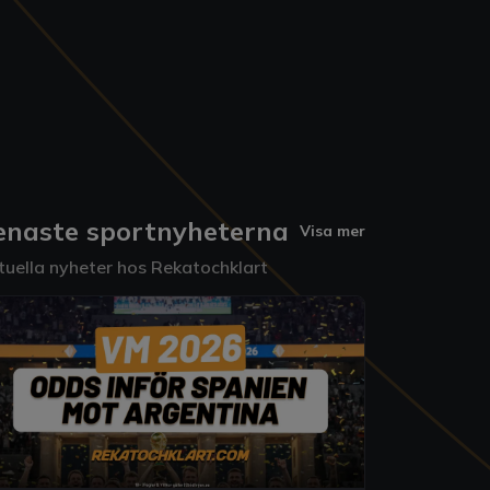
enaste sportnyheterna
Visa mer
tuella nyheter hos Rekatochklart