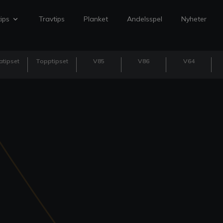
ips
Travtips
Planket
Andelsspel
Nyheter
atipset
Topptipset
V85
V86
V64