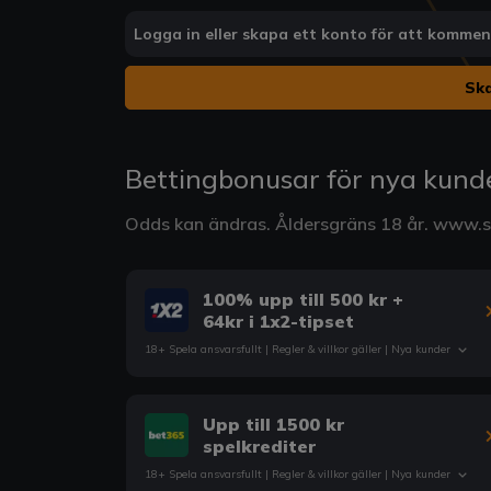
Logga in eller skapa ett konto för att komme
Ska
Bettingbonusar för nya kund
Odds kan ändras. Åldersgräns 18 år.
www.st
100% upp till 500 kr +
64kr i 1x2-tipset
18+ Spela ansvarsfullt |
Regler & villkor
gäller | Nya kunder
Upp till 1500 kr
spelkrediter
18+ Spela ansvarsfullt |
Regler & villkor
gäller | Nya kunder