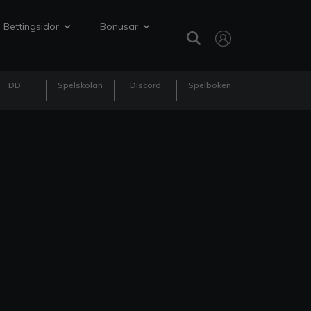
Bettingsidor
Bonusar
DD
Spelskolan
Discord
Spelboken