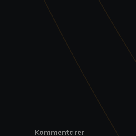
Kommentarer