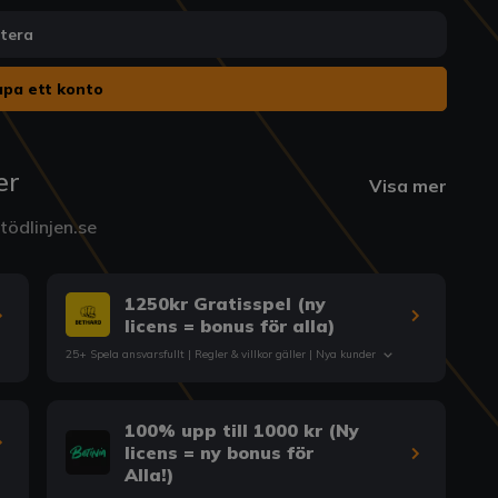
ntera
pa ett konto
er
Visa mer
ödlinjen.se
1250kr Gratisspel (ny
licens = bonus för alla)
25+ Spela ansvarsfullt |
Regler & villkor
gäller | Nya kunder
100% upp till 1000 kr (Ny
licens = ny bonus för
Alla!)