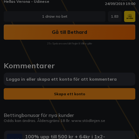
Hellas Verona - Udinese
24/09/2019 19:00
1 draw no bet
1.83
Gå till Bethard
25+ Spela ansvarsfullt Regler & Villkor gäller
Kommentarer
Logga in eller skapa ett konto för att kommentera
Skapa ett konto
Bettingbonusar för nya kunder
Odds kan ändras. Åldersgräns 18 år.
www.stödlinjen.se
100% upp till 500 kr + 64kr i 1x2-