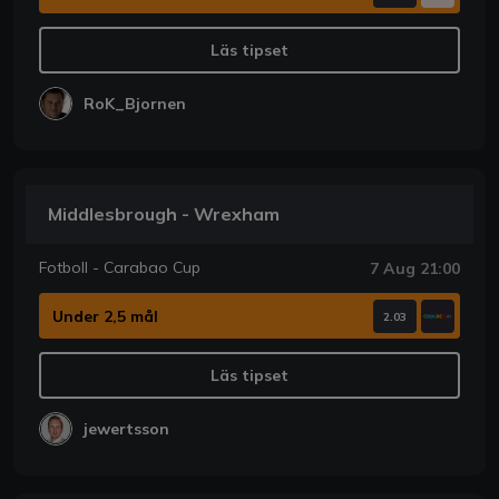
Läs tipset
RoK_Bjornen
Middlesbrough - Wrexham
Fotboll - Carabao Cup
7 Aug 21:00
Under 2,5 mål
2.03
Läs tipset
jewertsson