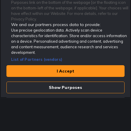
Purposes link on the bottom of the webpage [or the floating icon
Kontakta oss
Nyhetsarkiv
Integritetspolicy
on the bottom-left of the webpage, if applicable]. Your choices will
Redaktionen
Tipsarkiv
Sportkalender
have effect within our Website. For more details, refer to our
Privacy Policy.
Redaktionell policy
Rekatochklart shop
We and our partners process data to provide:
Use precise geolocation data. Actively scan device
Rekatochklart.com är Sveriges ledande betting-community. 2017 nominerades
Rekatochklart som en av världens bästa spelinformations-sajter på spelbranschens egen
characteristics for identification. Store and/or access information
Oscarsgala EGR Awards.
on a device. Personalised advertising and content, advertising
Rekatochklart är oberoende och ej knutet till något specifikt spelbolag. Här hittar du
and content measurement, audience research and services
speltips, unika insättningsbonusar och erbjudanden från de största och mest seriösa
development.
spelbolagen. En spelbok, spelskola, information om skador och avstängningar samt vårt
populära klotterplank.
List of Partners (vendors)
Har du några frågor är du välkommen att
kontakta oss
.
I Accept
Copyright © Rekatochklart.com 2008-2026 - Alla rättigheter reserverade.
Spela ansvarsfullt. Åldersgränsen för spel är 18+ Har ditt spelande blivit ett
problem? Kontakta stödlinjen på 020-81 91 00. Odds kan ändras. Alla odds var
Show Purposes
korrekta vid den tidpunkt de publicerades. Spel utan konto innebär att man
använder e-legitimation för registrering. Delar av innehållet på sajten är
kommersiellt innehåll.