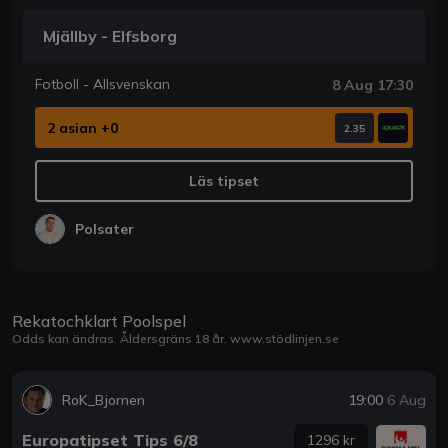
Mjällby - Elfsborg
Fotboll - Allsvenskan
8 Aug 17:30
2 asian +0
2.35
Läs tipset
Polsater
Rekatochklart Poolspel
Odds kan ändras. Åldersgräns 18 år.
www.stödlinjen.se
RoK_Bjornen
19:00
6 Aug
Europatipset Tips 6/8
1296 kr