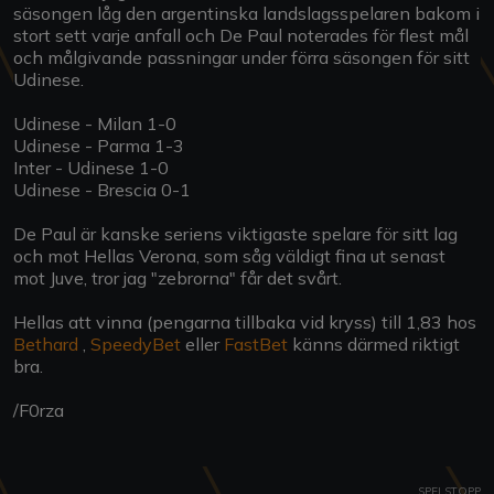
säsongen låg den argentinska landslagsspelaren bakom i
stort sett varje anfall och De Paul noterades för flest mål
och målgivande passningar under förra säsongen för sitt
Udinese.
Udinese - Milan 1-0
Udinese - Parma 1-3
Inter - Udinese 1-0
Udinese - Brescia 0-1
De Paul är kanske seriens viktigaste spelare för sitt lag
och mot Hellas Verona, som såg väldigt fina ut senast
mot Juve, tror jag "zebrorna" får det svårt.
Hellas att vinna (pengarna tillbaka vid kryss) till 1,83 hos
Bethard
,
SpeedyBet
eller
FastBet
känns därmed riktigt
bra.
/F0rza
SPELSTOPP