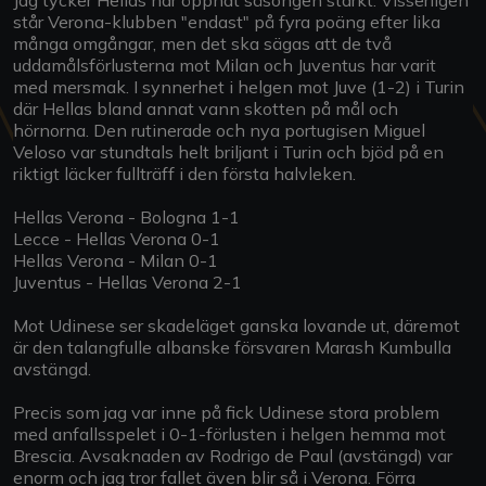
står Verona-klubben "endast" på fyra poäng efter lika
många omgångar, men det ska sägas att de två
uddamålsförlusterna mot Milan och Juventus har varit
med mersmak. I synnerhet i helgen mot Juve (1-2) i Turin
där Hellas bland annat vann skotten på mål och
hörnorna. Den rutinerade och nya portugisen Miguel
Veloso var stundtals helt briljant i Turin och bjöd på en
riktigt läcker fullträff i den första halvleken.
Hellas Verona - Bologna 1-1
Lecce - Hellas Verona 0-1
Hellas Verona - Milan 0-1
Juventus - Hellas Verona 2-1
Mot Udinese ser skadeläget ganska lovande ut, däremot
är den talangfulle albanske försvaren Marash Kumbulla
avstängd.
Precis som jag var inne på fick Udinese stora problem
med anfallsspelet i 0-1-förlusten i helgen hemma mot
Brescia. Avsaknaden av Rodrigo de Paul (avstängd) var
enorm och jag tror fallet även blir så i Verona. Förra