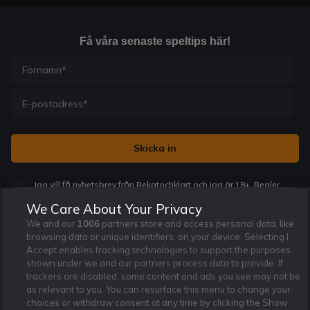
Få våra senaste speltips här!
Jag vill få nyhetsbrev från Rekatochklart och jag är 18+. Regler
och villkor gäller.
*
We Care About Your Privacy
We and our
1006
partners store and access personal data, like
browsing data or unique identifiers, on your device. Selecting I
Accept enables tracking technologies to support the purposes
shown under we and our partners process data to provide. If
trackers are disabled, some content and ads you see may not be
Affiliate Modell
Ansvarsfullt Spelande
Cookie Policy
as relevant to you. You can resurface this menu to change your
Om Rekatochklart
F.A.Q
Användarvilkor
choices or withdraw consent at any time by clicking the Show