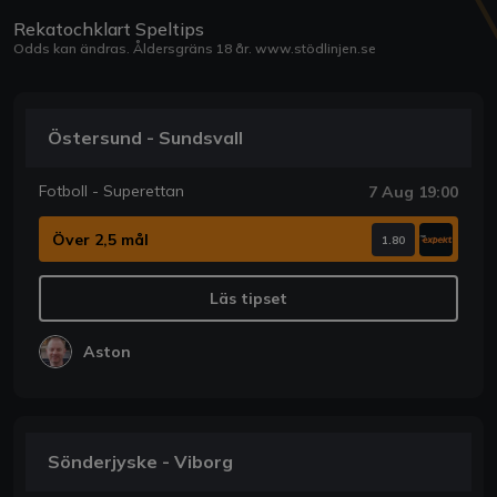
Rekatochklart Speltips
Odds kan ändras. Åldersgräns 18 år.
www.stödlinjen.se
Östersund - Sundsvall
Fotboll - Superettan
7 Aug 19:00
Över 2,5 mål
1.80
Läs tipset
Aston
Sönderjyske - Viborg