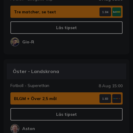
Tre matcher, se text
1.84
Läs tipset
Gio-R
Öster - Landskrona
Fotboll - Superettan
8 Aug 15:00
BLGM + Över 2,5 mål
1.83
Läs tipset
Aston