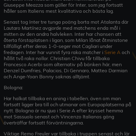
Giuseppe Meazza som gäller för Inter, som jag fortsatt
håller som Italiens mest kvalitativa och bästa lag.
Senast tog Inter tre tunga poäng borta mot Atalanta där
Lautaro Martínez avgjorde med matchens enda mål i
mitten av den andra halvleken. Inter har chansen att
återta förstaplatsen i ligan, som Milan lånat åtminstone
tillfälligt efter deras 1-0-seger mot Cagliari under
fredagen. Inter har vunnit fyra raka matcher i
Serie A
och
hållit två raka nollor. Christian Chivu får tillbaka
Francesco Acerbi som alternativ på bänken här, men
Denzel Dumfries, Palacios, Di Gennaro, Matteo Darmian
och Ange-Yoan Bonny saknas alltjämt.
Bologna:
Har halkat tillbaka en aning i tabellen, även om man
fortsatt ligger bra till och utmanar om Europaplatserna på
nytt. Bologna är nu sjua i Serie A efter krysset hemma
mot Sassuolo senast och Vincenzo Italianos gäng
överträffar fortsatt förväntningarna.
Viktige Remo Freuler var tillbaka i truppen senast och lär