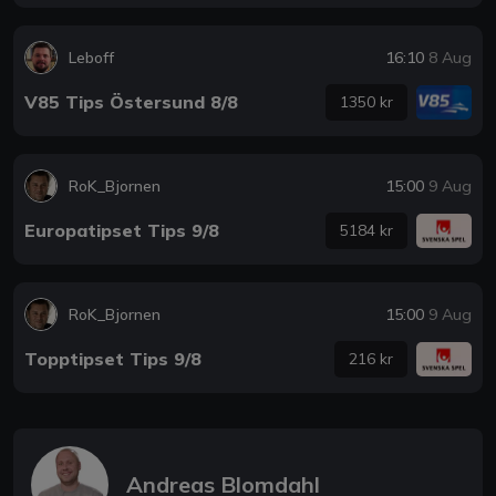
Leboff
16:10
8 Aug
V85 Tips Östersund 8/8
1350 kr
RoK_Bjornen
15:00
9 Aug
Europatipset Tips 9/8
5184 kr
RoK_Bjornen
15:00
9 Aug
Topptipset Tips 9/8
216 kr
Andreas Blomdahl