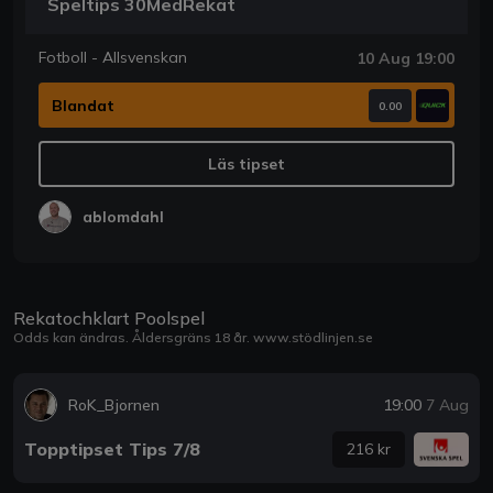
Speltips 30MedRekat
Fotboll - Allsvenskan
10 Aug 19:00
Blandat
0.00
Läs tipset
ablomdahl
Rekatochklart Poolspel
Odds kan ändras. Åldersgräns 18 år.
www.stödlinjen.se
RoK_Bjornen
19:00
7 Aug
Topptipset Tips 7/8
216 kr