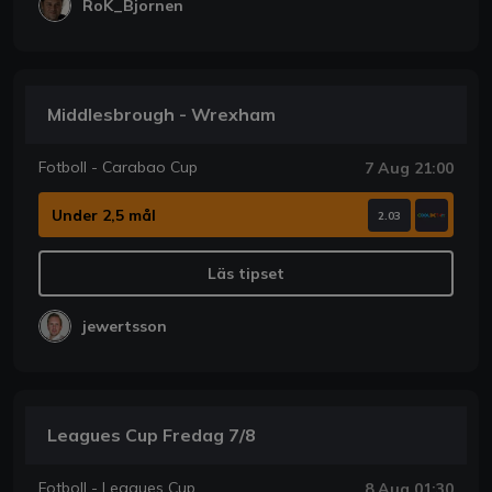
RoK_Bjornen
Middlesbrough - Wrexham
Fotboll - Carabao Cup
7 Aug 21:00
Under 2,5 mål
2.03
Läs tipset
jewertsson
Leagues Cup Fredag 7/8
Fotboll - Leagues Cup
8 Aug 01:30