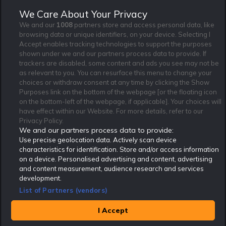
Jag vill få nyhetsbrev från Rekatochklart och jag är 18+. Regler
We Care About Your Privacy
och villkor gäller.
*
We and our
1008
partners store and access personal data, like
browsing data or unique identifiers, on your device. Selecting I
Accept enables tracking technologies to support the purposes
shown under we and our partners process data to provide. If
trackers are disabled, some content and ads you see may not be
as relevant to you. You can resurface this menu to change your
Affiliate Modell
Ansvarsfullt Spelande
Cookie Policy
choices or withdraw consent at any time by clicking the Show
Om Rekatochklart
F.A.Q
Användarvilkor
Purposes link on the bottom of the webpage [or the floating icon
on the bottom-left of the webpage, if applicable]. Your choices will
Kontakta oss
Nyhetsarkiv
Integritetspolicy
have effect within our Website. For more details, refer to our
Redaktionen
Tipsarkiv
Sportkalender
Privacy Policy.
We and our partners process data to provide:
Redaktionell policy
Rekatochklart shop
Use precise geolocation data. Actively scan device
characteristics for identification. Store and/or access information
Rekatochklart.com är Sveriges ledande betting-community. 2017 nominerades
on a device. Personalised advertising and content, advertising
Rekatochklart som en av världens bästa spelinformations-sajter på spelbranschens egen
Oscarsgala EGR Awards.
and content measurement, audience research and services
development.
Rekatochklart är oberoende och ej knutet till något specifikt spelbolag. Här hittar du
speltips, unika insättningsbonusar och erbjudanden från de största och mest seriösa
List of Partners (vendors)
spelbolagen. En spelbok, spelskola, information om skador och avstängningar samt vårt
populära klotterplank.
Har du några frågor är du välkommen att
kontakta oss
.
I Accept
Copyright © Rekatochklart.com 2008-2026 - Alla rättigheter reserverade.