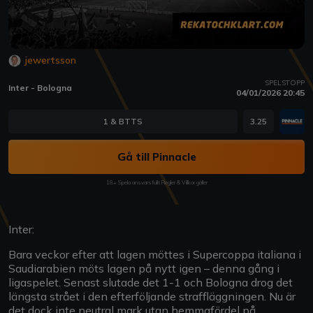
jewertsson
SPELSTOPP
Inter - Bologna
04/01/2026 20:45
1 & BTTS
3.25
Gå till Pinnacle
18+ Spela ansvarsfullt Regler & Villkor gäller
Inter:
Bara veckor efter att lagen möttes i Supercoppa italiana i
Saudiarabien möts lagen på nytt igen – denna gång i
ligaspelet. Senast slutade det 1-1 och Bologna drog det
längsta strået i den efterföljande straffläggningen. Nu är
det dock inte neutral mark utan hemmafördel på