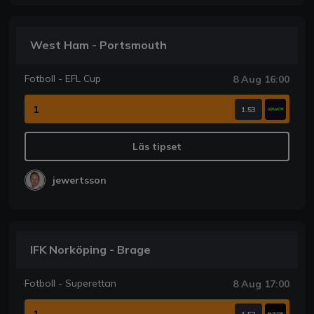
West Ham - Portsmouth
Fotboll - EFL Cup
8 Aug 16:00
1
1.53
Läs tipset
jewertsson
IFK Norköping - Brage
Fotboll - Superettan
8 Aug 17:00
1