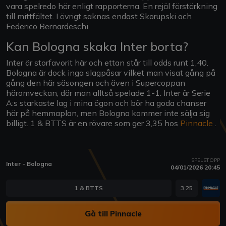
vara spelredo här enligt rapporterna. En rejäl förstärkning
till mittfältet. I övrigt saknas endast Skorupski och
Federico Bernardeschi.
Kan Bologna skaka Inter borta?
Inter är storfavorit här och ettan står till odds runt 1,40.
Bologna är dock inga slagpåsar vilket man visat gång på
gång den här säsongen och även i Supercoppan
häromveckan, där man alltså spelade 1-1. Inter är Serie
A:s starkaste lag i mina ögon och bör ha goda chanser
här på hemmaplan, men Bologna kommer inte sälja sig
billigt. 1 & BTTS är en rövare som ger 3,35 hos
Pinnacle
.
SPELSTOPP
Inter - Bologna
04/01/2026 20:45
1 & BTTS
3.25
Gå till Pinnacle