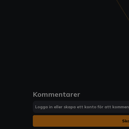
Kommentarer
Logga in eller skapa ett konto för att komme
Ska