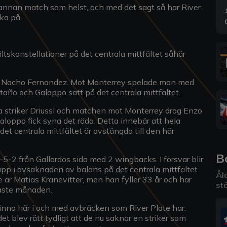
 annan match som helst, och med det sagt så har River
ka på.
ltskonstellationer på det centrala mittfältet såhär
ch Nacho Fernandez. Mot Monterrey spelade man med
taño och Galoppo satt på det centrala mittfältet.
a striker Driussi och matchen mot Monterrey drog Enzo
loppo fick syna det röda. Detta innebär att hela
et centrala mittfältet är avstängda till den här
B
3-5-2 från Gallardos sida med 2 wingbacks. I försvar blir
 upp i avsaknaden av balans på det centrala mittfältet.
Åld
är Matias Kranevitter, men han fyller 33 år och har
stö
aste månaden.
t vinna här i och med avbräcken som River Plate har.
et blev rätt tydligt att de nu saknar en striker som