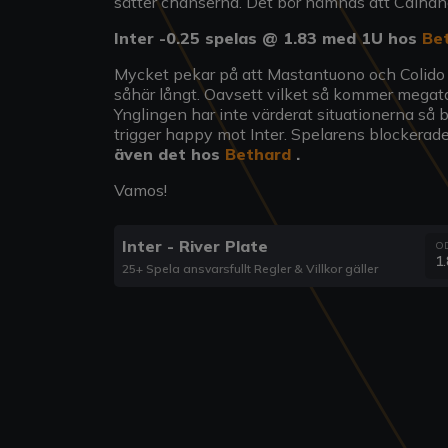
sätter chanserna. Det bör nämnas att Calhanog
Inter -0.25 spelas @ 1.83 med 1U hos
Be
Mycket pekar på att Mastantuono och Colido s
såhär långt. Oavsett vilket så kommer megat
Ynglingen har inte värderat situationerna så 
trigger happy mot Inter. Spelarens blockerade
även det hos
Bethard
.
Vamos!
Inter - River Plate
O
1
25+ Spela ansvarsfullt Regler & Villkor gäller