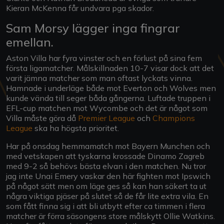
Kieran McKenna får undvara pga skador.
Sam Morsy lägger inga fingrar
emellan.
Aston Villa har fyra vinster och en förlust på sina fem
första ligamatcher. Målskillnaden 10-7 visar dock att det
varit jämna matcher som man oftast lyckats vinna.
Hamnade i underläge både mot Everton och Wolves men
kunde vända till seger båda gångerna. Luftade truppen i
EFL-cup matchen mot Wycombe och det är något som
Villa måste göra då
Premier League
och
Champions
League
ska ha högsta prioritet.
Har på onsdag hemmamatch mot Bayern Munchen och
med vetskapen att tyskarna krossade Dinamo Zagreb
med 9-2 så behövs bästa elvan i den matchen. Nu tror
jag inte Unai Emery vaskar den här fighten mot Ipswich
på något sätt men om läge ges så kan han säkert ta ut
några viktiga pjäser på slutet så de får lite extra vila. En
som fått finna sig i att bli utbytt efter ca timmen i flera
matcher är förra säsongens store målskytt Ollie Watkins.