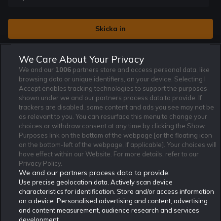
Jag vill få nyhetsbrev från Rekatochklart och jag är 18+. Regler
We Care About Your Privacy
och villkor gäller.
*
We and our
1006
partners store and access personal data, like
browsing data or unique identifiers, on your device. Selecting I
Accept enables tracking technologies to support the purposes
shown under we and our partners process data to provide. If
trackers are disabled, some content and ads you see may not be
as relevant to you. You can resurface this menu to change your
Affiliate Modell
Ansvarsfullt Spelande
Cookie Policy
choices or withdraw consent at any time by clicking the Show
Om Rekatochklart
F.A.Q
Användarvilkor
Purposes link on the bottom of the webpage [or the floating icon
on the bottom-left of the webpage, if applicable]. Your choices will
Kontakta oss
Nyhetsarkiv
Integritetspolicy
have effect within our Website. For more details, refer to our
Redaktionen
Tipsarkiv
Sportkalender
Privacy Policy.
We and our partners process data to provide:
Redaktionell policy
Rekatochklart shop
Use precise geolocation data. Actively scan device
characteristics for identification. Store and/or access information
Rekatochklart.com är Sveriges ledande betting-community. 2017 nominerades
on a device. Personalised advertising and content, advertising
Rekatochklart som en av världens bästa spelinformations-sajter på spelbranschens egen
Oscarsgala EGR Awards.
and content measurement, audience research and services
development.