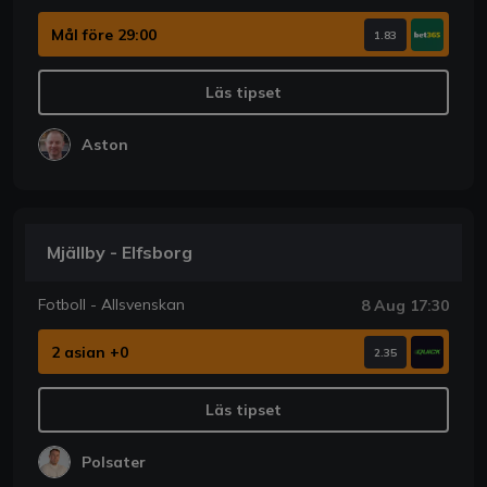
Mål före 29:00
1.83
Läs tipset
Aston
Mjällby - Elfsborg
Fotboll - Allsvenskan
8 Aug 17:30
2 asian +0
2.35
Läs tipset
Polsater