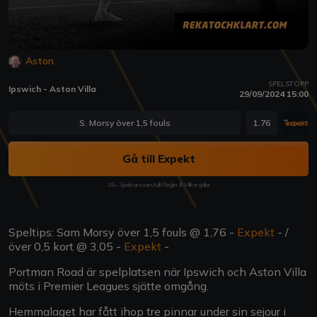
Aston
SPELSTOPP
Ipswich - Aston Villa
29/09/2024 15:00
S. Morsy över 1,5 fouls
1.76
Gå till Expekt
18+ Spela ansvarsfullt Regler & Villkor gäller
Speltips: Sam Morsy över 1,5 fouls @ 1,76 -
Expekt
- /
över 0,5 kort @ 3,05 -
Expekt
-
Portman Road är spelplatsen när Ipswich och Aston Villa
möts i Premier Leagues sjätte omgång.
Hemmalaget har fått ihop tre pinnar under sin sejour i