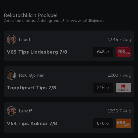
Rekatochklart Poolspel
Odds kan ändras. Åldersgräns 18 år.
www.stödlinjen.se
Leboff
12:45
7 Aug
V65 Tips Lindesberg 7/8
648 kr
RoK_Bjornen
19:00
7 Aug
Topptipset Tips 7/8
216 kr
Leboff
19:30
7 Aug
V64 Tips Kalmar 7/8
576 kr