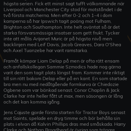
högsta serien. Fick ett minst sagt tufft välkomnande när
Liverpool och Manchester City stod för motståndet i de
två första matcherna. Men efter 0-2 och 1-4 i dom
kamperna så har Ipswich tagit poäng mot Fulham,
Brighton och Southampton. Inte helt oväntat så är det
starka försvarsmässiga insatser som gett frukt. Tycker
inte att målis Arijanet Muric är på högsta nivå men
backlinjen med Leif Davis, Jacob Greaves, Dara O'Shea
och Axel Tuanzebe har varit ramstarka.
Framåt kämpar Liam Delap på men är ofta rätt ensam
och anfallskollegan Sammie Szmodics hade nog gärna
varit den som tagit plats längst fram. Kommer inte riktigt
till sin rätt bakom Delap eller på en kant. En som startade
bra men nu med nedåtgående formkurva är Chiedozie
Ogbene som var bänkad senast. Conor Chaplin & Jack
Clarke har inte heller fått ut max, men säsongen är lång
och det kan komma igång.
Jens Cajuste gjorde första starten för Tractor Boys senast
mot Saints, spelade en dryg timme och bör behålla sin
plats i elvan då Kalvin Phillips dras med småskada. Harry
Clarke och Nathan Broadhead är övriga som tränare