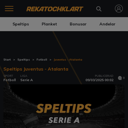
Speltips
Planket
Bonusar
Andelar
Start
Speltips
Fotboll
Juventus - Atalanta
Speltips Juventus - Atalanta
SPORT
LIGA
PUBLICERAD
0
Fotboll
Serie A
09/03/2025 00:02