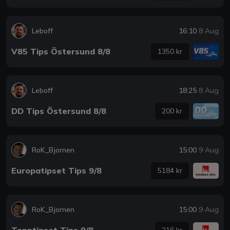
Leboff
16:10
8 Aug
V85 Tips Östersund 8/8
1350 kr
Leboff
18:25
8 Aug
DD Tips Östersund 8/8
200 kr
RoK_Bjornen
15:00
9 Aug
Europatipset Tips 9/8
5184 kr
RoK_Bjornen
15:00
9 Aug