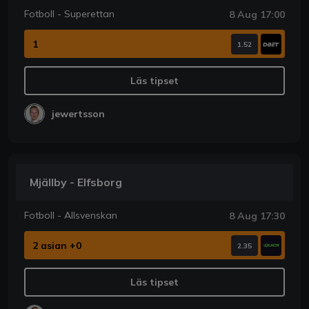
Fotboll - Superettan
8 Aug 17:00
1
1.52
Läs tipset
jewertsson
Mjällby - Elfsborg
Fotboll - Allsvenskan
8 Aug 17:30
2 asian +0
2.35
Läs tipset