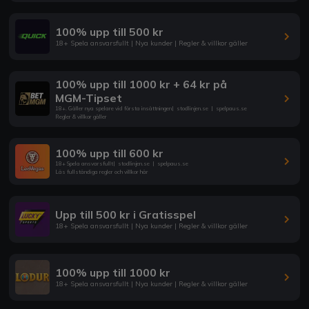
100% upp till 500 kr
18+ Spela ansvarsfullt | Nya kunder | Regler & villkor gäller
100% upp till 1000 kr + 64 kr på
MGM-Tipset
18+. Gäller nya spelare vid första insättningen
|
stodlinjen.se
|
spelpaus.se
Regler & villkor gäller
100% upp till 600 kr
18+ Spela ansvarsfullt
|
stodlinjen.se
|
spelpaus.se
Läs fullständiga regler och villkor här
Upp till 500 kr i Gratisspel
18+ Spela ansvarsfullt | Nya kunder | Regler & villkor gäller
100% upp till 1000 kr
18+ Spela ansvarsfullt | Nya kunder | Regler & villkor gäller