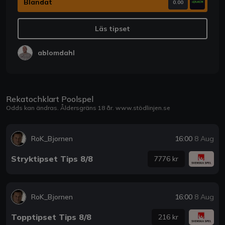
Blandat
0.00
Läs tipset
ablomdahl
Rekatochklart Poolspel
Odds kan ändras. Åldersgräns 18 år.
www.stödlinjen.se
RoK_Bjornen
16:00
8 Aug
Stryktipset Tips 8/8
7776 kr
RoK_Bjornen
16:00
8 Aug
Topptipset Tips 8/8
216 kr