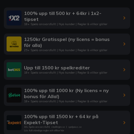
100% upp till 500 kr + 64kr i 1x2-
tipset
18+ Spela ansvarsfullt | Nya kunder | Regler & villkor gäller
1250kr Gratisspel (ny licens = bonus
för alla)
25+ Spela ansvarsfullt | Nya kunder | Regler & villkor gäller
Upp till 1500 kr spelkrediter
18+ Spela ansvarsfullt | Nya kunder | Regler & villkor gäller
100% upp till 1000 kr (Ny licens = ny
bonus för Alla!)
18+ Spela ansvarsfullt | Nya kunder | Regler & villkor gäller
100% upp till 1500 kr + 64 kr på
Expekt-Tipset
18+ Spela ansvarsfullt
|
stodlinjen.se
|
spelpaus.se
Läs fullständiga regler och villkor här