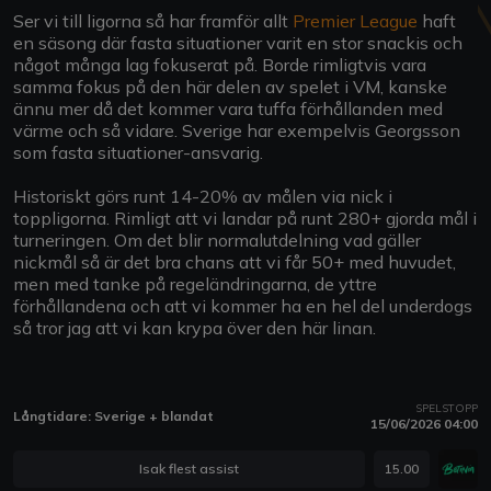
Ser vi till ligorna så har framför allt
Premier League
haft
en säsong där fasta situationer varit en stor snackis och
något många lag fokuserat på. Borde rimligtvis vara
samma fokus på den här delen av spelet i VM, kanske
ännu mer då det kommer vara tuffa förhållanden med
värme och så vidare. Sverige har exempelvis Georgsson
som fasta situationer-ansvarig.
Historiskt görs runt 14-20% av målen via nick i
toppligorna. Rimligt att vi landar på runt 280+ gjorda mål i
turneringen. Om det blir normalutdelning vad gäller
nickmål så är det bra chans att vi får 50+ med huvudet,
men med tanke på regeländringarna, de yttre
förhållandena och att vi kommer ha en hel del underdogs
så tror jag att vi kan krypa över den här linan.
SPELSTOPP
Långtidare: Sverige + blandat
15/06/2026 04:00
Isak flest assist
15.00