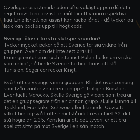
Överlag är assistmarknaden ofta väldigt öppen då det i
regel krävs färre assist än mål för att vinna respektive
liga. En eller ett par assist kan räcka långt - då tycker jag
Isak kan backas upp till högt odds.
Sverige åker i första slutspelsrundan?
Tycker mycket pekar på att Sverige tar sig vidare från
gruppen. Även om det inte sett bra ut i
träningsmatcherna (och inte mot Polen heller om vi ska
vara ärliga), så borde Sverige ha bra chans att slå
Tunisien. Seger där räcker långt.
Svårt att se Sverige vinna gruppen. Blir det avancemang
som tvåa väntar vinnaren i grupp C, troligen Brasilien.
Eventuellt Marocko. Skulle Sverige gå vidare som trea är
det en gruppsegrare från en annan grupp, skulle kunna bli
Tyskland, Frankrike, Schweiz eller liknande. Oavsett
vilket har jag svårt att se motståndet i eventuell 32-del
stå högre än 2.35. Känslan är att det, tyvärr, är ett bra
spel att sitta på mot Sverige i en sån match.