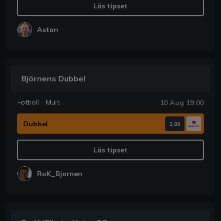
Läs tipset
Aston
Björnens Dubbel
Fotboll - Multi
10 Aug 19:00
Dubbel
3.88
Läs tipset
RoK_Bjornen