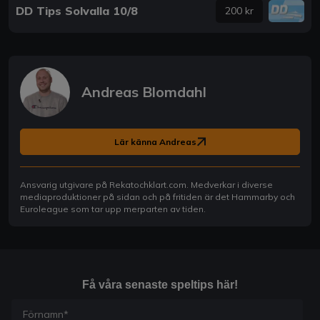
DD Tips Solvalla 10/8
200 kr
Andreas Blomdahl
Lär känna Andreas
Ansvarig utgivare på Rekatochklart.com. Medverkar i diverse
mediaproduktioner på sidan och på fritiden är det Hammarby och
Euroleague som tar upp merparten av tiden.
Få våra senaste speltips här!