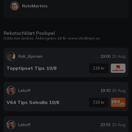
RoloMartins
Rekatochklart Poolspel
Odds kan ändras. Åldersgräns 18 år.
www.stödlinjen.se
RoK_Bjornen
19:00
10 Aug
Topptipset Tips 10/8
216 kr
Leboff
19:30
10 Aug
V64 Tips Solvalla 10/8
720 kr
Leboff
20:55
10 Aug