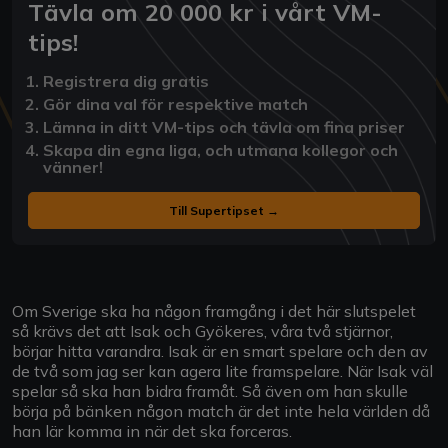
Tävla om 20 000 kr i vårt VM-
tips!
Registrera dig gratis
Gör dina val för respektive match
Lämna in ditt VM-tips och tävla om fina priser
Skapa din egna liga, och utmana kollegor och
vänner!
Till Supertipset →
Om Sverige ska ha någon framgång i det här slutspelet
så krävs det att Isak och Gyökeres, våra två stjärnor,
börjar hitta varandra. Isak är en smart spelare och den av
de två som jag ser kan agera lite framspelare. När Isak väl
spelar så ska han bidra framåt. Så även om han skulle
börja på bänken någon match är det inte hela världen då
han lär komma in när det ska forceras.