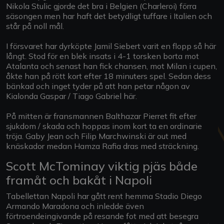
Nikola Stulic gjorde det bra i Belgien (Charleroi) förra
säsongen men har haft det betydligt tuffare i Italien och
står på noll mål.
I försvaret har dyrköpte Jamil Siebert varit en flopp så här
långt. Stod för en blek insats i 4-1 torsken borta mot
Atalanta och senast han fick chansen, mot Milan i cupen,
åkte han på rött kort efter 18 minuters spel. Sedan dess
bänkad och inget tyder på att han petar någon av
Kialonda Gaspar / Tiago Gabriel här.
På mitten är fransmannen Balthazar Pierret fit efter
sjukdom / skada och hoppas inom kort ta en ordinarie
tröja. Gaby Jean och Filip Marchwinski är out med
knäskador medan Hamza Rafia dras med sträckning.
Scott McTominay viktig pjäs både
framåt och bakåt i Napoli
Tabellettan Napoli har gått rent hemma Stadio Diego
Armando Maradona och inledde även
förtroendeingivande på resande fot med att besegra