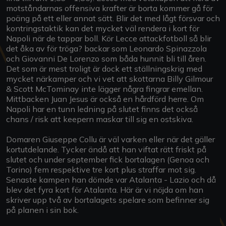
motståndarnas offensiva krafter är borta kommer gå för
poäng på ett eller annat sätt. Blir det med lågt försvar och
kontringstaktik kan det mycket väl rendera i kort för
Napoli när de tappar boll. Kör Lecce attackfotboll så blir
det åka av för tröga? backar som Leonardo Spinazzola
och Giovanni De Lorenzo som båda hunnit bli till åren.
Det som är mest troligt är dock ett ställningskrig med
mycket närkamper och vi vet att skottarna Billy Gilmour
& Scott McTominay inte lägger några fingrar emellan.
Mittbacken Juan Jesus är också en hårdförd herre. Om
Napoli har en tunn ledning på slutet finns det också
chans / risk att keepern maskar till sig en ostskiva.
Domaren Giuseppe Collu är väl varken eller när det gäller
kortutdelande. Tycker ändå att han viftat rätt friskt på
slutet och under september fick bortalagen (Genoa och
Torino) fem respektive tre kort plus straffar mot sig.
Senaste kampen han dömde var Atalanta - Lazio och då
blev det fyra kort för Atalanta. Här är vi nöjda om han
skriver upp två av bortalagets spelare som befinner sig
på planen i sin bok.