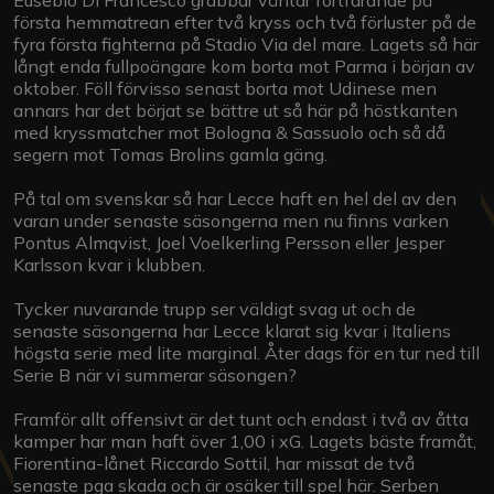
första hemmatrean efter två kryss och två förluster på de
fyra första fighterna på Stadio Via del mare. Lagets så här
långt enda fullpoängare kom borta mot Parma i början av
oktober. Föll förvisso senast borta mot Udinese men
annars har det börjat se bättre ut så här på höstkanten
med kryssmatcher mot Bologna & Sassuolo och så då
segern mot Tomas Brolins gamla gäng.
På tal om svenskar så har Lecce haft en hel del av den
varan under senaste säsongerna men nu finns varken
Pontus Almqvist, Joel Voelkerling Persson eller Jesper
Karlsson kvar i klubben.
Tycker nuvarande trupp ser väldigt svag ut och de
senaste säsongerna har Lecce klarat sig kvar i Italiens
högsta serie med lite marginal. Åter dags för en tur ned till
Serie B när vi summerar säsongen?
Framför allt offensivt är det tunt och endast i två av åtta
kamper har man haft över 1,00 i xG. Lagets bäste framåt,
Fiorentina-lånet Riccardo Sottil, har missat de två
senaste pga skada och är osäker till spel här. Serben