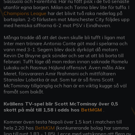
Sassuolo och Fiorentina. Har nu fått pisk i de två senaste
utanför egna borgen. Milan och Torino blev lite för tuffa. I
Champions League
har det blivit två raka nederlag på
bortaplan. 2-0 förlusten mot Manchester City följdes upp
med hemska siffrorna 6-2 mot PSV i Eindhoven.
Många trodde då att det även skulle bli tufft i ligan mot
Inter men tränare Antonio Conte göt mod i spelarna och
vann med 3-1. Segern blev dock dyrköpt då motorn
Kevin De Bruyne gick sönder och ser ut att bli borta till
februari. Tufft läge då man redan innan saknade Romelu
Lukaku och Rasmus Höjlund offensivt. Även målis Alex
Meret, försvararen Amir Rrahmani och mittfältaren
Stanislav Lobotka är out. Som tur är så finns Scott
McTominay tillgänglig och han är en viktig kugge så väl
framåt som bakåt.
Kvällens TV-spel blir Scott McTominay över 0,5
skott på mål till 1,58 i odds hos
BetMGM
.
Kommer även testa Napoli över 1,5 kort i matchen till
hela 2,20 hos
BetMGM
(konkurrerande bolag har samma
lina till runt 1,83 - 1,85). Lecce med vetskapen att flera av