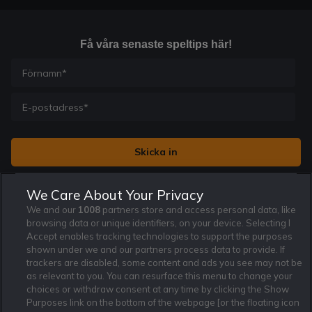
Få våra senaste speltips här!
Jag vill få nyhetsbrev från Rekatochklart och jag är 18+. Regler
We Care About Your Privacy
och villkor gäller.
*
We and our
1008
partners store and access personal data, like
browsing data or unique identifiers, on your device. Selecting I
Accept enables tracking technologies to support the purposes
shown under we and our partners process data to provide. If
trackers are disabled, some content and ads you see may not be
as relevant to you. You can resurface this menu to change your
Affiliate Modell
Ansvarsfullt Spelande
Cookie Policy
choices or withdraw consent at any time by clicking the Show
Om Rekatochklart
F.A.Q
Användarvilkor
Purposes link on the bottom of the webpage [or the floating icon