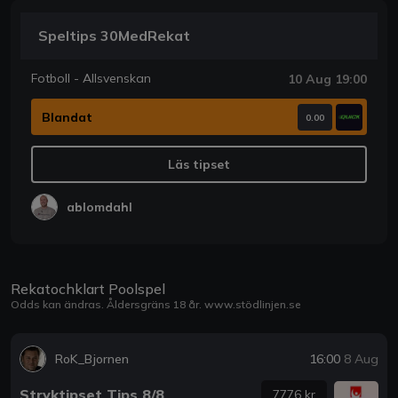
Speltips 30MedRekat
Fotboll - Allsvenskan
10 Aug 19:00
Blandat
0.00
Läs tipset
ablomdahl
Rekatochklart Poolspel
Odds kan ändras. Åldersgräns 18 år.
www.stödlinjen.se
RoK_Bjornen
16:00
8 Aug
Stryktipset Tips 8/8
7776 kr