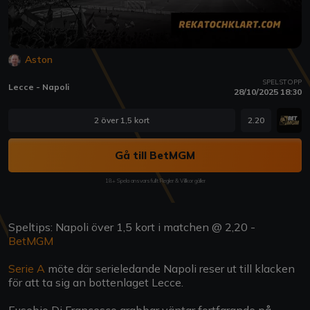
Aston
SPELSTOPP
Lecce - Napoli
28/10/2025 18:30
2 över 1,5 kort
2.20
Gå till BetMGM
18+ Spela ansvarsfullt Regler & Villkor gäller
Speltips: Napoli över 1,5 kort i matchen @ 2,20 -
BetMGM
Serie A
möte där serieledande Napoli reser ut till klacken
för att ta sig an bottenlaget Lecce.
Eusebio Di Francesco grabbar väntar fortfarande på