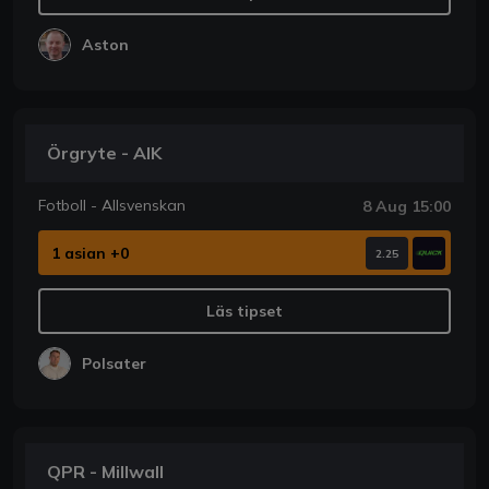
Aston
Örgryte - AIK
Fotboll - Allsvenskan
8 Aug 15:00
1 asian +0
2.25
Läs tipset
Polsater
QPR - Millwall