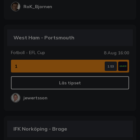
RoK_Bjornen
West Ham - Portsmouth
Fotboll - EFL Cup
8 Aug 16:00
1
1.53
Läs tipset
jewertsson
IFK Norköping - Brage