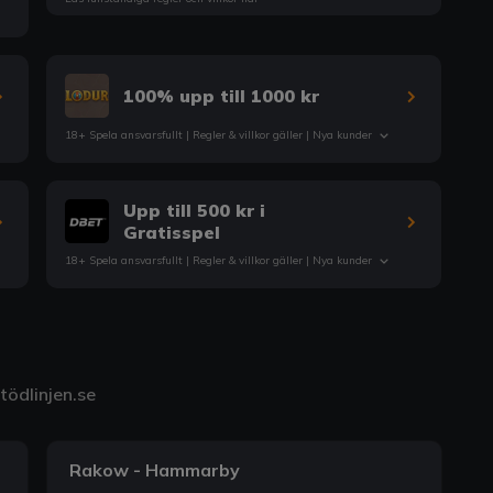
100% upp till 1000 kr
18+ Spela ansvarsfullt |
Regler & villkor
gäller | Nya kunder
Upp till 500 kr i
Gratisspel
18+ Spela ansvarsfullt |
Regler & villkor
gäller | Nya kunder
ödlinjen.se
Rakow - Hammarby