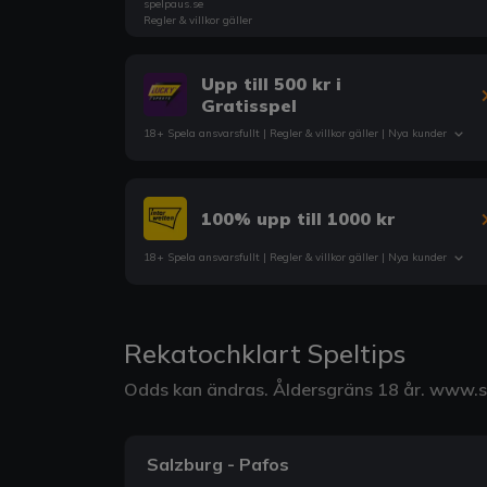
spelpaus.se
Regler & villkor gäller
Upp till 500 kr i
Gratisspel
18+ Spela ansvarsfullt |
Regler & villkor
gäller | Nya kunder
100% upp till 1000 kr
18+ Spela ansvarsfullt |
Regler & villkor
gäller | Nya kunder
Rekatochklart Speltips
Odds kan ändras. Åldersgräns 18 år.
www.st
Salzburg - Pafos