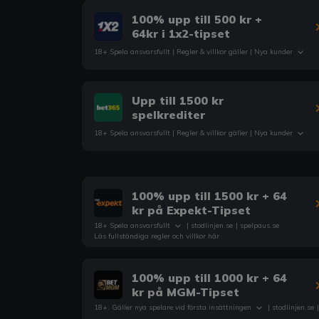
100% upp till 500 kr +
64kr i 1x2-tipset
18+ Spela ansvarsfullt |
Regler & villkor
gäller | Nya kunder
Upp till 1500 kr
spelkrediter
18+ Spela ansvarsfullt |
Regler & villkor
gäller | Nya kunder
100% upp till 1500 kr + 64
kr på Expekt-Tipset
18+ Spela ansvarsfullt
|
stodlinjen.se
|
spelpaus.se
Läs fullständiga regler och villkor här
100% upp till 1000 kr + 64
kr på MGM-Tipset
18+. Gäller nya spelare vid första insättningen
|
stodlinjen.se
|