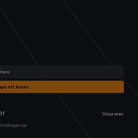
ntera
pa ett konto
er
Visa mer
ödlinjen.se