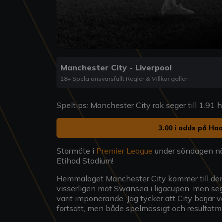
Manchester City - Liverpool
18+ Spela ansvarsfullt Regler & Villkor gäller
Speltips: Manchester City rak seger till 1.91 
3.00 i odds på Ha
Stormöte i
Premier League
under söndagen nä
Etihad Stadium!
Hemmalaget Manchester City kommer till den 
visserligen mot Swansea i ligacupen, men s
varit imponerande. Jag tycker att City börjar 
fortsatt, men både spelmässigt och resultatmäs