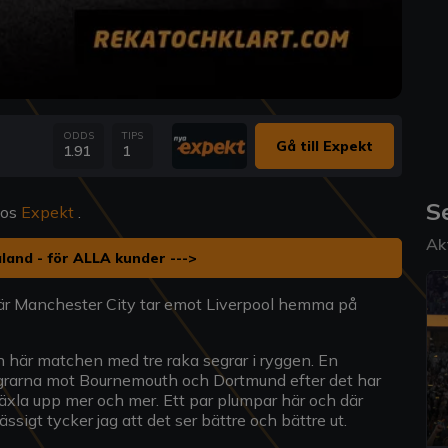
ODDS
TIPS
Gå till Expekt
1.91
1
S
hos
Expekt
.
Ak
aland - för ALLA kunder --->
r Manchester City tar emot Liverpool hemma på
här matchen med tre raka segrar i ryggen. En
egrarna mot Bournemouth och Dortmund efter det har
växla upp mer och mer. Ett par plumpar här och där
sigt tycker jag att det ser bättre och bättre ut.