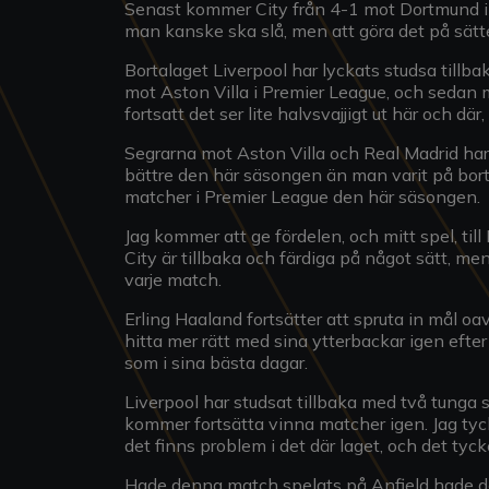
Senast kommer City från 4-1 mot Dortmund 
man kanske ska slå, men att göra det på sätt
Bortalaget Liverpool har lyckats studsa tillb
mot Aston Villa i Premier League, och sedan 
fortsatt det ser lite halvsvajjigt ut här och d
Segrarna mot Aston Villa och Real Madrid har
bättre den här säsongen än man varit på bor
matcher i Premier League den här säsongen.
Jag kommer att ge fördelen, och mitt spel, till
City är tillbaka och färdiga på något sätt, men
varje match.
Erling Haaland fortsätter att spruta in mål o
hitta mer rätt med sina ytterbackar igen efter 
som i sina bästa dagar.
Liverpool har studsat tillbaka med två tunga 
kommer fortsätta vinna matcher igen. Jag tyc
det finns problem i det där laget, och det tycker
Hade denna match spelats på Anfield hade det 