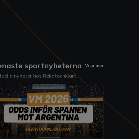
enaste sportnyheterna
Visa mer
tuella nyheter hos Rekatochklart