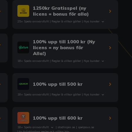
1250kr Gratisspel (ny
licens = bonus för alla)
25+ Spela ansvarsfullt |
Regler & villkor
gäller | Nya kunder
100% upp till 1000 kr (Ny
licens = ny bonus för
Alla!)
18+ Spela ansvarsfullt |
Regler & villkor
gäller | Nya kunder
100% upp till 500 kr
18+ Spela ansvarsfullt |
Regler & villkor
gäller | Nya kunder
100% upp till 600 kr
18+ Spela ansvarsfullt
|
stodlinjen.se
|
spelpaus.se
Läs fullständiga regler och villkor här