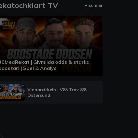
ekatochklart TV
Visa mer
30MedRekat | Givmilda odds & starka
boostar! | Spel & Analys
Vinnarcirkeln | V85 Trav 8/8
Östersund