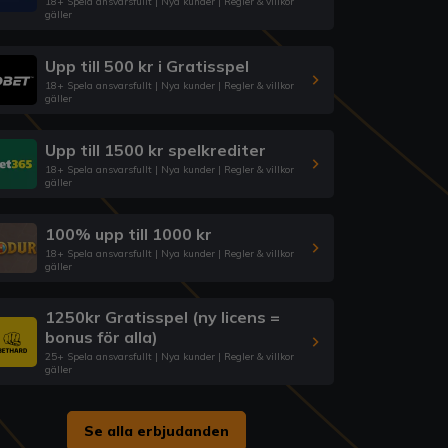
18+ Spela ansvarsfullt | Nya kunder | Regler & villkor
gäller
Upp till 500 kr i Gratisspel
18+ Spela ansvarsfullt | Nya kunder | Regler & villkor
gäller
Upp till 1500 kr spelkrediter
18+ Spela ansvarsfullt | Nya kunder | Regler & villkor
gäller
100% upp till 1000 kr
18+ Spela ansvarsfullt | Nya kunder | Regler & villkor
gäller
1250kr Gratisspel (ny licens =
bonus för alla)
25+ Spela ansvarsfullt | Nya kunder | Regler & villkor
gäller
Se alla erbjudanden