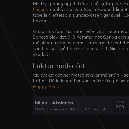
Med sju poäng upp till Como på sjätteplatsen 
League
-spel för La Dea. Spel i Europa blir de
tabellen, eftersom sjundeplatsen ger spel i C
bakom.
Atalantas form har inte heller varit imponer
Senast blev det 0-0 hemma mot Genoa och sett
målslinan i fyra av deras fem senaste matcher
spelbar, satt på bänken senast, och Giacomo 
skadad.
Luktar målsnålt
Jag tycker det här mötet stinker målsnålt – s
fotboll. Båda lagen har varit målsnåla på sist
Happy Sport
.
Milan - Atalanta
ODDS
2.00
18+ Spela ansvarsfullt Regler & Villkor gäller