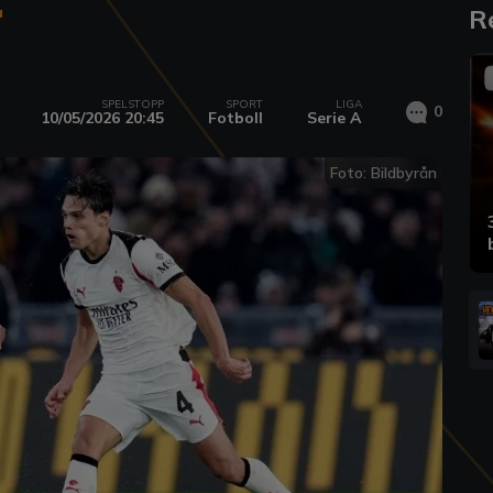
a
R
SPELSTOPP
SPORT
LIGA
0
10/05/2026 20:45
Fotboll
Serie A
Foto: Bildbyrån