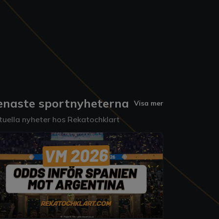
enaste sportnyheterna
Visa mer
tuella nyheter hos Rekatochklart