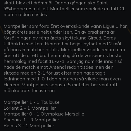
skott blev ett drömmål. Denna gången ska Saint-
à‰tienne resa till ett Montpellier som spelade en tuff CL
match redan i tisdes.
Montpellier som förra året överraskande vann Ligue 1 har
börjat årets serie helt under isen. En av orsakerna är
försäljningen av förra årets skyttekung Giroud. Deras
tilltänkta ersättare Herrera har börjat hyfsat med 2 mål
på hans 5 matcher hittills. Montpellier visade redan förra
året att de är ett bra hemmalag då de var seriens bästa
hemmalag med facit 16-2-1. Som jag nämnde innan så
hade de match emot Arsenal redan tisdes men den
slutade med en 2-1 förlust efter man hade tagit
ledningen med 1-0. I den matchen så vilade man även
Herrera. Montpelliers senaste 5 matcher har varit rätt
målrika trots förlusterna:
Montpellier 1 - 1 Toulouse
Lorient 2 - 1 Montpellier
Montpellier 0 - 1 Olympique Marseille
Sochaux 1 - 3 Montpellier
Reims 3 - 1 Montpellier