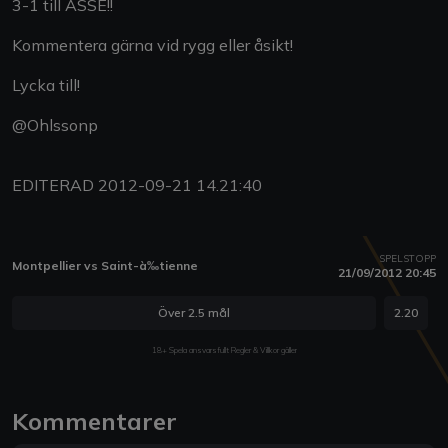
3-1 till ASSE!!
Kommentera gärna vid rygg eller åsikt!
Lycka till!
@Ohlssonp
EDITERAD 2012-09-21 14.21:40
SPELSTOPP
Montpellier vs Saint-à‰tienne
21/09/2012 20:45
Över 2.5 mål
2.20
18+ Spela ansvarsfullt Regler & Villkor gäller
Kommentarer