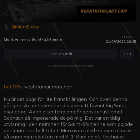
SirMattBusby
SPELSTOPP
Montpellier vs Saint-à‰tienne
21/09/2012 20:45
Över 2.5 mål
2.20
18+ Spela ansvarsfullt Regler & Villkor gäller
bet365
livestreamar matchen.
Nu är det dags för lite franskt lir igen. Och även denna
gången ska det även handla om mitt favorit lag Saint-
à‰tienne. Även efter förra omgångens förlust emot
Sochaux så imponerade de på mig. Det var en tidig
utvisning i den matchen för Saint-à‰tienne som pajade
den matchen helt totalt. Men även med en man mindre
så vann man skotten med 8-1. Bara de att Sochauxs