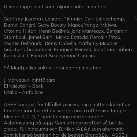
Deras trupp ser ut som följande inför matchen:
Geoffrey Jourdren, Laurent Pionnier, Cyril Jeunechamp,
Daniel Congré, Garry Bocaly, Mapou Yanga-Mbiwa,
Vitorino Hilton, Henri Bedimo, Joris Marveaux, Benjamin
Stambouli, Jamel Saihi, Marco Estrada, Romain Pitau,
Younes Belhanda, Rémy Cabella, Anthony Mounier,
Gaà«tan Charbonnier, Emanuel Herrera, Jonathan Tinhan,
Karim Aà¯t-Fana et Souleymane Camara.
Så Montpellier saknar inför denna matchen:
J. Marveaux-mittfältare
El Kaoutari - Back
Utaka - Anfallare
ASSE som just för tillfället placerar sig i mittenskicket av
tabellen innehar ett av seriens bästa offensiva trupper.
Med en 4-2-3-1 uppställning med snabbe P.
Aubameyang på topp. Som offensiva yttrar så har de
gradel, R. Hamouma och B. NicoliÅ£Äƒ som alternativ.
Som joker på bänken har de besten Brandà£o. I ASSE:s