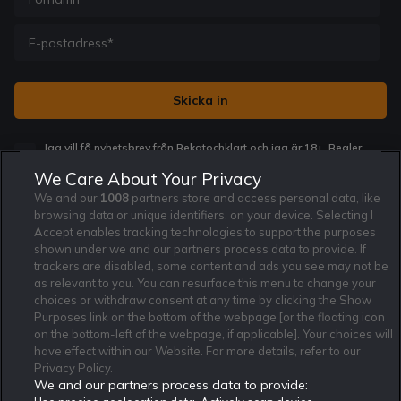
Jag vill få nyhetsbrev från Rekatochklart och jag är 18+. Regler
och villkor gäller.
*
We Care About Your Privacy
We and our
1008
partners store and access personal data, like
browsing data or unique identifiers, on your device. Selecting I
Accept enables tracking technologies to support the purposes
shown under we and our partners process data to provide. If
trackers are disabled, some content and ads you see may not be
Affiliate Modell
Ansvarsfullt Spelande
Cookie Policy
as relevant to you. You can resurface this menu to change your
Om Rekatochklart
F.A.Q
Användarvilkor
choices or withdraw consent at any time by clicking the Show
Purposes link on the bottom of the webpage [or the floating icon
Kontakta oss
Nyhetsarkiv
Integritetspolicy
on the bottom-left of the webpage, if applicable]. Your choices will
Redaktionen
Tipsarkiv
Sportkalender
have effect within our Website. For more details, refer to our
Privacy Policy.
Redaktionell policy
Rekatochklart shop
We and our partners process data to provide: