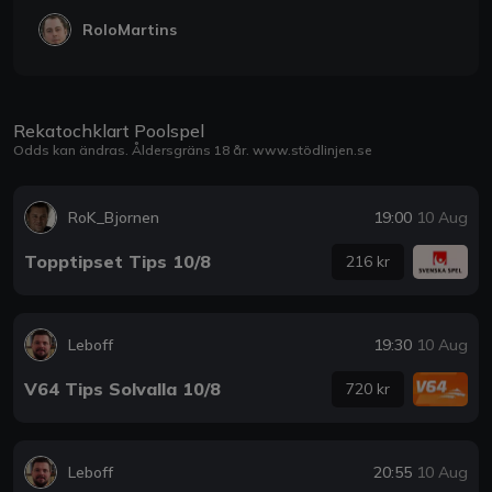
RoloMartins
Rekatochklart Poolspel
Odds kan ändras. Åldersgräns 18 år.
www.stödlinjen.se
RoK_Bjornen
19:00
10 Aug
Topptipset Tips 10/8
216 kr
Leboff
19:30
10 Aug
V64 Tips Solvalla 10/8
720 kr
Leboff
20:55
10 Aug