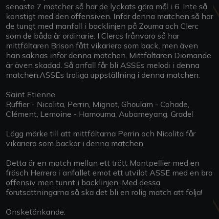
senaste 7 matcher så har de lyckats göra mål i 6. Inte så
konstigt med den offensiven. Inför denna matchen så har
de tungt med manfall i backlinjen på Zouma och Clerc
som de båda är ordinarie. I Clercs frånvaro så har
mittfältaren Brison fått vikariera som back, men även
han saknas inför denna matchen. Mittfältaren Diomande
är även skadad. Så anfall får bli ASSEs melodi i denna
matchen.ASSEs troliga uppställning i denna matchen:
Saint Etienne
Ruffier - Nicolita, Perrin, Mignot, Ghoulam - Cohade,
Clément, Lemoine - Hamouma, Aubameyang, Gradel
Lägg märke till att mittfältarna Perrin och Nicolita får
vikariera som backar i denna matchen.
Detta är en match mellan ett trött Montpellier med en
fräsch Herrera i anfallet emot ett utvilat ASSE med en bra
offensiv men tunnt i backlinjen. Med dessa
förutsättningarna så ska det bli en rolig match att följa!
Önsketänkande: